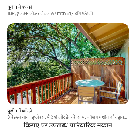
यूजीन में कॉन्डो
1BR डुप्लेक्स लोअर लेवल w/ mtn व्यू - डॉग फ़्रेंडली
यूजीन में कॉन्डो
3 बेडरूम वाला डुप्लेक्स, पैटियो और डेक के साथ, वॉशिंग मशीन और ड्रायर
की सुविधा, पहाड़ी नज़ारे - कुत्ते ला सकते हैं
किराए पर उपलब्ध पारिवारिक मकान