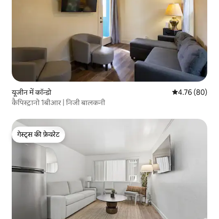
यूजीन में कॉन्डो
औसत रेटिंग 5 में 
4.76 (80)
कैपिस्ट्रानो 1बीआर | निजी बालकनी
गेस्ट्स की फ़ेवरेट
गेस्ट्स की फ़ेवरेट