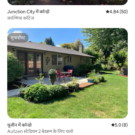
Junction City में कॉन्डो
औसत रेटिंग 5 में 
4.84 (50)
काल्मिया कॉटेज
सुपरहोस्ट
सुपरहोस्ट
यूजीन में कॉन्डो
औसत रेटिंग 5 म
5.0 (8)
Autzen स्टेडियम 2 बेडरूम के लिए चलो