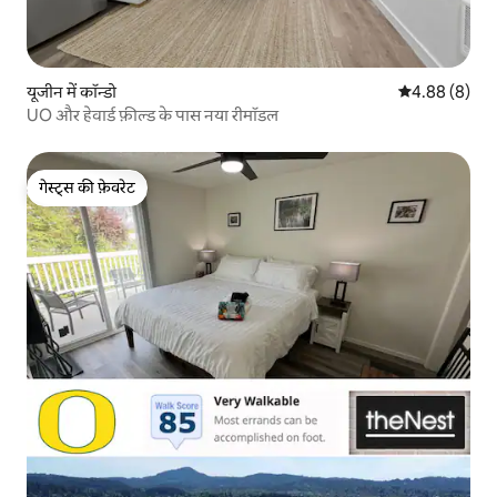
यूजीन में कॉन्डो
औसत रेटिंग 5 में
4.88 (8)
UO और हेवार्ड फ़ील्ड के पास नया रीमॉडल
गेस्ट्स की फ़ेवरेट
गेस्ट्स की फ़ेवरेट