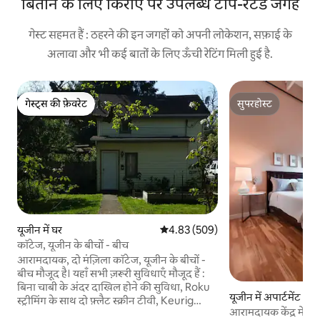
बिताने के लिए किराए पर उपलब्ध टॉप-रेटेड जगहें
गेस्ट सहमत हैं : ठहरने की इन जगहों को अपनी लोकेशन, सफ़ाई के
अलावा और भी कई बातों के लिए ऊँची रेटिंग मिली हुई है.
गेस्ट्स की फ़ेवरेट
सुपरहोस्ट
गेस्ट्स की फ़ेवरेट
सुपरहोस्ट
यूजीन में घर
औसत रेटिंग 5 में से 4.83, 509 समीक्षाएँ
4.83 (509)
कॉटेज, यूजीन के बीचों - बीच
आरामदायक, दो मंज़िला कॉटेज, यूजीन के बीचों -
बीच मौजूद है। यहाँ सभी ज़रूरी सुविधाएँ मौजूद हैं :
बिना चाबी के अंदर दाखिल होने की सुविधा, Roku
यूजीन में अपार्टमेंट
स्ट्रीमिंग के साथ दो फ़्लैट स्क्रीन टीवी, Keurig
आरामदायक केंद्र में स्
कॉफ़ी मेकर, पूरी तरह सुसज्जित किचन। हर चीज़ से