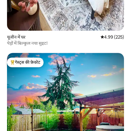
यूजीन में घर
औसत रेटिंग 5 में स
4.99 (225)
पेड़ों में बिल्कुल नया सुइट!
गेस्ट्स की फ़ेवरेट
गेस्ट्स का टॉप फ़ेवरेट