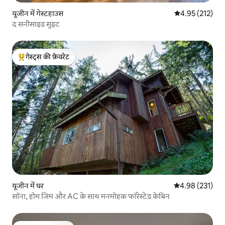
यूजीन में गेस्टहाउस
औसत रेटिंग 5 में स
4.95 (212)
द सनीसाइड सुइट
गेस्ट्स की फ़ेवरेट
गेस्ट्स का टॉप फ़ेवरेट
यूजीन में घर
औसत रेटिंग 5 में स
4.98 (231)
सॉना, होम जिम और AC के साथ मनमोहक फॉरेस्टेड केबिन