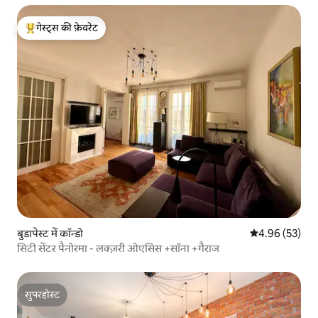
गेस्ट्स की फ़ेवरेट
गेस्ट्स का टॉप फ़ेवरेट
बुडापेस्ट में कॉन्डो
औसत रेटिंग 5 में 
4.96 (53)
सिटी सेंटर पैनोरमा - लक्ज़री ओएसिस +सॉना +गैराज
सुपरहोस्ट
सुपरहोस्ट