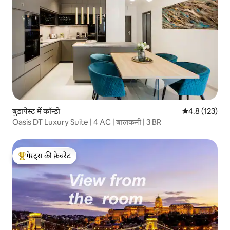
बुडापेस्ट में कॉन्डो
औसत रेटिंग 5 में 
4.8 (123)
Oasis DT Luxury Suite | 4 AC | बालकनी | 3 BR
गेस्ट्स की फ़ेवरेट
गेस्ट्स का टॉप फ़ेवरेट