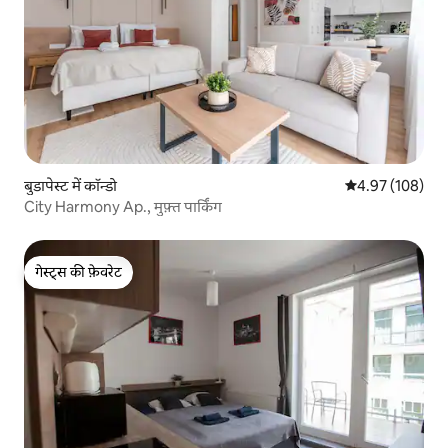
बुडापेस्ट में कॉन्डो
औसत रेटिंग 5 में स
4.97 (108)
City Harmony Ap., मुफ़्त पार्किंग
गेस्ट्स की फ़ेवरेट
गेस्ट्स की फ़ेवरेट