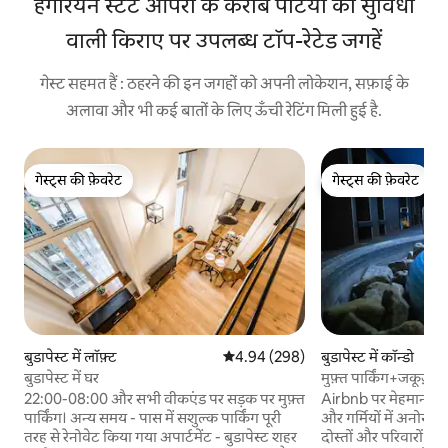
हंगेरियन स्टेट ऑपेरा के करीब पेटियो की सुविधा
वाली किराए पर उपलब्ध टॉप-रेटेड जगहें
गेस्ट सहमत हैं : ठहरने की इन जगहों को अपनी लोकेशन, सफ़ाई के
अलावा और भी कई बातों के लिए ऊँची रेटिंग मिली हुई है.
गेस्ट्स की फ़ेवरेट
गेस्ट्स की फ़ेवरेट
गेस्ट्स की फ़ेवरेट
गेस्ट्स की फ़ेवरेट
बुडापेस्ट में लॉफ़्ट
औसत रेटिंग 5 में से 4.94, 298 समीक्षाएँ
4.94 (298)
बुडापेस्ट में कॉन्डो
बुडापेस्ट में घर
मुफ़्त पार्किंग+जकूज़ी
22:00-08:00 और सभी वीकएंड पर सड़क पर मुफ़्त
Airbnb पर मेहमानों का पस
पार्किंग। अन्य समय - पास में सशुल्क पार्किंग पूरी
और गर्मियों में अनोखी
तरह से रेनोवेट किया गया अपार्टमेंट - बुडापेस्ट शहर
दोस्तों और परिवारों के 