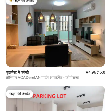
गेस्ट्स की फ़ेवरेट
गेस्ट्स का टॉप फ़ेवरेट
बुडापेस्ट में कॉन्डो
औसत रेटिंग 5 में स
4.96 (163)
प्रीमियम ACADemIAN गार्डन अपार्टमेंट - फ्री गैराज!
गेस्ट्स की फ़ेवरेट
गेस्ट्स की फ़ेवरेट