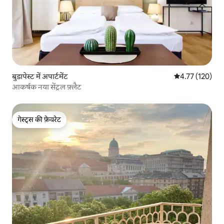
बुडापेस्ट में अपार्टमेंट
औसत रेटिंग 5 में स
4.77 (120)
आकर्षक नया सेंट्रल फ़्लैट
गेस्ट्स की फ़ेवरेट
गेस्ट्स की फ़ेवरेट