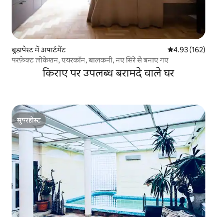
बुडापेस्ट में अपार्टमेंट
औसत रेटिंग 5 में स
4.93 (162)
परफ़ेक्ट लोकेशन, एयरकॉन, बालकनी, नए सिरे से बनाए गए
किराए पर उपलब्ध बरामदे वाले घर
सुपरहोस्ट
सुपरहोस्ट