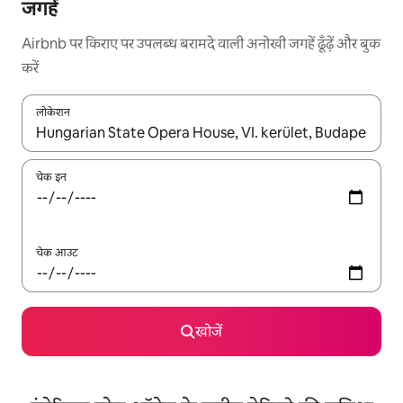
जगहें
Airbnb पर किराए पर उपलब्ध बरामदे वाली अनोखी जगहें ढूँढ़ें और बुक
करें
लोकेशन
नतीजों के उपलब्ध होने पर, अप और डाउन 'ऐरो की' का इस्तेमाल करके नेविगेट करें
चेक इन
चेक आउट
खोजें