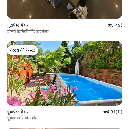
बुडापेस्ट में घर
औसत रेटिंग 5 
5 (49)
बोग्यो फ़ैमिली लैंड बुडापेस्ट
गेस्ट्स की फ़ेवरेट
गेस्ट्स की फ़ेवरेट
बुडापेस्ट में घर
औसत रेटिंग 5 में
4.91 (11)
बुडाफ़ोक गार्डन होम