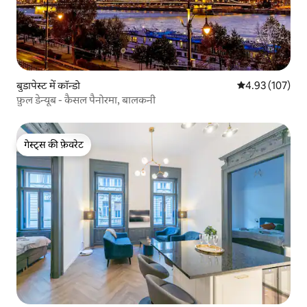
बुडापेस्ट में कॉन्डो
औसत रेटिंग 5 में स
4.93 (107)
फ़ुल डेन्यूब - कैसल पैनोरमा, बालकनी
गेस्ट्स की फ़ेवरेट
गेस्ट्स की फ़ेवरेट