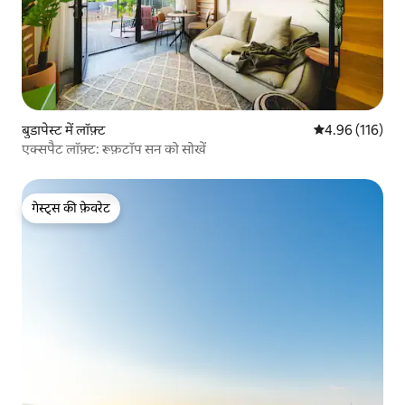
बुडापेस्ट में लॉफ़्ट
औसत रेटिंग 5 में स
4.96 (116)
एक्सपैट लॉफ़्ट: रूफ़टॉप सन को सोखें
गेस्ट्स की फ़ेवरेट
गेस्ट्स की फ़ेवरेट