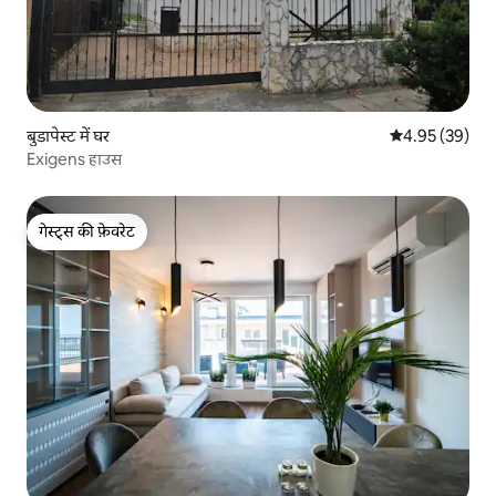
बुडापेस्ट में घर
औसत रेटिंग 5 में 
4.95 (39)
Exigens हाउस
गेस्ट्स की फ़ेवरेट
गेस्ट्स की फ़ेवरेट