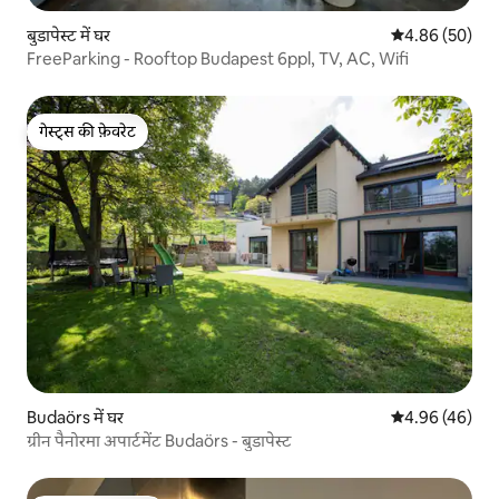
बुडापेस्ट में घर
औसत रेटिंग 5 में 
4.86 (50)
FreeParking - Rooftop Budapest 6ppl, TV, AC, Wifi
गेस्ट्स की फ़ेवरेट
गेस्ट्स की फ़ेवरेट
Budaörs में घर
औसत रेटिंग 5 में 
4.96 (46)
ग्रीन पैनोरमा अपार्टमेंट Budaörs - बुडापेस्ट