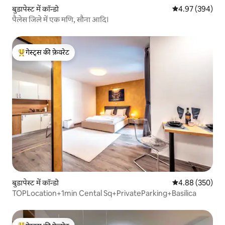
बुडापेस्ट में कॉन्डो
औसत रेटिंग 5 में स
4.97 (394)
पैलेस जिले में एक मणि, सौना आदि।
गेस्ट्स की फ़ेवरेट
गेस्ट्स का टॉप फ़ेवरेट
बुडापेस्ट में कॉन्डो
औसत रेटिंग 5 में स
4.88 (350)
TOPLocation+1min Cental Sq+PrivateParking+Basilica