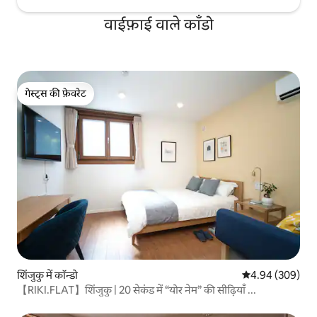
वाईफ़ाई वाले काँडो
गेस्ट्स की फ़ेवरेट
गेस्ट्स की फ़ेवरेट
शिंजुकु में कॉन्डो
औसत रेटिंग 5 में स
4.94 (309)
【RIKI.FLAT】शिंजुकु | 20 सेकंड में “योर नेम” की सीढ़ियाँ ...