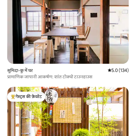
सुमिदा-कु में घर
औसत रेटिंग 5 में 
5.0 (134)
प्रामाणिक जापानी आकर्षण: शांत टोक्यो टाउनहाउस
गेस्ट्स की फ़ेवरेट
गेस्ट्स का टॉप फ़ेवरेट