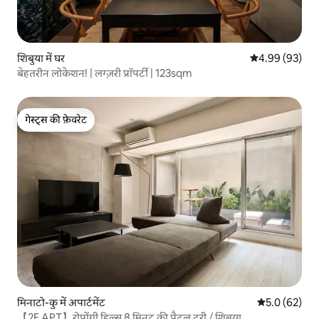
शिबुया में घर
औसत रेटिंग 5 में 
4.99 (93)
बेहतरीन लोकेशन! | लग्ज़री प्रॉपर्टी | 123sqm
गेस्ट्स की फ़ेवरेट
गेस्ट्स की फ़ेवरेट
मिनाटो-कु में अपार्टमेंट
औसत रेटिंग 5 में
5.0 (62)
【2F APT】रोपोंगी हिल्स 8 मिनट की पैदल दूरी / शिबुया