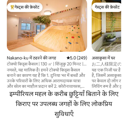
गेस्ट्स की फ़ेवरेट
गेस्ट्स की फ़ेवरेट
गेस्ट्स का टॉप फ़ेवरेट
गेस्ट्स की फ़ेवरेट
Nakano-ku में ठहरने की जगह
औसत रेटिंग 5 में से 5.0, 249 समीक्षाएँ
5.0 (249)
असाकुसा में घर
टोक्यो किड्स कैसल | 130 ㎡ | शिंजुकु 20 मिनट |
お二人様限定の露
स्टेशन 1 मिनट
風のラグジュアリー
नमस्ते, यह मालिक है। हमने टोक्यो किड्स कैसल
यह एक निजी घर है जि
観光拠点)柳通り西
बनाने का कारण यह है कि 1. दुनिया भर में बच्चों और
है, जिसमें असाकुसा स्ट
उनके परिवारों के लिए अधिक आरामदायक यात्रा
पर केवल दो लोग रह सकते हैं। पहली मं
और खेल का माहौल प्रदान करें 2. कोरोनावायरस,
लिविंग रूम है और दूसरी
चुनौती भावना, साहस और उत्साह को न खोएं 3.
जिसमें किंग साइज़ का बेड
इम्पीरियल महल के करीब छुट्टियाँ बिताने के लिए
अनुभव और उपभोग करने के लिए दुनिया भर से
से शिबुया, गिंज़ा, यू
स्थानीय क्षेत्रों और खरीदारी की सड़कों पर जाएँ मैं
किराए पर उपलब्ध जगहों के लिए लोकप्रिय
आसान है, जो इसे टोक्यो 
आपको और आपके परिवार को दुनिया भर से
के लिए एक सुविधाजनक आ
सुविधाएँ
आमंत्रित करना चाहता हूं। हमारे पास दो प्राथमिक
पास सुपरमार्केट, सुविधा 
विद्यालय के बच्चे भी हैं। COVID -19 की अवधि के
कैफ़े और विविध स्टोर है
दौरान, मुझे संयमित किया जाता है और मुझे खेलने के
इसलिए इलेक्ट्रिक किकबोर