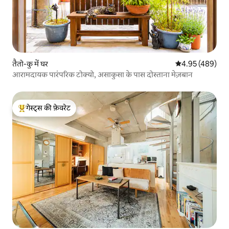
तैतो-कु में घर
औसत रेटिंग 5 में स
4.95 (489)
आरामदायक पारंपरिक टोक्यो, असाकुसा के पास दोस्ताना मेज़बान
गेस्ट्स की फ़ेवरेट
गेस्ट्स का टॉप फ़ेवरेट