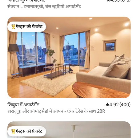
सेक्शन L हमामात्सुचो, बेस स्टूडियो अपार्टमेंट
गेस्ट्स की फ़ेवरेट
गेस्ट्स का टॉप फ़ेवरेट
शिबुया में अपार्टमेंट
औसत रेटिंग 5 में स
4.92 (400)
हाराजुकु और ओमोट्सैंडो में ओपन - एयर टेरेस के साथ 2BR
गेस्ट्स की फ़ेवरेट
गेस्ट्स का टॉप फ़ेवरेट