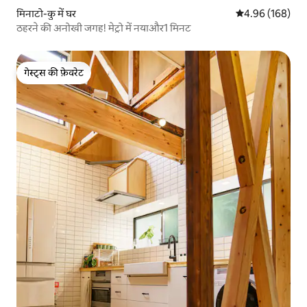
मिनाटो-कु में घर
औसत रेटिंग 5 में स
4.96 (168)
ठहरने की अनोखी जगह! मेट्रो में नयाऔर1 मिनट
गेस्ट्स की फ़ेवरेट
गेस्ट्स की फ़ेवरेट