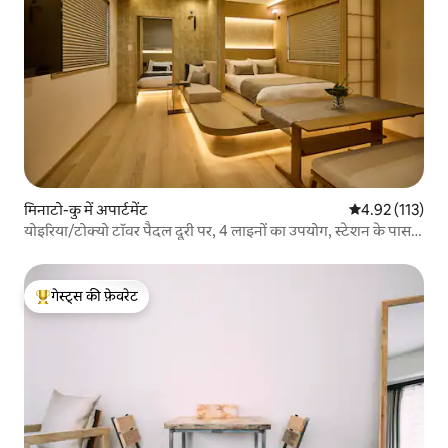
मिनाटो-कु में अपार्टमेंट
औसत रेटिंग 5 में स
4.92 (113)
योइरिया/टोक्यो टॉवर पैदल दूरी पर, 4 लाइनों का उपयोग, स्टेशन के पास,
दोनों हवाई अड्डों के लिए सीधा कनेक्शन, सभी पर्यटन स्थलों के लिए सीधा
कनेक्शन, 2 बेडरूम वाला अधिकतम 6 लोगों के लिए...
गेस्ट्स की फ़ेवरेट
गेस्ट्स का टॉप फ़ेवरेट