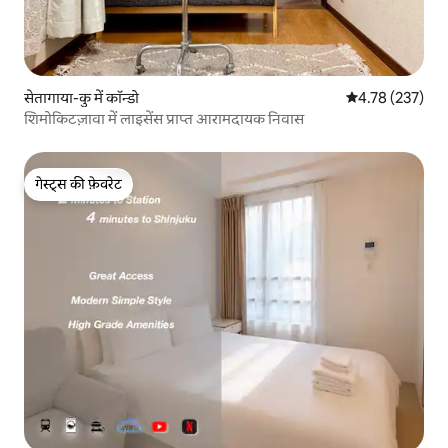
सेतागाया-कु में कॉन्डो
औसत रेटिंग 5 में स
4.78 (237)
शिमोकिटज़ावा में लाइसेंस प्राप्त आरामदायक निवास
गेस्ट्स की फ़ेवरेट
गेस्ट्स की फ़ेवरेट