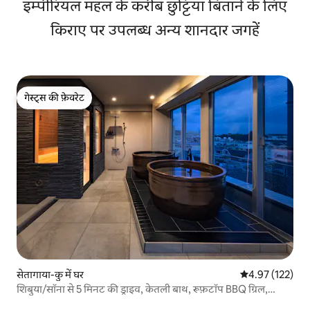
इम्पीरियल महल के करीब छुट्टियाँ बिताने के लिए
किराए पर उपलब्ध अन्य शानदार जगहें
गेस्ट्स की फ़ेवरेट
गेस्ट्स की फ़ेवरेट
सेतागाया-कु में घर
औसत रेटिंग 5 में स
4.97 (122)
शिबुया/सॉना से 5 मिनट की ड्राइव, केतली बाथ, रूफ़टॉप BBQ ग्रिल,
कराओके उपलब्ध/वाईफ़ाई/लगातार रातों की छूट/हनेडा से 25 मिनट की