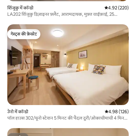
शिंजुकु में कॉन्डो
औसत रेटिंग 5 में स
4.92 (220)
LA202 शिंजुकु डिज़ाइनर फ़्लैट, आरामदायक, मुफ़्त वाईफ़ाई, 25
वर्गमीटर
गेस्ट्स की फ़ेवरेट
गेस्ट्स की फ़ेवरेट
उेनो में कॉन्डो
औसत रेटिंग 5 में स
4.98 (126)
पॉल हाउस 302/यूनो स्टेशन 5 मिनट की पैदल दूरी/ओकाचीमाची 4 मिनट/
नारिता डायरेक्ट/मुफ़्त हाई - स्पीड इंटरनेट/लिफ्ट बिल्डिंग/जापानी,
अंग्रेज़ी, चीनी कम्युनिकेशन