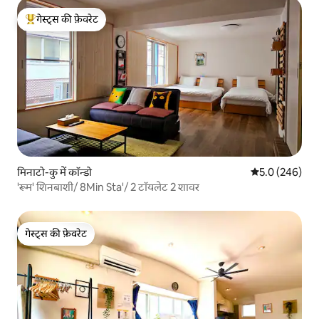
गेस्ट्स की फ़ेवरेट
गेस्ट्स का टॉप फ़ेवरेट
मिनाटो-कु में कॉन्डो
औसत रेटिंग 5 में 
5.0 (246)
'रूम' शिनबाशी/ 8Min Sta'/ 2 टॉयलेट 2 शावर
गेस्ट्स की फ़ेवरेट
गेस्ट्स की फ़ेवरेट