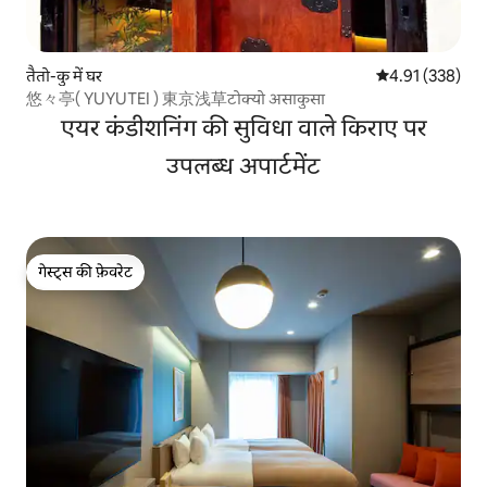
तैतो-कु में घर
औसत रेटिंग 5 में स
4.91 (338)
悠々亭( YUYUTEI ) 東京浅草टोक्यो असाकुसा
एयर कंडीशनिंग की सुविधा वाले किराए पर
उपलब्ध अपार्टमेंट
गेस्ट्स की फ़ेवरेट
गेस्ट्स की फ़ेवरेट