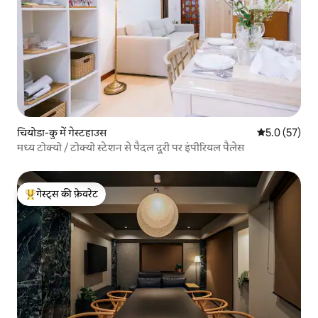
चियोडा-कु में गेस्टहाउस
औसत रेटिंग 5 मे
5.0 (57)
मध्य टोक्यो / टोक्यो स्टेशन से पैदल दूरी पर इंपीरियल पैलेस
गेस्ट्स की फ़ेवरेट
गेस्ट्स का टॉप फ़ेवरेट