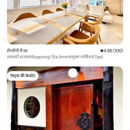
रोप्पोंगी में घर
औसत रेटिंग 5 में स
4.85 (100)
लक्ज़री हाउस#Roppongi Sta 4min#मुफ़्त पार्किंग#7ppl
गेस्ट्स की फ़ेवरेट
गेस्ट्स की फ़ेवरेट