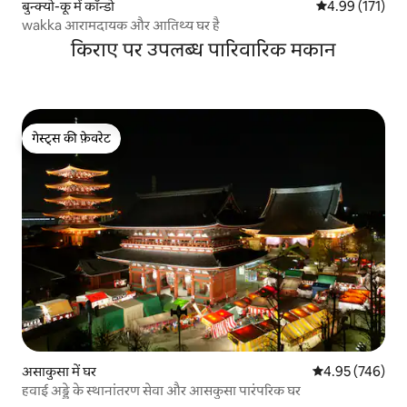
बुन्क्यो-कू में कॉन्डो
औसत रेटिंग 5 में स
4.99 (171)
wakka आरामदायक और आतिथ्य घर है
किराए पर उपलब्ध पारिवारिक मकान
गेस्ट्स की फ़ेवरेट
गेस्ट्स की फ़ेवरेट
असाकुसा में घर
औसत रेटिंग 5 में स
4.95 (746)
हवाई अड्डे के स्थानांतरण सेवा और आसकुसा पारंपरिक घर