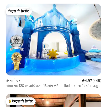
गेस्ट्स की फ़ेवरेट
गेस्ट्स की फ़ेवरेट
किता में घर
औसत रेटिंग 5 में स
4.97 (448)
पवित्र ग्रह 120 ㎡ अधिकतम 15 लोग AR गेम Ikebukuro 1 स्टॉप शिंजुकु
2 स्टॉप
गेस्ट्स की फ़ेवरेट
गेस्ट्स का टॉप फ़ेवरेट