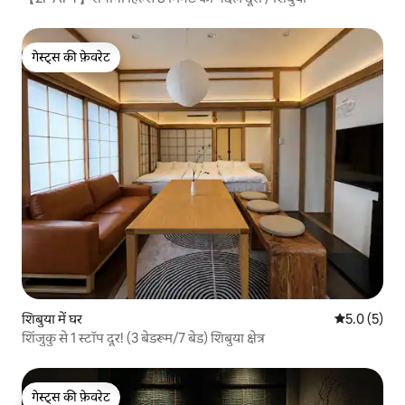
गेस्ट्स की फ़ेवरेट
गेस्ट्स की फ़ेवरेट
शिबुया में घर
औसत रेटिंग 5 म
5.0 (5)
शिंजुकु से 1 स्टॉप दूर! (3 बेडरूम/7 बेड) शिबुया क्षेत्र
गेस्ट्स की फ़ेवरेट