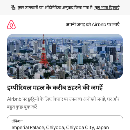
इसे
कुछ जानकारी का ऑटोमैटिक अनुवाद किया गया है। 
मूल भाषा दिखाएँ
छोड़कर
सीधा
कॉन्टेंट
अपनी जगह को Airbnb पर लाएँ
पर
जाएँ
इम्पीरियल महल के करीब ठहरने की जगहें
Airbnb पर छुट्टियों के लिए किराए पर उपलब्ध अनोखी जगहें, घर और
बहुत कुछ बुक करें
लोकेशन
नतीजों के उपलब्ध होने पर, अप और डाउन 'ऐरो की' का इस्तेमाल करके नेविगेट करें