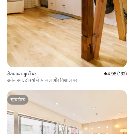
सेतागाया-कु में घर
औसत रेटिंग 5 में स
4.95 (132)
संगेनजया, टोक्यो में उज्ज्वल और विशाल घर
सुपरहोस्ट
सुपरहोस्ट