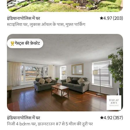
इंडियानापोलिस में घर
औसत रेटिंग 5 में स
4.97 (203)
स्टाइलिश घर, लुकास ऑयल के पास, मुफ़्त पार्किंग
गेस्ट्स की फ़ेवरेट
गेस्ट्स का टॉप फ़ेवरेट
इंडियानापोलिस में घर
औसत रेटिंग 5 में स
4.92 (357)
निजी 4 bdrm घर, डाउनटाउन #7 से 5 मील की दूरी पर