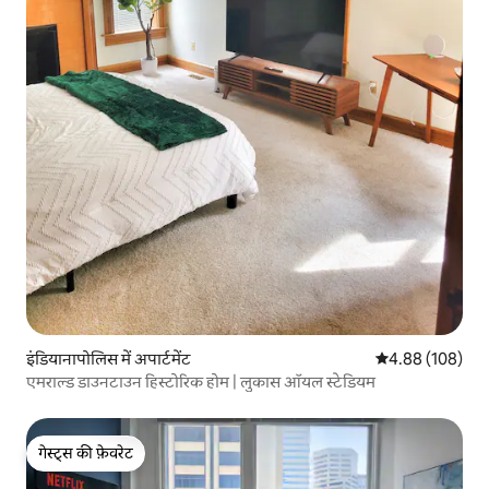
इंडियानापोलिस में अपार्टमेंट
औसत रेटिंग 5 में स
4.88 (108)
एमराल्ड डाउनटाउन हिस्टोरिक होम | लुकास ऑयल स्टेडियम
गेस्ट्स की फ़ेवरेट
गेस्ट्स की फ़ेवरेट