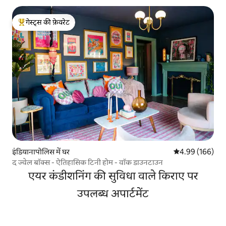
गेस्ट्स की फ़ेवरेट
गेस्ट्स का टॉप फ़ेवरेट
इंडियानापोलिस में घर
औसत रेटिंग 5 में स
4.99 (166)
द ज्वेल बॉक्स - ऐतिहासिक टिनी होम - वॉक डाउनटाउन
एयर कंडीशनिंग की सुविधा वाले किराए पर
उपलब्ध अपार्टमेंट