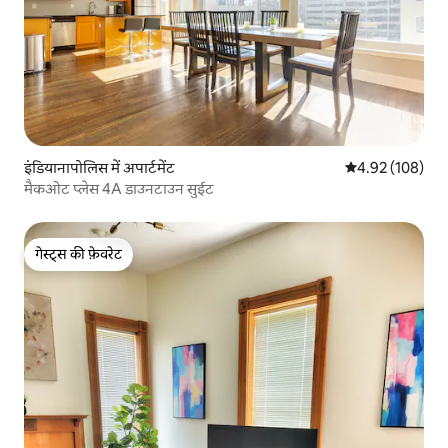
इंडियानापोलिस में अपार्टमेंट
औसत रेटिंग 5 में स
4.92 (108)
मैकओट प्लेस 4A डाउनटाउन सुईट
गेस्ट्स की फ़ेवरेट
गेस्ट्स की फ़ेवरेट