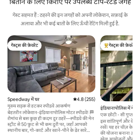
बिताने के लिए किराए पर उपलब्ध टॉप-रेटेड जगहें
गेस्ट सहमत हैं : ठहरने की इन जगहों को अपनी लोकेशन, सफ़ाई के
अलावा और भी कई बातों के लिए ऊँची रेटिंग मिली हुई है.
गेस्ट्स की फ़ेवरेट
गेस्ट्स की फ़ेवरेट
गेस्ट्स की फ़ेवरेट
गेस्ट्स का टॉप फ़ेवरेट
Speedway में घर
औसत रेटिंग 5 में से 4.8, 255 समीक्षाएँ
4.8 (255)
मुख्य सड़क से हटकर स्पीडवे आकर्षण
इंडियानापोलिस में गेस्ट
बेहतरीन लोकेशन-इंडियानापोलिस मोटर स्पीडवे! 🏁
एक छोटी - सी गुप्त ज
रोमांच से बस कुछ ही कदम दूर ठहरें—स्पीडवे की मेन
इस शांतिपूर्ण और केंद्
स्ट्रीट से 50 फ़ुट से भी कम दूरी पर, जहाँ आपको
रखें। यह हर चीज़ के कर
स्थानीय बार, गो-कार्ट और खाने-पीने के ढेर सारे
की योजना बनाना आसान हो जाता ह
शानदार विकल्प मिलेंगे। IMS के मुख्य गेट तक आधे
खेल आयोजनों और शहर के