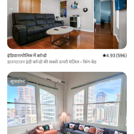
इंडियानापोलिस में कॉन्डो
औसत रेटिंग 5 में स
4.93 (596)
डाउनटाउन इंडी कॉन्डो की सबसे ऊपरी मंज़िल • किंग बेड
सुपरहोस्ट
सुपरहोस्ट