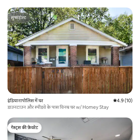
सुपरहोस्ट
सुपरहोस्ट
इंडियानापोलिस में घर
औसत रेटिंग 5 मे
4.9 (10)
डाउनटाउन और स्पीडवे के पास विनम्र घर w/ Homey Stay
गेस्ट्स की फ़ेवरेट
गेस्ट्स की फ़ेवरेट