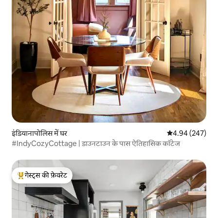
इंडियानापोलिस में घर
औसत रेटिंग 5 में स
4.94 (247)
#IndyCozyCottage | डाउनटाउन के पास ऐतिहासिक कॉटेज
गेस्ट्स की फ़ेवरेट
गेस्ट्स का टॉप फ़ेवरेट