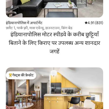
इंडियानापोलिस में अपार्टमेंट
औसत रेटिंग 5 में स
4.91 (831)
फ़्लैट 1, पार्क फ़्री, मास एवेन्यू, डाउनटाउन, किंग बेड
इंडियानापोलिस मोटर स्पीडवे के करीब छुट्टियाँ
बिताने के लिए किराए पर उपलब्ध अन्य शानदार
जगहें
गेस्ट्स की फ़ेवरेट
गेस्ट्स का टॉप फ़ेवरेट