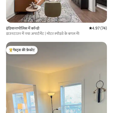
इंडियानापोलिस में कॉन्डो
औसत रेटिंग 5 में 
4.97 (74)
डाउनटाउन में नया अपार्टमेंट | मोटर स्पीडवे के बगल में!
गेस्ट्स की फ़ेवरेट
गेस्ट्स का टॉप फ़ेवरेट