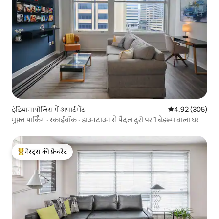
इंडियानापोलिस में अपार्टमेंट
औसत रेटिंग 5 में स
4.92 (305)
मुफ़्त पार्किंग · स्काईवॉक · डाउनटाउन से पैदल दूरी पर 1 बेडरूम वाला घर
गेस्ट्स की फ़ेवरेट
गेस्ट्स का टॉप फ़ेवरेट