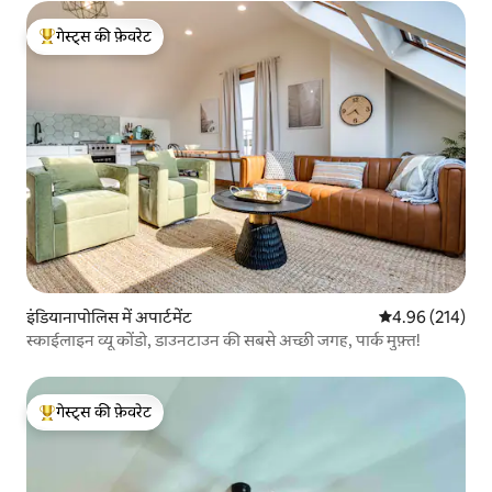
गेस्ट्स की फ़ेवरेट
गेस्ट्स का टॉप फ़ेवरेट
इंडियानापोलिस में अपार्टमेंट
औसत रेटिंग 5 में स
4.96 (214)
स्काईलाइन व्यू कोंडो, डाउनटाउन की सबसे अच्छी जगह, पार्क मुफ़्त!
गेस्ट्स की फ़ेवरेट
गेस्ट्स का टॉप फ़ेवरेट