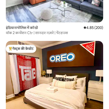
इंडियानापोलिस में कॉन्डो
औसत रेटिंग 5 में स
4.85 (200)
वॉक 2 कन्वेंशन Ctr | शानदार नज़ारे | पेंटहाउस
गेस्ट्स की फ़ेवरेट
गेस्ट्स का टॉप फ़ेवरेट