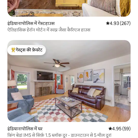
इंडियानापोलिस में गेस्टहाउस
औसत रेटिंग 5 में स
4.93 (267)
ऐतिहासिक हेरॉन मोर्टन में स्वप्न जैसा कैरिएज हाउस
गेस्ट्स की फ़ेवरेट
गेस्ट्स का टॉप फ़ेवरेट
इंडियानापोलिस में घर
औसत रेटिंग 5 में 
4.95 (59)
किंग बेड! IMS से सिर्फ़ 1.5 ब्लॉक दूर - डाउनटाउन से 5 मील दूर!