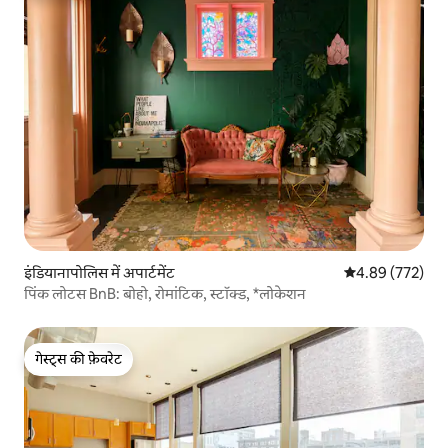
इंडियानापोलिस में अपार्टमेंट
औसत रेटिंग 5 में स
4.89 (772)
पिंक लोटस BnB: बोहो, रोमांटिक, स्टॉक्ड, *लोकेशन
गेस्ट्स की फ़ेवरेट
गेस्ट्स की फ़ेवरेट