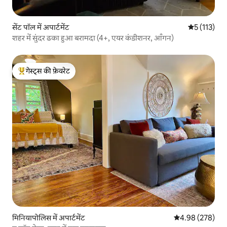
सेंट पॉल में अपार्टमेंट
औसत रेटिंग 5 म
5 (113)
शहर में सुंदर ढका हुआ बरामदा (4+, एयर कंडीशनर, आँगन)
गेस्ट्स की फ़ेवरेट
गेस्ट्स का टॉप फ़ेवरेट
मिनियापोलिस में अपार्टमेंट
औसत रेटिंग 5 में स
4.98 (278)