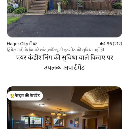
Hager City में घर
औसत रेटिंग 5 में स
4.96 (212)
ट्रिंबेल नदी के किनारे शांत,शांतिपूर्ण। इंटरनेट की सुविधा नहीं है।
एयर कंडीशनिंग की सुविधा वाले किराए पर
उपलब्ध अपार्टमेंट
गेस्ट्स की फ़ेवरेट
गेस्ट्स का टॉप फ़ेवरेट