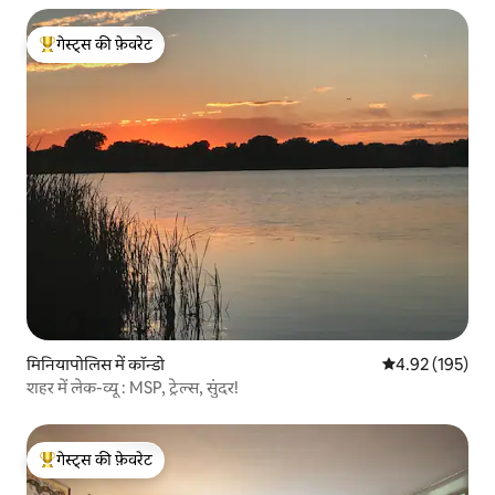
गेस्ट्स की फ़ेवरेट
गेस्ट्स का टॉप फ़ेवरेट
मिनियापोलिस में कॉन्डो
औसत रेटिंग 5 में स
4.92 (195)
शहर में लेक-व्यू : MSP, ट्रेल्स, सुंदर!
गेस्ट्स की फ़ेवरेट
गेस्ट्स का टॉप फ़ेवरेट