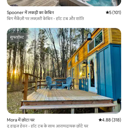
Spooner में लकड़ी का केबिन
औसत रेटिंग 5 म
5 (101)
बिग मैकेंज़ी पर लक्ज़री केबिन - हॉट टब और शांति
सुपरहोस्ट
सुपरहोस्ट
Mora में छोटा घर
औसत रेटिंग 5 में स
4.88 (318)
द हाइज हेवन - हॉट टब के साथ आरामदायक छोटे घर