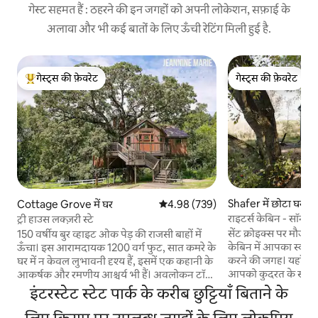
गेस्ट सहमत हैं : ठहरने की इन जगहों को अपनी लोकेशन, सफ़ाई के
अलावा और भी कई बातों के लिए ऊँची रेटिंग मिली हुई है.
गेस्ट्स की फ़ेवरेट
गेस्ट्स की फ़ेवरेट
गेस्ट्स का टॉप फ़ेवरेट
गेस्ट्स की फ़ेवरेट
Shafer में छोटा घर
Cottage Grove में घर
औसत रेटिंग 5 में से 4.98, 739 समीक्षाएँ
4.98 (739)
राइटर्स केबिन - सॉना
ट्री हाउस लक्ज़री स्टे
सेंट क्रोइक्स पर मौजूद वा
150 वर्षीय बुर व्हाइट ओक पेड़ की राजसी बाहों में
केबिन में आपका स्वाग
ऊँचा। इस आरामदायक 1200 वर्ग फुट, सात कमरे के
करने की जगह। यहाँ 
घर में न केवल लुभावनी दृश्य हैं, इसमें एक कहानी के
आपको कुदरत के साथ फि
आकर्षक और रमणीय आश्चर्य भी हैं। अवलोकन टॉवर
मिलेगा। सोच-समझकर ड
पर 40 फीट चढ़ें, जहां एक दूरबीन आपके लिए
इंटरस्टेट स्टेट पार्क के करीब छुट्टियाँ बिताने के
से केबिन में सौंदर्य औ
इंतजार कर रही है, रात के आकाश को स्कैन करने के
ही यहाँ सेंट क्रोइक्स 
लिए तैयार है, और आकाश के पैनोरमा को प्रकट