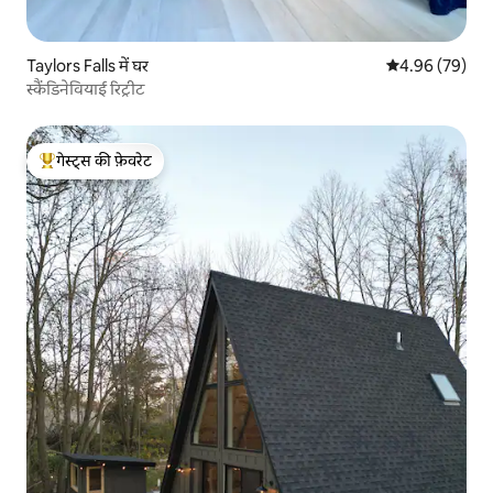
Taylors Falls में घर
औसत रेटिंग 5 में 
4.96 (79)
स्कैंडिनेवियाई रिट्रीट
गेस्ट्स की फ़ेवरेट
गेस्ट्स का टॉप फ़ेवरेट