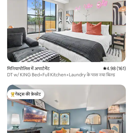
मिनियापोलिस में अपार्टमेंट
औसत रेटिंग 5 में स
4.98 (161)
DT w/ KING Bed+Full Kitchen+Laundry के पास नया बिल्ड
गेस्ट्स की फ़ेवरेट
गेस्ट्स का टॉप फ़ेवरेट