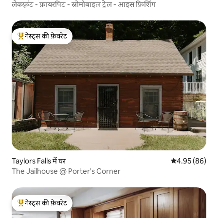
लेकफ़्रंट - फ़ायरपिट - स्नोमोबाइल ट्रेल - आइस फ़िशिंग
गेस्ट्स की फ़ेवरेट
गेस्ट्स का टॉप फ़ेवरेट
Taylors Falls में घर
औसत रेटिंग 5 में 
4.95 (86)
The Jailhouse @ Porter's Corner
गेस्ट्स की फ़ेवरेट
गेस्ट्स का टॉप फ़ेवरेट