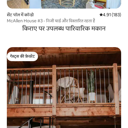
सेंट पॉल में कॉन्डो
औसत रेटिंग 5 में स
4.91 (183)
McAllen House #3 - निजी यार्ड और विस्तारित रहता है
किराए पर उपलब्ध पारिवारिक मकान
गेस्ट्स की फ़ेवरेट
गेस्ट्स की फ़ेवरेट