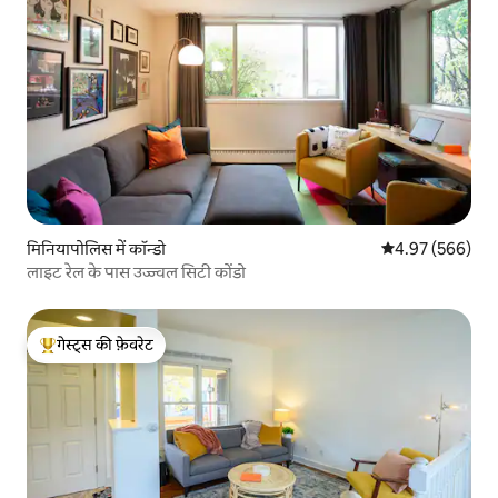
मिनियापोलिस में कॉन्डो
औसत रेटिंग 5 में स
4.97 (566)
लाइट रेल के पास उज्ज्वल सिटी कोंडो
गेस्ट्स की फ़ेवरेट
गेस्ट्स का टॉप फ़ेवरेट