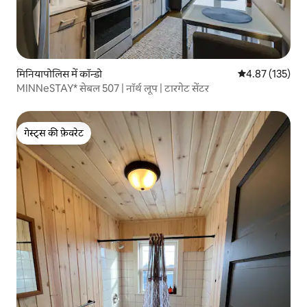
मिनियापोलिस में कॉन्डो
औसत रेटिंग 5 में स
4.87 (135)
MINNeSTAY* सेबल 507 | नॉर्थ लूप | टारगेट सेंटर
गेस्ट्स की फ़ेवरेट
गेस्ट्स की फ़ेवरेट