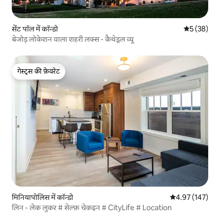
सेंट पॉल में कॉन्डो
औसत रेटिंग 5 
5 (38)
बेजोड़ लोकेशन वाला शहरी लक्स - कैथेड्रल व्यू
गेस्ट्स की फ़ेवरेट
गेस्ट्स की फ़ेवरेट
मिनियापोलिस में कॉन्डो
औसत रेटिंग 5 में स
4.97 (147)
लिन - लेक लुकर # सेल्फ़ चेकइन # CityLife # Location