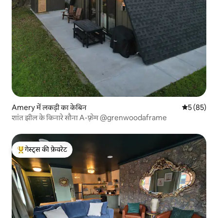
Amery में लकड़ी का केबिन
औसत रेटिंग 5 
5 (85)
शांत झील के किनारे सौना A-फ़्रेम @grenwoodaframe
गेस्ट्स की फ़ेवरेट
गेस्ट्स का टॉप फ़ेवरेट