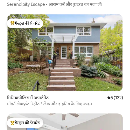
Serendipity Escape - आराम करें और कुदरत का मज़ा लें!
गेस्ट्स की फ़ेवरेट
गेस्ट्स का टॉप फ़ेवरेट
मिनियापोलिस में अपार्टमेंट
औसत रेटिंग 5 म
5 (132)
मॉडर्न लेकफ़्रंट रिट्रीट * लेक और डाइनिंग के लिए कदम
गेस्ट्स की फ़ेवरेट
गेस्ट्स का टॉप फ़ेवरेट