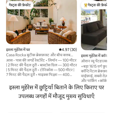
गेस्ट्स की फ़ेवरेट
गेस्ट्स की फ़ेवरेट
गेस्ट्स की फ़ेवरेट
गेस्ट्स का टॉप फ़ेवरेट
इस्ला मुहेरेस में घर
औसत रेटिंग 5 में से 4.97, 30 समीक्षाएँ
4.97 (30)
Casa Rocka बुटीक ब्रेकफ़ास्ट और बीच क्लब
इस्ला मुहेरेस में कॉन्डो
शामिल है
आस - पास की जगहें रेस्टोरेंट • लिमॉन — 100 मीटर
ओशन व्यू पेंटहाउस | गो
| 2 मिनट की पैदल दूरी • बास्टोस ग्रिल — 300 मीटर
नाश्ता
+बड़ा 1615 वर्ग फ़ुट x 2
| 5 मिनट की पैदल दूरी • टोनिकोस — 500 मीटर |
कॉन्टिनेंटल ब्रेकफ़ास्ट 
7 मिनट की पैदल दूरी • माइक्स पिज़्ज़ा — 400
वाईफ़ाई, सबसे तेज़ इंट
मीटर | 6 मिनट की पैदल दूरी • ला कासा डेल सेविचे
और पार्किंग +स्नॉर्कल
— 400 मीटर | 5 मिनट की पैदल दूरी बीच क्लब
+पेशेवर सीरीज़ स्टेनल
इस्ला मुहेरेस में छुट्टियाँ बिताने के लिए किराए पर
और बीच • ज़ामा बीच क्लब- प्लाया नॉर्टे (संबद्ध बीच
चॉकलेट की लकड़ी +इसम
क्लब) — 20 मिनट की ड्राइव • लोरेटाज़ बीच क्लब
उपलब्ध जगहों में मौजूद मुख्य सुविधाएँ
कुकवेयर शामिल हैं +गैल
— 7 मिनट की ड्राइव • ज़ाज़ा बीच क्लब — 5 मिनट
दीवार तक समुद्र, झील 
की ड्राइव • प्लाया लांचेरोस — 5 मिनट की ड्राइव
मंज़िल की छत पर आँगन का नज़ा
सुपरमार्केट • अकी ला ग्लोरिया — 5 मिनट की पैदल
टीवी (आपके ऐप्स का इस्
दूरी पर • चेड्राउ — 10 मिनट की ड्राइव