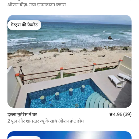
ओशन ब्रीज़: नया डाउनटाउन कमरा
गेस्ट्स की फ़ेवरेट
गेस्ट्स की फ़ेवरेट
इस्ला मुहेरेस में घर
औसत रेटिंग 5 में 
4.95 (39)
2 पूल और शानदार व्यू के साथ ओशनफ़्रंट होम