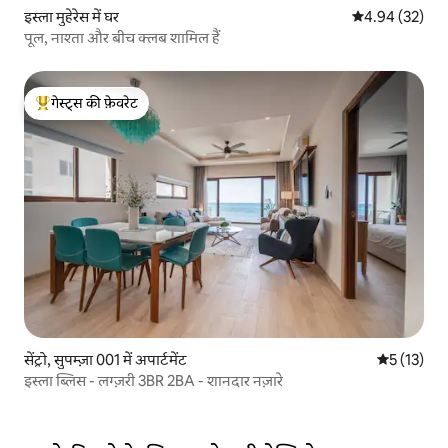
इस्ला मुहेरेस में घर
औसत रेटिंग 5 में 
4.94 (32)
पूल, नाश्ता और बीच क्लब शामिल हैं
गेस्ट्स की फ़ेवरेट
गेस्ट्स का टॉप फ़ेवरेट
सेंट्रो, सुपम्ज़ा 001 में अपार्टमेंट
औसत रेटिंग 5 
5 (13)
इस्ला ब्लिस - लग्ज़री 3BR 2BA - शानदार नज़ारे