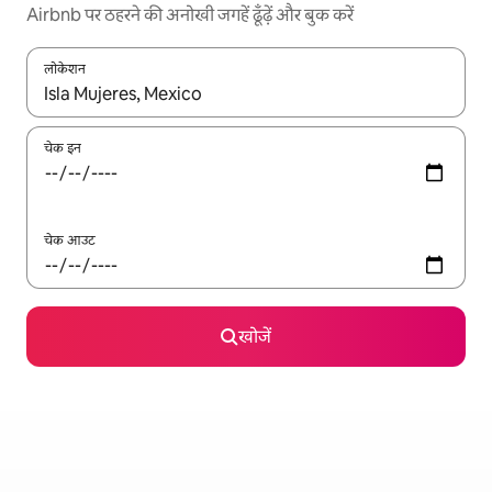
Airbnb पर ठहरने की अनोखी जगहें ढूँढ़ें और बुक करें
लोकेशन
नतीजों के उपलब्ध होने पर, अप और डाउन 'ऐरो की' का इस्तेमाल करके नेविगेट करें
चेक इन
चेक आउट
खोजें