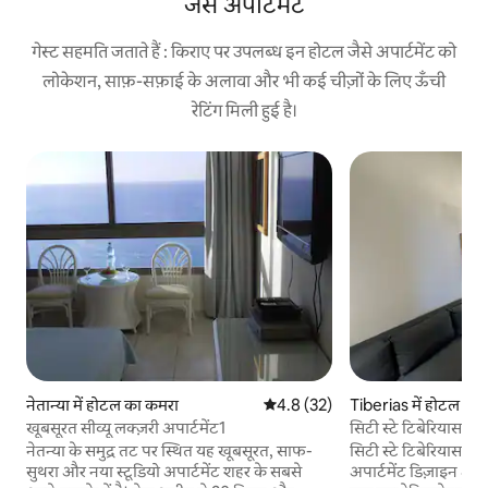
जैसे अपार्टमेंट
गेस्ट सहमति जताते हैं : किराए पर उपलब्ध इन होटल जैसे अपार्टमेंट को
लोकेशन, साफ़-सफ़ाई के अलावा और भी कई चीज़ों के लिए ऊँची
रेटिंग मिली हुई है।
नेतान्या में होटल का कमरा
औसत रेटिंग 5 में से 4.8, 32 समीक्षाएँ
4.8 (32)
Tiberias में होटल का
खूबसूरत सीव्यू लक्ज़री अपार्टमेंट1
सिटी स्टे टिबेरियास में 
नेतन्या के समुद्र तट पर स्थित यह खूबसूरत, साफ-
सिटी स्टे टिबेरियास – ट
सुथरा और नया स्टूडियो अपार्टमेंट शहर के सबसे
अपार्टमेंट डिज़ाइन और सु