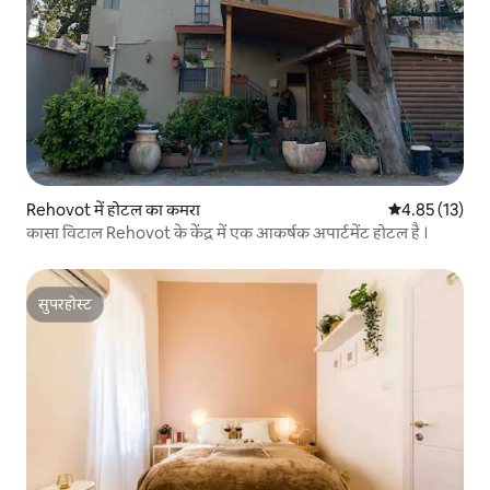
Rehovot में होटल का कमरा
औसत रेटिंग 5 में 
4.85 (13)
कासा विटाल Rehovot के केंद्र में एक आकर्षक अपार्टमेंट होटल है ।
सुपरहोस्ट
सुपरहोस्ट