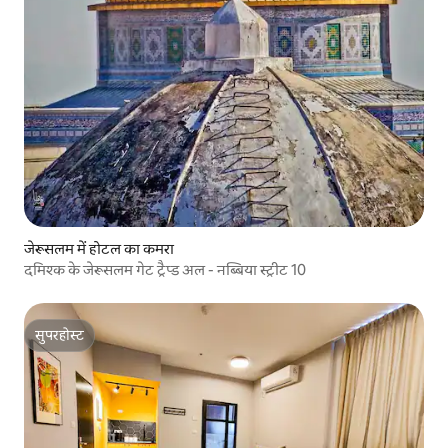
जेरूसलम में होटल का कमरा
दमिश्क के जेरूसलम गेट ट्रैप्ड अल - नब्बिया स्ट्रीट 10
सुपरहोस्ट
सुपरहोस्ट