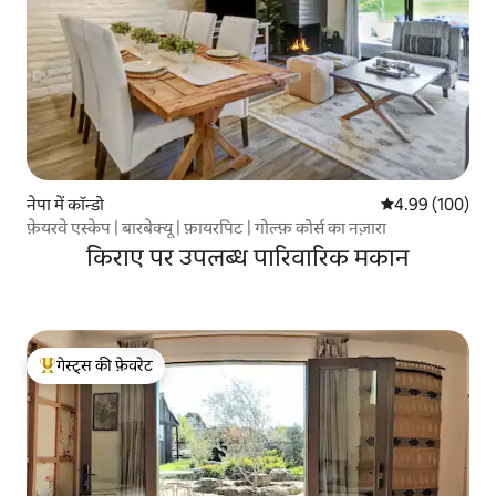
नेपा में कॉन्डो
औसत रेटिंग 5 में स
4.99 (100)
फ़ेयरवे एस्केप | बारबेक्यू | फ़ायरपिट | गोल्फ़ कोर्स का नज़ारा
किराए पर उपलब्ध पारिवारिक मकान
गेस्ट्स की फ़ेवरेट
गेस्ट्स का टॉप फ़ेवरेट