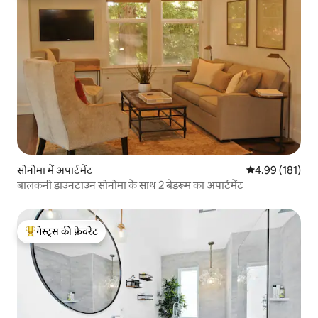
सोनोमा में अपार्टमेंट
औसत रेटिंग 5 में स
4.99 (181)
बालकनी डाउनटाउन सोनोमा के साथ 2 बेडरूम का अपार्टमेंट
गेस्ट्स की फ़ेवरेट
गेस्ट्स का टॉप फ़ेवरेट