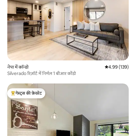
नेपा में कॉन्डो
औसत रेटिंग 5 में स
4.99 (139)
Silverado रिज़ॉर्ट में निर्मल 1 बीआर कोंडो
गेस्ट्स की फ़ेवरेट
गेस्ट्स का टॉप फ़ेवरेट