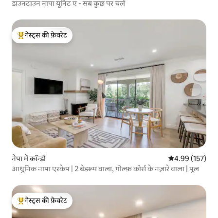
डाउनटाउन नापा यूनिट ए - सब कुछ पर चलें
गेस्ट्स की फ़ेवरेट
गेस्ट्स का टॉप फ़ेवरेट
नेपा में कॉन्डो
औसत रेटिंग 5 में स
4.99 (157)
आधुनिक नापा एस्केप | 2 बेडरूम वाला, गोल्फ़ कोर्स के नज़ारे वाला | पूल
गेस्ट्स की फ़ेवरेट
गेस्ट्स का टॉप फ़ेवरेट