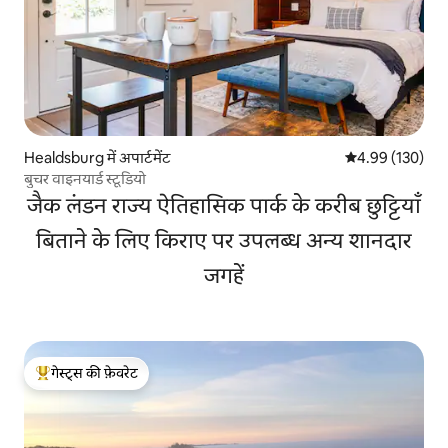
Healdsburg में अपार्टमेंट
औसत रेटिंग 5 में स
4.99 (130)
बुचर वाइनयार्ड स्टूडियो
जैक लंडन राज्य ऐतिहासिक पार्क के करीब छुट्टियाँ
बिताने के लिए किराए पर उपलब्ध अन्य शानदार
जगहें
गेस्ट्स की फ़ेवरेट
गेस्ट्स का टॉप फ़ेवरेट