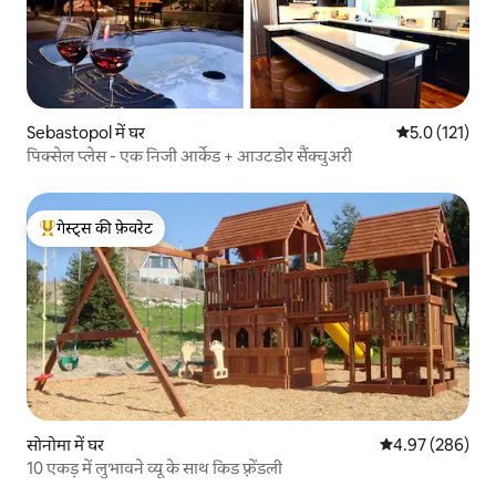
Sebastopol में घर
औसत रेटिंग 5 में
5.0 (121)
पिक्सेल प्लेस - एक निजी आर्केड + आउटडोर सैंक्चुअरी
गेस्ट्स की फ़ेवरेट
गेस्ट्स का टॉप फ़ेवरेट
सोनोमा में घर
औसत रेटिंग 5 में स
4.97 (286)
10 एकड़ में लुभावने व्यू के साथ किड फ़्रेंडली