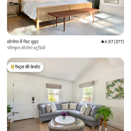
सोनोमा में गेस्ट सुइट
औसत रेटिंग 5 में स
4.97 (377)
परिष्कृत सोनोमा स्टूडियो
गेस्ट्स की फ़ेवरेट
गेस्ट्स का टॉप फ़ेवरेट