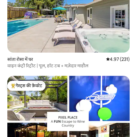
सांता रोसा में घर
औसत रेटिंग 5 में स
4.97 (231)
वाइन कंट्री रिट्रीट | पूल, हॉट टब + मज़ेदार माहौल
गेस्ट्स की फ़ेवरेट
गेस्ट्स का टॉप फ़ेवरेट