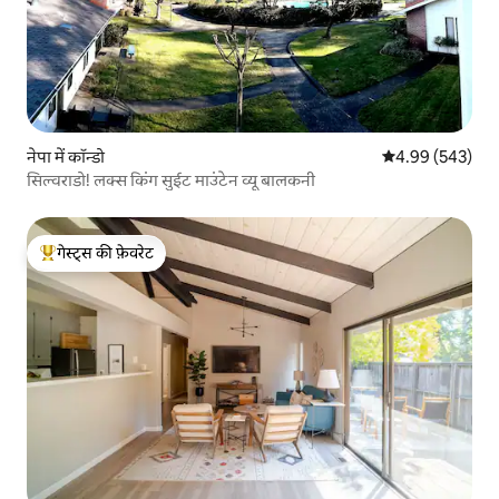
नेपा में कॉन्डो
औसत रेटिंग 5 में स
4.99 (543)
सिल्वराडो! लक्स किंग सुईट माउंटेन व्यू बालकनी
गेस्ट्स की फ़ेवरेट
गेस्ट्स का टॉप फ़ेवरेट