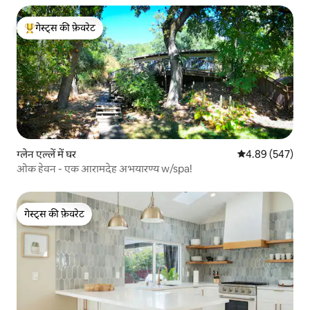
गेस्ट्स की फ़ेवरेट
गेस्ट्स का टॉप फ़ेवरेट
ग्लेन एल्लें में घर
औसत रेटिंग 5 में स
4.89 (547)
ओक हेवन - एक आरामदेह अभयारण्य w/spa!
गेस्ट्स की फ़ेवरेट
गेस्ट्स की फ़ेवरेट