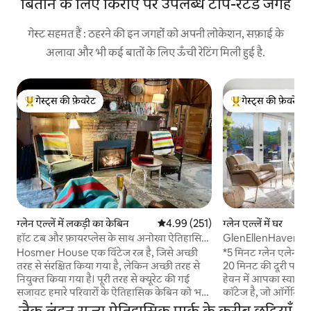
बिताने के लिए किराए पर उपलब्ध टॉप-रेटेड जगहें
गेस्ट सहमत हैं : ठहरने की इन जगहों को अपनी लोकेशन, सफ़ाई के
अलावा और भी कई बातों के लिए ऊँची रेटिंग मिली हुई है.
गेस्ट्स की फ़ेवरेट
गेस्ट्स की फ़ेवरेट
गेस्ट्स का टॉप फ़ेवरेट
गेस्ट्स का टॉप फ़ेवरेट
ग्लेन एल्लें में लकड़ी का केबिन
औसत रेटिंग 5 में से 4.99, 251 समीक्षाएँ
4.99 (251)
ग्लेन एल्लें में घर
हॉट टब और फ़ायरप्लेस के साथ अनोखा ऐतिहासिक
GlenEllenHaven/
ठिकाना
पालतू जीवों के लिए अ
Hosmer House एक विंटेज रत्न है, जिसे अच्छी
*5 मिनट ग्लेन एलेन/केन
तरह से संरक्षित किया गया है, लेकिन अच्छी तरह से
20 मिनट की दूरी पर *45
नियुक्त किया गया है। पूरी तरह से क्यूरेट की गई
हेवन में आपका स्वागत 
सजावट हमारे परिवारों के ऐतिहासिक केबिन को भर
कॉटेज है, जो ऑर्गेनिक 
देती है। ऐतिहासिक ग्लेन एलेन और केनवुड में वाइन
हुआ है, जो विशाल डेक स
जैक लंडन राज्य ऐतिहासिक पार्क के करीब छुट्टियाँ