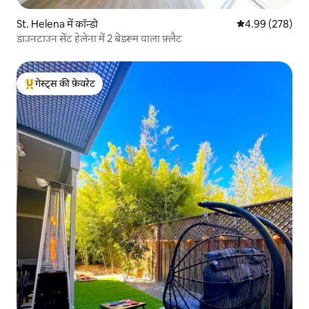
St. Helena में कॉन्डो
औसत रेटिंग 5 में स
4.99 (278)
डाउनटाउन सेंट हेलेना में 2 बेडरूम वाला फ़्लैट
गेस्ट्स की फ़ेवरेट
गेस्ट्स का टॉप फ़ेवरेट