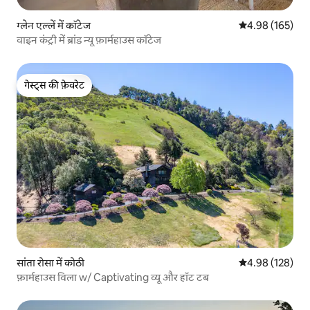
ग्लेन एल्लें में कॉटेज
औसत रेटिंग 5 में स
4.98 (165)
वाइन कंट्री में ब्रांड न्यू फ़ार्महाउस कॉटेज
गेस्ट्स की फ़ेवरेट
गेस्ट्स की फ़ेवरेट
सांता रोसा में कोठी
औसत रेटिंग 5 में स
4.98 (128)
फ़ार्महाउस विला w/ Captivating व्यू और हॉट टब