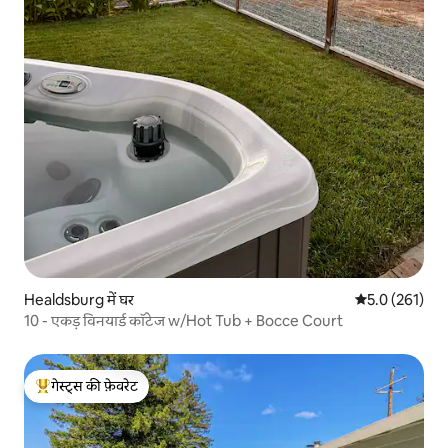
Healdsburg में घर
औसत रेटिंग 5 में 
5.0 (261)
10 - एकड़ विनयार्ड कॉटेज w/Hot Tub + Bocce Court
गेस्ट्स की फ़ेवरेट
गेस्ट्स का टॉप फ़ेवरेट