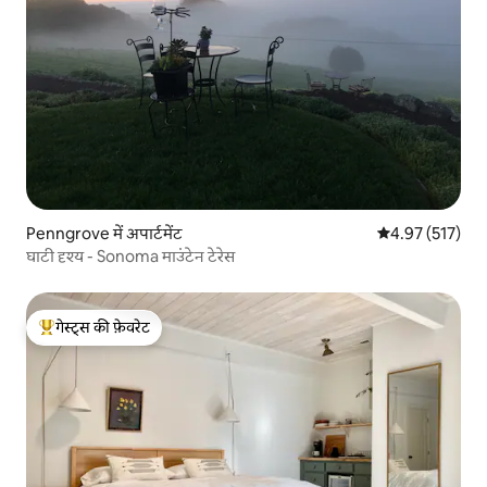
Penngrove में अपार्टमेंट
औसत रेटिंग 5 में स
4.97 (517)
घाटी दृश्य - Sonoma माउंटेन टेरेस
गेस्ट्स की फ़ेवरेट
गेस्ट्स का टॉप फ़ेवरेट