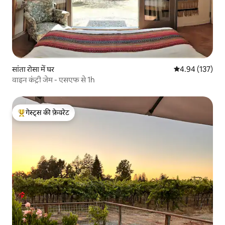
सांता रोसा में घर
औसत रेटिंग 5 में स
4.94 (137)
वाइन कंट्री जेम - एसएफ से 1h
गेस्ट्स की फ़ेवरेट
गेस्ट्स का टॉप फ़ेवरेट