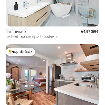
नेपा में अपार्टमेंट
औसत रेटिंग 5 में स
4.97 (594)
एक निजी गेस्टहाउस स्टूडियो - ऊदबिलाव
गेस्ट्स की फ़ेवरेट
गेस्ट्स का टॉप फ़ेवरेट