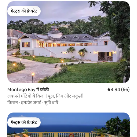
गेस्ट्स की फ़ेवरेट
गेस्ट्स की फ़ेवरेट
Montego Bay में कोठी
औसत रेटिंग 5 में 
4.94 (66)
लक्ज़री मोंटेगो बे विला | पूल, जिम और जकूज़ी
किचन
·
इनडोर जगहें
·
सुविधाएँ
गेस्ट्स की फ़ेवरेट
गेस्ट्स की फ़ेवरेट