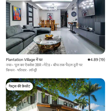
Plantation Village में घर
औसत रेटिंग 5 में 
4.89 (19)
नया~ पूल का ऐक्सेस 3BR •गेटेड • बीच तक पैदल दूरी पर
किचन
·
परिवार
·
लॉन्ड्री
गेस्ट्स की फ़ेवरेट
गेस्ट्स की फ़ेवरेट