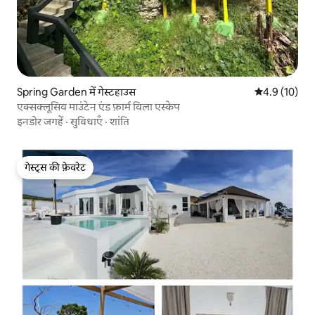
Spring Garden में गेस्टहाउस
औसत रेटिंग 5 मे
4.9 (10)
एक्सक्लूसिव माउंटेन एंड फ़ार्म विला एस्केप
इनडोर जगहें
·
सुविधाएँ
·
शांति
गेस्ट्स की फ़ेवरेट
गेस्ट्स की फ़ेवरेट