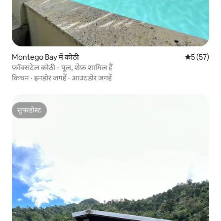
Montego Bay में कोठी
औसत रेटिंग 5 
5 (57)
फ़ॉक्सटेल कोठी - पूल, शेफ़ शामिल हैं
किचन
·
इनडोर जगहें
·
आउटडोर जगहें
सुपरहोस्ट
सुपरहोस्ट