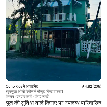
Ocho Rios में अपार्टमेंट
औसत रेटिंग 5 में स
4.82 (206)
खूबसूरत ओचो रियोस में मौजूद "गेस्ट हाउस"!
किचन
·
इनडोर जगहें
·
शेयर्ड जगहें
पूल की सुविधा वाले किराए पर उपलब्ध पारिवारिक