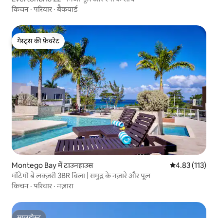
किचन
·
परिवार
·
बैकयार्ड
गेस्ट्स की फ़ेवरेट
गेस्ट्स की फ़ेवरेट
Montego Bay में टाउनहाउस
औसत रेटिंग 5 में स
4.83 (113)
मोंटेगो बे लक्ज़री 3BR विला | समुद्र के नज़ारे और पूल
किचन
·
परिवार
·
नज़ारा
सुपरहोस्ट