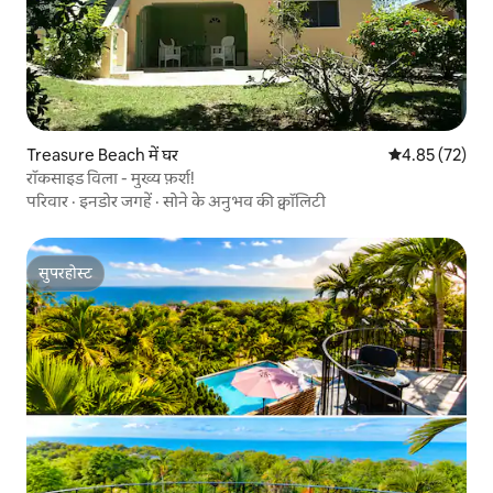
Treasure Beach में घर
औसत रेटिंग 5 में 
4.85 (72)
रॉकसाइड विला - मुख्य फ़र्श!
परिवार
·
इनडोर जगहें
·
सोने के अनुभव की क्वॉलिटी
सुपरहोस्ट
सुपरहोस्ट