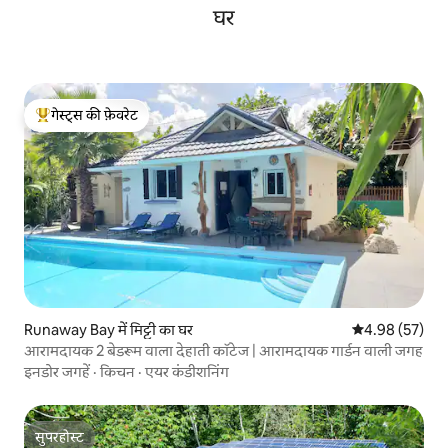
घर
गेस्ट्स की फ़ेवरेट
गेस्ट्स का टॉप फ़ेवरेट
Runaway Bay में मिट्टी का घर
औसत रेटिंग 5 में 
4.98 (57)
आरामदायक 2 बेडरूम वाला देहाती कॉटेज | आरामदायक गार्डन वाली जगह
इनडोर जगहें
·
किचन
·
एयर कंडीशनिंग
सुपरहोस्ट
सुपरहोस्ट