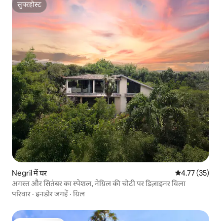
सुपरहोस्ट
सुपरहोस्ट
Negril में घर
औसत रेटिंग 5 में 
4.77 (35)
अगस्त और सितंबर का स्पेशल, नेग्रिल की चोटी पर डिज़ाइनर विला
परिवार
·
इनडोर जगहें
·
ग्रिल