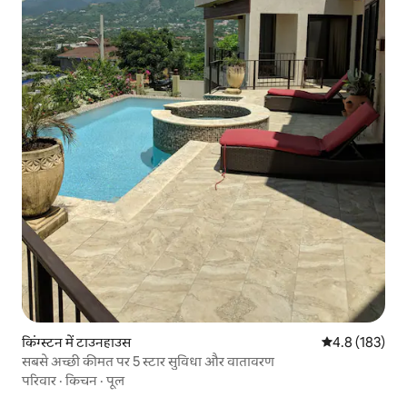
किंग्स्टन में टाउनहाउस
औसत रेटिंग 5 में 
4.8 (183)
सबसे अच्छी कीमत पर 5 स्टार सुविधा और वातावरण
परिवार
·
किचन
·
पूल