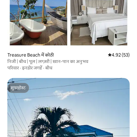
Treasure Beach में कोठी
औसत रेटिंग 5 में 
4.92 (53)
निजी | बीच | पूल | लग्ज़री | खान-पान का अनुभव
परिवार
·
इनडोर जगहें
·
बीच
सुपरहोस्ट
सुपरहोस्ट