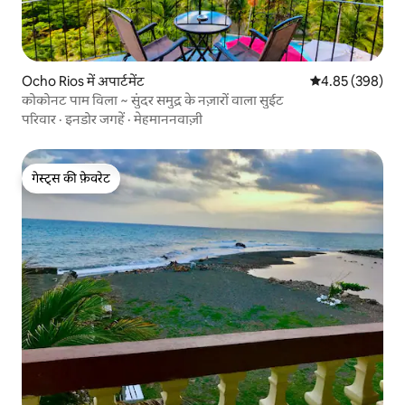
Ocho Rios में अपार्टमेंट
औसत रेटिंग 5 में स
4.85 (398)
कोकोनट पाम विला ~ सुंदर समुद्र के नज़ारों वाला सुईट
परिवार
·
इनडोर जगहें
·
मेहमाननवाज़ी
गेस्ट्स की फ़ेवरेट
गेस्ट्स की फ़ेवरेट