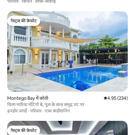
परिवार
·
किचन
·
साफ़-सफ़ाई
गेस्ट्स की फ़ेवरेट
गेस्ट्स की फ़ेवरेट
Montego Bay में कोठी
औसत रेटिंग 5 में स
4.95 (234)
विला मारिया मोंटेगो बे, पूल के साथ समुद्र तट पर
इनडोर जगहें
·
परिवार
·
एयर कंडीशनिंग
गेस्ट्स की फ़ेवरेट
गेस्ट्स की फ़ेवरेट