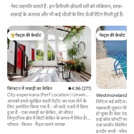
गेस्ट सहमति जताते हैं : इन फ़ैमिली-फ़्रेंडली घरों को लोकेशन, साफ़-
सफ़ाई के अलावा और भी कई चीज़ों के लिए ऊँची रेटिंग मिली हुई है।
गेस्ट्स की फ़ेवरेट
गेस्ट्स की फ़ेवरेट
गेस्ट्स का टॉप फ़ेवरेट
गेस्ट्स की फ़ेवरेट
किंग्स्टन में लकड़ी का केबिन
औसत रेटिंग 5 में से 4.96, 271 समीक्षाएँ
4.96 (271)
City experivana |Perf Location | Unwind
Westmoreland Par
& Enjoy
में कॉटेज
आपको हमारे सुरक्षित शहरी रिट्रीट का मज़ा लेने के
लिटिल बर्ड कॉटेज @ 
लिए आमंत्रित किया गया है - जो सादे नज़ारे में छिपा
चक्रवाती तूफ़ान मेलि
हुआ है - एक लकड़ी का केबिन, जो जीवंत
हो चुका है! वेस्ट एंड बेहतरीन स्
लिगुएनिया क्षेत्र में सिटी केबिन के बगल में स्थित है।
हाई कोव प्रॉपर्टी पर स्थि
प्रकृति के साथ फिर से जुड़ें, पहाड़ों के अद्भुत नज़ारों का
परिवार
·
किचन
·
पैदल चलने लायक
एक प्राचीन स्विमिंग कोव 
आनंद लें, हमारे भरपूर बगीचे में टहलें और दिन में
अन्य कॉटेज हैं, जिन्ह
इनडोर जगहें
·
परिवार
·