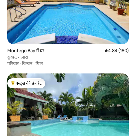
Montego Bay में घर
औसत रेटिंग 5 में स
4.84 (180)
सुखद नज़ारा
परिवार
·
किचन
·
ग्रिल
गेस्ट्स की फ़ेवरेट
गेस्ट्स का टॉप फ़ेवरेट