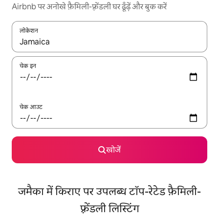
Airbnb पर अनोखे फ़ैमिली-फ़्रेंडली घर ढूँढ़ें और बुक करें
लोकेशन
नतीजों के उपलब्ध होने पर, अप और डाउन 'ऐरो की' का इस्तेमाल करके नेविगेट करें
चेक इन
चेक आउट
खोजें
जमैका में किराए पर उपलब्ध टॉप-रेटेड फ़ैमिली-
फ़्रेंडली लिस्टिंग