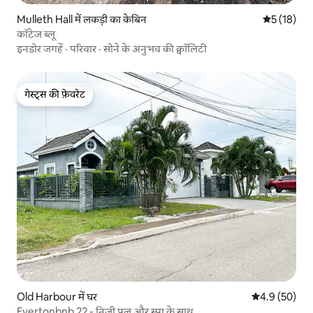
Mulleth Hall में लकड़ी का केबिन
औसत रेटिंग 5 
5 (18)
कॉटेज ब्लू
इनडोर जगहें
·
परिवार
·
सोने के अनुभव की क्वॉलिटी
गेस्ट्स की फ़ेवरेट
गेस्ट्स की फ़ेवरेट
Old Harbour में घर
औसत रेटिंग 5 में
4.9 (50)
Evertonbnb 22 - निजी पूल और स्पा के साथ