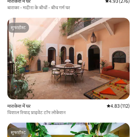
माराकेश में घर
औसत रेटिंग 5 में स
4.93 (276)
बाराका - मदीना के बीचों - बीच गर्म घर
सुपरहोस्ट
सुपरहोस्ट
माराकेश में घर
औसत रेटिंग 5 में स
4.83 (112)
विशाल रियाद प्राइवेट टॉप लोकेशन
सुपरहोस्ट
सुपरहोस्ट