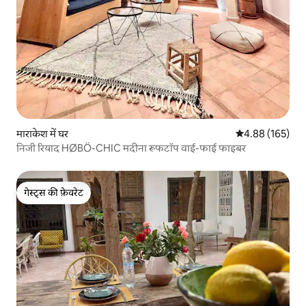
माराकेश में घर
औसत रेटिंग 5 में स
4.88 (165)
निजी रियाद HØBÖ-CHIC मदीना रूफटॉप वाई-फाई फाइबर
गेस्ट्स की फ़ेवरेट
गेस्ट्स की फ़ेवरेट