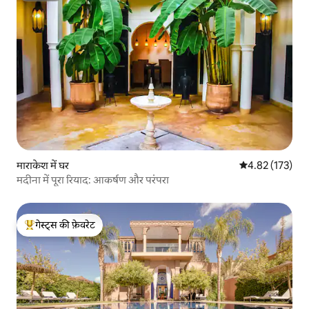
माराकेश में घर
औसत रेटिंग 5 में स
4.82 (173)
मदीना में पूरा रियाद: आकर्षण और परंपरा
गेस्ट्स की फ़ेवरेट
गेस्ट्स का टॉप फ़ेवरेट