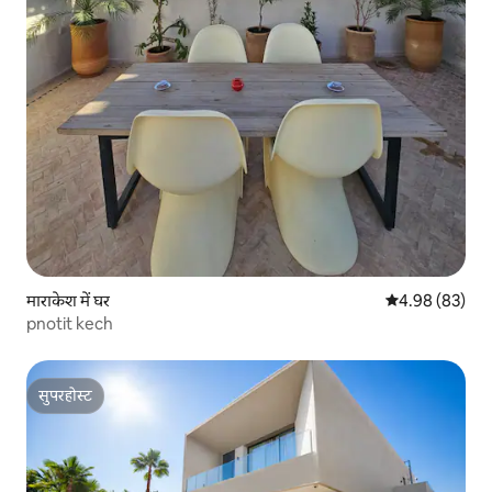
माराकेश में घर
औसत रेटिंग 5 में 
4.98 (83)
pnotit kech
सुपरहोस्ट
सुपरहोस्ट