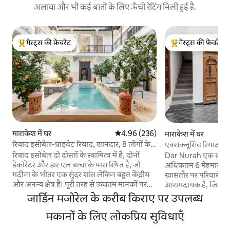
अलावा और भी कई बातों के लिए ऊँची रेटिंग मिली हुई है.
गेस्ट्स की फ़ेवरेट
गेस्ट्स की फ़ेवरेट
गेस्ट्स का टॉप फ़ेवरेट
गेस्ट्स का टॉप फ़ेवरेट
माराकेश में घर
औसत रेटिंग 5 में से 4.96, 236 समीक्षाएँ
4.96 (236)
माराकेश में घर
रियाद इसोबेल-प्राइवेट रियाद, शानदार, 8 लोगों के
एक्सक्लूसिव रियाद · 1
लिए, पूल
अल बाचा
रियाद इसोबेल दो दोस्तों के स्वामित्व में है, दोनों
Dar Nurah एक स्टाइलि
डेकोरेटर और डार एल बाचा के पास स्थित है, जो
अधिकतम 6 मेहमान ठहर
मदीना के भीतर एक सुंदर शांत लेकिन बहुत केंद्रीय
खासतौर पर परिवारों, द
और अनन्य क्षेत्र है। पूरी तरह से उच्चतम मानकों पर
आरामदायक है, जिनमें 
पुनर्निर्मित और अपने निजी बुटीक होटल की तरह
घर हमेशा किराए पर दिय
जार्डिन मजोरेल के करीब किराए पर उपलब्ध
महसूस करने के लिए डिज़ाइन किया गया है, जिसमें
रियाद सिर्फ़ आपके लि
कोई भी विवरण अनदेखा नहीं है। एक सुंदर आँगन
मकानों के लिए लोकप्रिय सुविधाएँ
मौजूद नहीं होगा। लिविंग स्पेस का कुल क्षेत्रफल
स्विमिंग पूल और चार सुइट बेडरूम, सभी पूरी तरह से
लगभग 180 वर्ग मीटर है