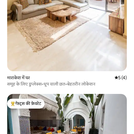
माराकेश में घर
औसत रेटिंग 5
5 (4)
समूह के लिए डुप्लेक्स•धूप वाली छत•बेहतरीन लोकेशन
गेस्ट्स की फ़ेवरेट
गेस्ट्स का टॉप फ़ेवरेट