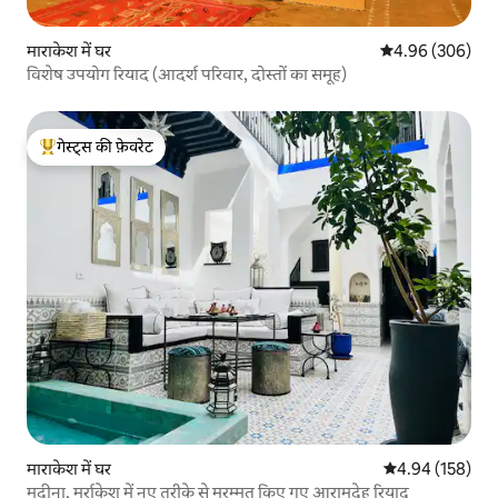
माराकेश में घर
औसत रेटिंग 5 में स
4.96 (306)
विशेष उपयोग रियाद (आदर्श परिवार, दोस्तों का समूह)
गेस्ट्स की फ़ेवरेट
गेस्ट्स का टॉप फ़ेवरेट
माराकेश में घर
औसत रेटिंग 5 में स
4.94 (158)
मदीना, मर्राकेश में नए तरीके से मरम्मत किए गए आरामदेह रियाद