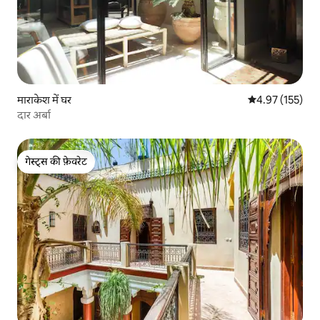
माराकेश में घर
औसत रेटिंग 5 में स
4.97 (155)
दार अर्बा
गेस्ट्स की फ़ेवरेट
गेस्ट्स की फ़ेवरेट