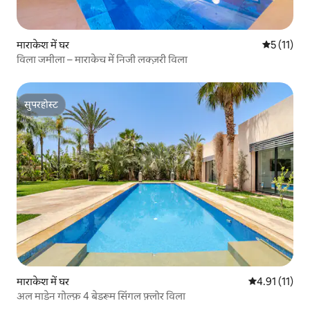
माराकेश में घर
औसत रेटिंग 5 
5 (11)
विला जमीला – माराकेच में निजी लक्ज़री विला
सुपरहोस्ट
सुपरहोस्ट
माराकेश में घर
औसत रेटिंग 5 में
4.91 (11)
अल माडेन गोल्फ़ 4 बेडरूम सिंगल फ़्लोर विला