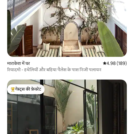
माराकेश में घर
औसत रेटिंग 5 में स
4.98 (189)
रियादमो - हथेलियों और बहिया पैलेस के पास निजी पलायन
गेस्ट्स की फ़ेवरेट
गेस्ट्स का टॉप फ़ेवरेट