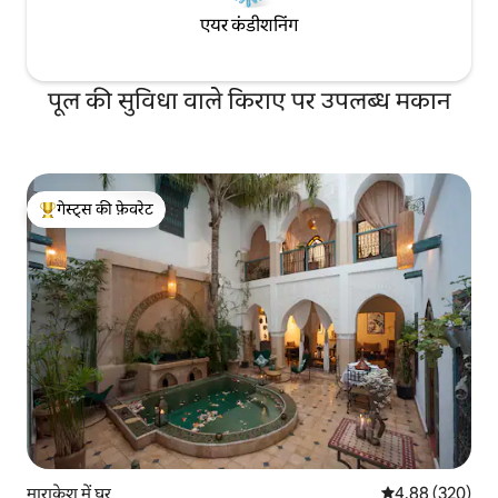
एयर कंडीशनिंग
पूल की सुविधा वाले किराए पर उपलब्ध मकान
गेस्ट्स की फ़ेवरेट
गेस्ट्स का टॉप फ़ेवरेट
माराकेश में घर
औसत रेटिंग 5 में स
4.88 (320)