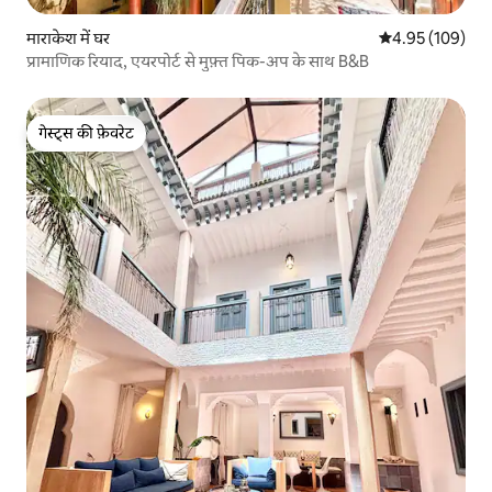
माराकेश में घर
औसत रेटिंग 5 में स
4.95 (109)
प्रामाणिक रियाद, एयरपोर्ट से मुफ़्त पिक-अप के साथ B&B
गेस्ट्स की फ़ेवरेट
गेस्ट्स की फ़ेवरेट