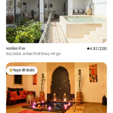
माराकेश में घर
औसत रेटिंग 5 में स
4.92 (228)
INCHIRA अनोखा निजी रियाद गर्म पूल
गेस्ट्स की फ़ेवरेट
गेस्ट्स का टॉप फ़ेवरेट