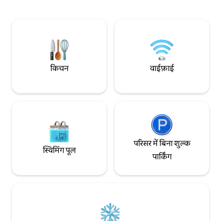
प्रदान किए गए और व्यक्तिगत हीटिंग और A/C के
गए 2 बेडरूम हैं, जिनमे
साथ। हाल ही में कोंडे नास्ट ट्रैवलर द्वारा पूल के साथ
सोफ़ा बेड वाला एक लि
शीर्ष 42 सर्वश्रेष्ठ AirBnbs में नामित किया गया है।
लिविंग एरिया हैं। रूफ़
कंसिएर्ज सेवा दी गई।
के लिए एक डाइनिंग एर
किचन
वाईफ़ाई
परिसर में बिना शुल्क
स्विमिंग पूल
पार्किंग