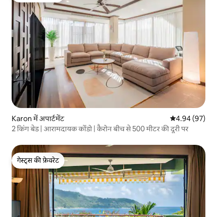
Karon में अपार्टमेंट
औसत रेटिंग 5 में 
4.94 (97)
2 किंग बेड | आरामदायक कोंडो | कैरोन बीच से 500 मीटर की दूरी पर
गेस्ट्स की फ़ेवरेट
गेस्ट्स की फ़ेवरेट