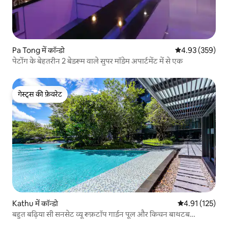
Pa Tong में कॉन्डो
औसत रेटिंग 5 में स
4.93 (359)
पेटोंग के बेहतरीन 2 बेडरूम वाले सुपर मॉडेम अपार्टमेंट में से एक
गेस्ट्स की फ़ेवरेट
गेस्ट्स की फ़ेवरेट
Kathu में कॉन्डो
औसत रेटिंग 5 में स
4.91 (125)
बहुत बढ़िया सी सनसेट व्यू रूफ़टॉप गार्डन पूल और किचन बाथटब
बालकनी 1 बेडरूम 1 लिविंग रूम आरामदायक कमरा + 24 घंटे सुरक्षा