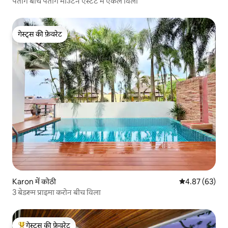
पतोंग बीच पतोंग माउंटेन एस्टेट में एकल विला
गेस्ट्स की फ़ेवरेट
गेस्ट्स की फ़ेवरेट
Karon में कोठी
औसत रेटिंग 5 में 
4.87 (63)
3 बेडरूम प्राइमा करोन बीच विला
गेस्ट्स की फ़ेवरेट