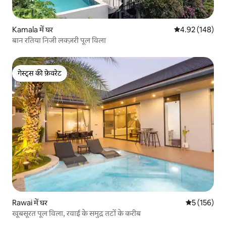
Kamala में घर
औसत रेटिंग 5 में स
4.92 (148)
बान रतिया निजी लक्ज़री पूल विला
गेस्ट्स की फ़ेवरेट
गेस्ट्स की फ़ेवरेट
Rawai में घर
औसत रेटिंग 5 म
5 (156)
खूबसूरत पूल विला, रवाई के समुद्र तटों के करीब