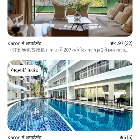
Karon में अपार्टमेंट
औसत रेटिंग 5 में 
4.97 (32)
（订五晚免费接机）काटा में 207 वर्गमीटर का बड़ा 2 बेडरूम वाला
समुद्र के नज़ारे वाला कॉन्डो
गेस्ट्स की फ़ेवरेट
गेस्ट्स की फ़ेवरेट
Karon में अपार्टमेंट
औसत रेटिंग 5
5 (5)