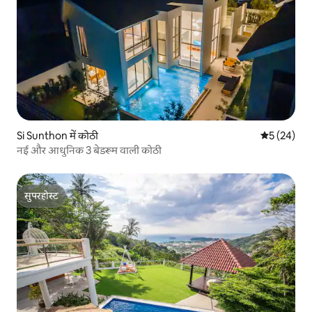
Si Sunthon में कोठी
औसत रेटिंग 5 
5 (24)
नई और आधुनिक 3 बेडरूम वाली कोठी
सुपरहोस्ट
सुपरहोस्ट