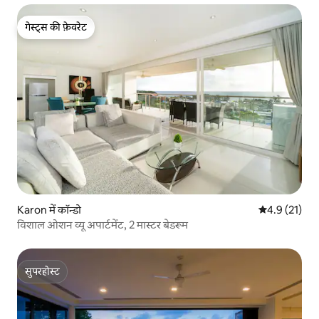
गेस्ट्स की फ़ेवरेट
गेस्ट्स की फ़ेवरेट
Karon में कॉन्डो
औसत रेटिंग 5 मे
4.9 (21)
विशाल ओशन व्यू अपार्टमेंट, 2 मास्टर बेडरूम
सुपरहोस्ट
सुपरहोस्ट