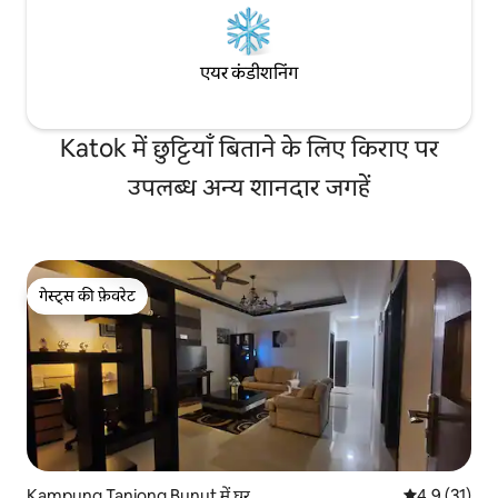
एयर कंडीशनिंग
Katok में छुट्टियाँ बिताने के लिए किराए पर
उपलब्ध अन्य शानदार जगहें
गेस्ट्स की फ़ेवरेट
गेस्ट्स की फ़ेवरेट
Kampung Tanjong Bunut में घर
औसत रेटिंग 5 मे
4.9 (31)