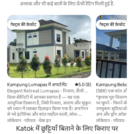
अलावा और भी कई बातों के लिए ऊँची रेटिंग मिली हुई है.
गेस्ट्स की फ़ेवरेट
गेस्ट्स की फ़ेवरेट
गेस्ट्स की फ़ेवरेट
गेस्ट्स की फ़ेवरेट
Kampung Lumapas में अपार्टमेंट
औसत रेटिंग 5 में से 5.0, 8 समीक्षाएँ
5.0 (8)
Kampung Bebatik मे
Elegant Retreat Lumapas - निजता, शैली और
(5BR) एक शांत और न
आराम
विला सेरेनिटी में आपका स्वागत है — यह एक
*कृपया पूरा विवरण पढ़ें* शांत और निजी। वीक
आधुनिक ठिकाना है, जिसे निजता, आराम और सुकून
पर घूमने - फिरने की जग
को ध्यान में रखकर डिज़ाइन किया गया है। अपनेपन
उपयुक्त। सुविधाओं के करीब। एयरपोर्
से भरे इंटीरियर और शांत माहौल वाली, सोच-
अप और ड्रॉप ऑफ़ की सुवि
समझकर डिज़ाइन की गई इस जगह में कदम रखें, जो
बुकिंग के दौरान मेहमानो
लोकेशन
·
परिवार
·
चेक इन
लोकेशन
·
परिवार
·
पैद
आराम करने या बस एक शांत ठिकाने का मज़ा लेने के
हम ज़रूरत के मुताबिक
Katok में छुट्टियाँ बिताने के लिए किराए पर
लिहाज़ से बिलकुल सही है। बाहर, विशाल आँगन
का सामान तैयार कर सकें 😊 इवेंट के इस