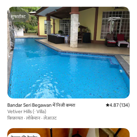
सुपरहोस्ट
सुपरहोस्ट
Bandar Seri Begawan में निजी कमरा
औसत रेटिंग 5 में स
4.87 (134)
Vetiver Hills (∙ Villa)
किफ़ायत
·
लोकेशन
·
लेआउट