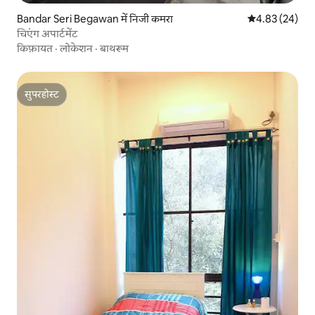
Bandar Seri Begawan में निजी कमरा
औसत रेटिंग 5 में 
4.83 (24)
चिएंग अपार्टमेंट
किफ़ायत
·
लोकेशन
·
बाथरूम
सुपरहोस्ट
सुपरहोस्ट