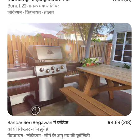
Bunut 22 नामक एक शांत घर
लोकेशन
·
किफ़ायत
·
हालत
Bandar Seri Begawan में कॉटेज
औसत रेटिंग 5 में स
4.69 (318)
कॉसी व्हिस्लर लॉज ब्रुनेई
किफ़ायत
·
लोकेशन
·
सोने के अनुभव की क्वॉलिटी