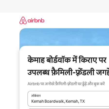
इसे
छोड़कर
सीधा
कॉन्टेंट
पर
जाएँ
केमाह बोर्डवॉक में किराए पर
उपलब्ध फ़ैमिली-फ़्रेंडली जगहे
Airbnb पर अनोखे फ़ैमिली-फ़्रेंडली घर ढूँढ़ें और बुक करें
लोकेशन
नतीजों के उपलब्ध होने पर, अप और डाउन 'ऐरो की' का इस्तेमाल 