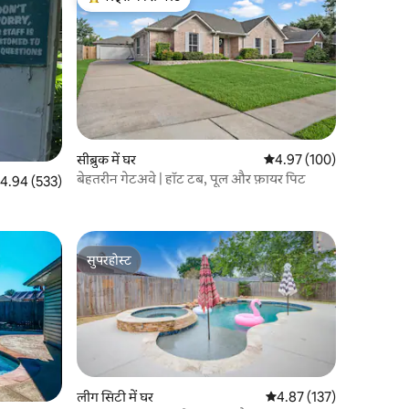
गेस्ट्स का टॉप फ़ेवरेट
सीब्रुक में घर
औसत रेटिंग 5 में से 4.97, 10
4.97 (100)
बेहतरीन गेटअवे | हॉट टब, पूल और फ़ायर पिट
त रेटिंग 5 में से 4.94, 533 समीक्षाएँ
4.94 (533)
सुपरहोस्ट
सुपरहोस्ट
लीग सिटी में घर
औसत रेटिंग 5 में से 4.87, 13
4.87 (137)