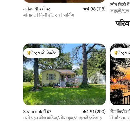
लीग सिटी में
जमैका बीच में घर
औसत रेटिंग 5 में से 4.98, 118
4.98 (118)
जकूज़ी/पूल
बीचफ़्रंट | निजी हॉट टब | पार्किंग
परिव
गेस्ट्स की फ़ेवरेट
गेस्ट्स 
गेस्ट्स का टॉप फ़ेवरेट
गेस्ट्स का 
Seabrook में घर
औसत रेटिंग 5 में से 4.91, 200
4.91 (200)
सैन लियोन मे
मरमेड इन बीच कॉटेज/सीयरब्रुक/आइसलैंड/केमाह
मैं और सागर