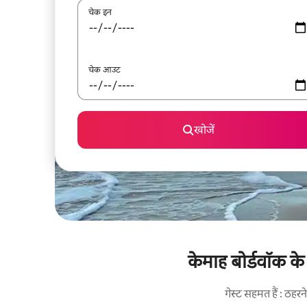
चेक इन
चेक आउट
खोजें
केमाह बोर्डवॉक के
गेस्ट सहमत हैं : ठह