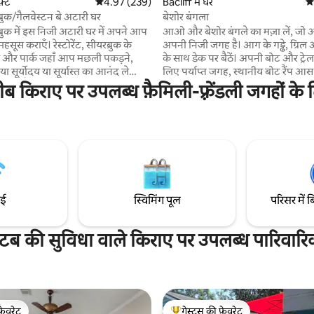
फ़्ट
औसत रेटिंग 5 में से 4.97, 239 समीक्षाएँ
4.97 (239)
Bacliff में घर
औस
रुक/गैलवेस्टन बे अटारी घर
बेशोर बंगला
रुक में इस निजी अटारी घर में अपने आप
आओ और बेशोर बंगले का मज़ा लें, जो
हसूस कराएँ। रेस्टोरेंट, सीयरब्रुक के
अपनी निजी जगह है। आग के गड्ढे, ग्रिल
ल्स और पार्क जहाँ आप मछली पकड़ने,
के साथ डेक पर बैठें। अपनी बोट और ट्रेल
 सूर्योदय या सूर्यास्त का आनंद ले
लिए पर्याप्त जगह, स्थानीय बोट रैंप आस 
ुकूनदेह गैलवेस्टन बे वातावरण का आनंद
बेड, बड़ा सेक्शनल, स्मार्ट टीवी और पू
ीब किराए पर उपलब्ध फ़ैमिली-फ़्रेंडली जगहों के 
बाथरूम। आपकी ज़रूरत की हर चीज़। स्थान
और स्पेस सेंटर ह्यूस्टन केवल 10 मिनट की
नूह के आर्क और पियर 6 पानी पर डिनर 
बस सड़क पर हैं। आओ और हमारे छोटे - 
ूस्टन के बीच आधे रास्ते पर स्थित है,
नखलिस्तान का मज़ा लें। गोल्फ़ कार्ट का
ल 35 मिनट की ड्राइव है। शौक हवाई अड्डा
सकता है। केमाह और गैलवेस्टन आस - पास 
्राइव पर है।
सीढ़ियों से ऊपर रहता हूँ, यह एक निजी गै
ाई
स्विमिंग पूल
परिसर में ब
टब की सुविधा वाले किराए पर उपलब्ध पारिवार
फ़ेवरेट
गेस्ट्स की फ़ेवरेट