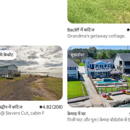
Bacliff में कॉटेज
औस
Grandma's getaway cottage.
की फ़ेवरेट
सुपरहोस्ट
टॉप फ़ेवरेट
सुपरहोस्ट
 समीक्षाएँ
द्वीप में कॉटेज
औसत रेटिंग 5 में से 4.82, 208 समीक्षाएँ
4.82 (208)
 @ Sievers Cut, cabin F
केमाह में घर
निजी घाट और पूल | केमाह बोर्डवॉक से 
दूरी पर