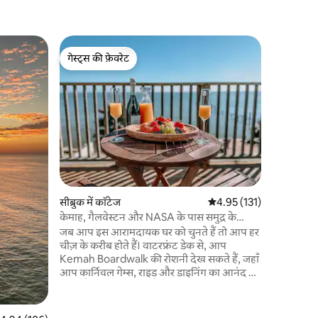
सैन लियोन म
गेस्ट्स की फ़ेवरेट
गेस्ट्स की
लेकव्यू कॉ
गेस्ट्स की फ़ेवरेट
गेस्ट्स की
एक छोटे से 
यह 3 बेडरूम
दे सकता है
और सुंदर दृ
के खूबसूरत न
आराम करने
जगह है। पू
की दूरी पर 
साथ भरपूर 
सीब्रुक में कॉटेज
औसत रेटिंग 5 में से 4.95, 13
4.95 (131)
रसोई। लगभग 
जीवों की सी
केमाह, गैलवेस्टन और NASA के पास समुद्र के
किनारे मौजूद घर
जब आप इस आरामदायक घर को चुनते हैं तो आप हर
चीज़ के करीब होते हैं। वाटरफ्रंट डेक से, आप
Kemah Boardwalk की रोशनी देख सकते हैं, जहाँ
आप कार्निवल गेम्स, राइड और डाइनिंग का आनंद ले
सकते हैं। रोमांच अंतहीन हैं; पानी के लिए निजी
उपयोग के साथ मछली पकड़ने, केकड़े और कयाकिंग।
नासा अंतरिक्ष केंद्र बस कुछ ही मील दूर है। गैल्वेस्टन