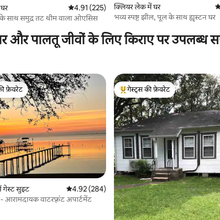
क्लियर लेक में घर
औ
 घर
औसत रेटिंग 5 में से 4.91, 225 समीक्षाएँ
4.91 (225)
 समीक्षाएँ
भव्य स्पष्ट झील, पूल के साथ ह्यूस्टन घर
 के साथ समुद्र तट थीम वाला ओएसिस
ार और पालतू जीवों के लिए किराए पर उपलब्ध स
की फ़ेवरेट
गेस्ट्स की फ़ेवरेट
टॉप फ़ेवरेट
गेस्ट्स का टॉप फ़ेवरेट
 समीक्षाएँ
ं गेस्ट सुइट
औसत रेटिंग 5 में से 4.92, 284 समीक्षाएँ
4.92 (284)
 - आरामदायक वाटरफ़्रंट अपार्टमेंट