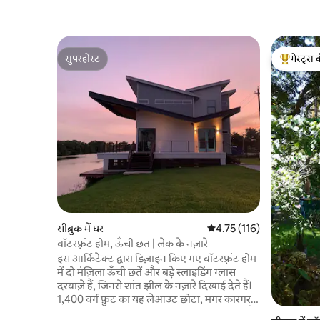
सुपरहोस्ट
गेस्ट्स 
सुपरहोस्ट
गेस्ट्स का 
सीब्रुक में घर
औसत रेटिंग 5 में से 4.75, 116
4.75 (116)
वॉटरफ़्रंट होम, ऊँची छत | लेक के नज़ारे
इस आर्किटेक्ट द्वारा डिज़ाइन किए गए वॉटरफ़्रंट होम
में दो मंज़िला ऊँची छतें और बड़े स्लाइडिंग ग्लास
दरवाज़े हैं, जिनसे शांत झील के नज़ारे दिखाई देते हैं।
1,400 वर्ग फ़ुट का यह लेआउट छोटा, मगर कारगर है
और इसमें एक खुला, रोशनी से भरपूर लिविंग स्पेस है।