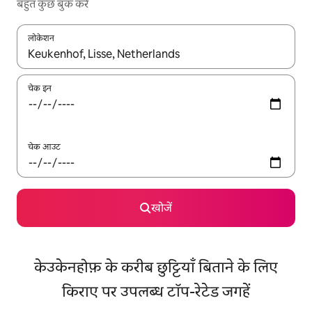
बहुत कुछ बुक करें
लोकेशन
नतीजों के उपलब्ध होने पर, अप और डाउन 'ऐरो की' का इस्तेमाल करके नेविगेट करें
चेक इन
चेक आउट
खोजें
केउकेनहोफ़ के करीब छुट्टियाँ बिताने के लिए
किराए पर उपलब्ध टॉप-रेटेड जगहें