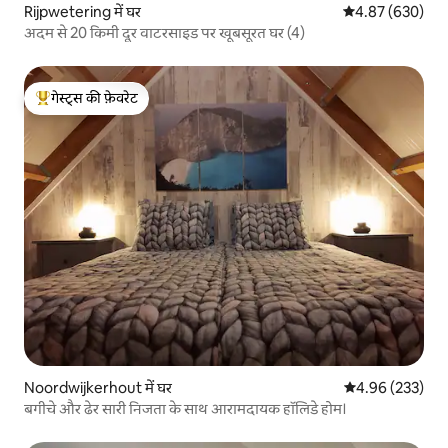
Rijpwetering में घर
औसत रेटिंग 5 में स
4.87 (630)
अदम से 20 किमी दूर वाटरसाइड पर खूबसूरत घर (4)
गेस्ट्स की फ़ेवरेट
गेस्ट्स का टॉप फ़ेवरेट
Noordwijkerhout में घर
औसत रेटिंग 5 में स
4.96 (233)
बगीचे और ढेर सारी निजता के साथ आरामदायक हॉलिडे होम।