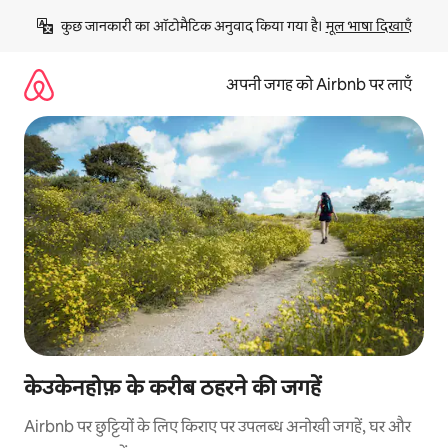
इसे
कुछ जानकारी का ऑटोमैटिक अनुवाद किया गया है। 
मूल भाषा दिखाएँ
छोड़कर
सीधा
कॉन्टेंट
अपनी जगह को Airbnb पर लाएँ
पर
जाएँ
केउकेनहोफ़ के करीब ठहरने की जगहें
Airbnb पर छुट्टियों के लिए किराए पर उपलब्ध अनोखी जगहें, घर और