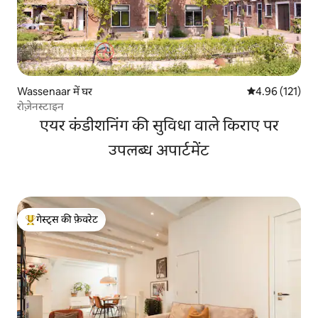
Wassenaar में घर
औसत रेटिंग 5 में स
4.96 (121)
रोज़ेनस्टाइन
एयर कंडीशनिंग की सुविधा वाले किराए पर
उपलब्ध अपार्टमेंट
गेस्ट्स की फ़ेवरेट
गेस्ट्स का टॉप फ़ेवरेट