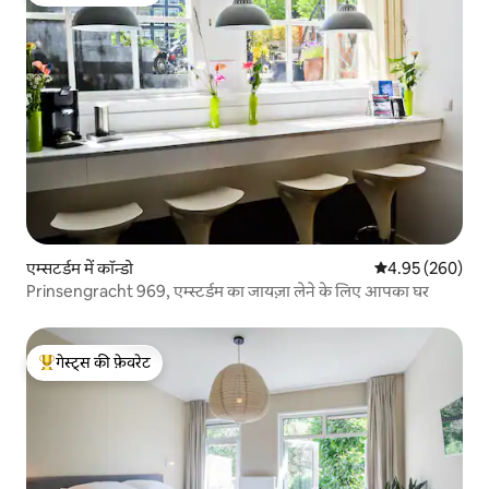
गेस्ट्स का टॉप फ़ेवरेट
एम्सटर्डम में कॉन्डो
औसत रेटिंग 5 में स
4.95 (260)
Prinsengracht 969, एम्स्टर्डम का जायज़ा लेने के लिए आपका घर
गेस्ट्स की फ़ेवरेट
गेस्ट्स का टॉप फ़ेवरेट