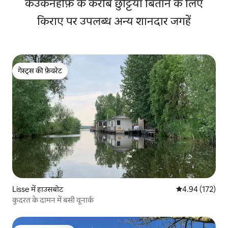
केउकेनहोफ़ के करीब छुट्टियाँ बिताने के लिए
किराए पर उपलब्ध अन्य शानदार जगहें
गेस्ट्स की फ़ेवरेट
गेस्ट्स की फ़ेवरेट
Lisse में हाउसबोट
औसत रेटिंग 5 में स
4.94 (172)
कुदरत के दामन में बसी वूनार्क