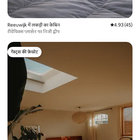
Reeuwijk में लकड़ी का केबिन
औसत रेटिंग 5 में 
4.93 (45)
रीवेयिक्स प्लासेन पर निजी द्वीप
गेस्ट्स की फ़ेवरेट
गेस्ट्स की फ़ेवरेट