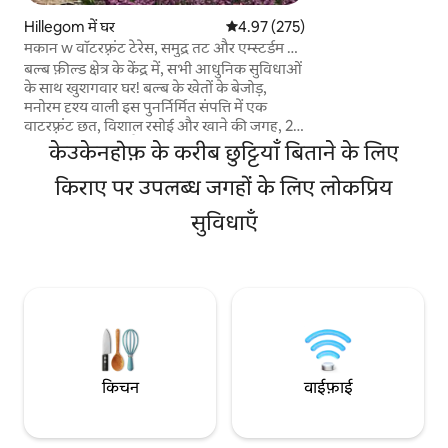
सुविधा के साथ बंद परिसर
Hillegom में घर
औसत रेटिंग 5 में से 4.97, 275 समीक्षाएँ
4.97 (275)
कुकेनहोफ़, ऐतिहासिक ड
मकान w वॉटरफ़्रंट टेरेस, समुद्र तट और एम्स्टर्डम के
मिनट की साइकिल की दू
पास
बल्ब फ़ील्ड क्षेत्र के केंद्र में, सभी आधुनिक सुविधाओं
मिनट की साइकिल की दूर
के साथ खुशगवार घर! बल्ब के खेतों के बेजोड़,
बीच स्थित है।
मनोरम दृश्य वाली इस पुनर्निर्मित संपत्ति में एक
वाटरफ़्रंट छत, विशाल रसोई और खाने की जगह, 2
बेडरूम और बाथरूम हैं। यह रेलवे स्टेशन और केंद्र से <
केउकेनहोफ़ के करीब छुट्टियाँ बिताने के लिए
10 मिनट की पैदल दूरी पर है। कार या सार्वजनिक
परिवहन से, यह समुद्र तट, केउकेनहॉफ़ और शहरों से
किराए पर उपलब्ध जगहों के लिए लोकप्रिय
आसानी से जुड़ा हुआ है: एम्स्टर्डम, द हेग और हार्लेम।
सुविधाएँ
जो लोग इस जगह को एक्सप्लोर करना पसंद करते हैं,
उनके लिए हमारे पास 3 बाइक और 2 डबल कैनो हैं,
जो आपका इंतज़ार कर रहे हैं!
किचन
वाईफ़ाई