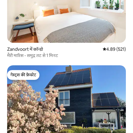
Zandvoort में कॉन्डो
औसत रेटिंग 5 में स
4.89 (521)
मैरी मारिस - समुद्र तट से 1 मिनट
गेस्ट्स की फ़ेवरेट
गेस्ट्स की फ़ेवरेट