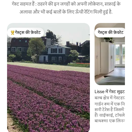
गेस्ट सहमत हैं : ठहरने की इन जगहों को अपनी लोकेशन, सफ़ाई के
अलावा और भी कई बातों के लिए ऊँची रेटिंग मिली हुई है.
गेस्ट्स की फ़ेवरेट
गेस्ट्स की फ़ेवरेट
गेस्ट्स का टॉप फ़ेवरेट
गेस्ट्स की फ़ेवरेट
Lisse में गेस्ट सुइट
बल्ब क्षेत्र में गेस्ट
गार्डन रूम में एक निजी प
सनी टेरेस है जिसमें एक
हैं। वाईफाई, टॉयलेट औ
बाथरूम। एक लिनन कैबिन
टेबल, नेस्प्रेसो कॉफी
माइक्रोवेव। इलेक्ट्रिक 