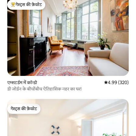
गेस्ट्स की फ़ेवरेट
गेस्ट्स का टॉप फ़ेवरेट
एम्सटर्डम में कॉन्डो
औसत रेटिंग 5 में स
4.99 (320)
डी जोर्डन के बीचोंबीच ऐतिहासिक नहर का घर!
गेस्ट्स की फ़ेवरेट
गेस्ट्स की फ़ेवरेट