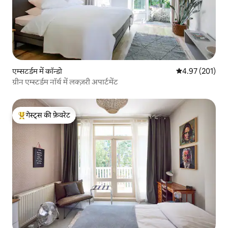
एम्सटर्डम में कॉन्डो
औसत रेटिंग 5 में स
4.97 (201)
ग्रीन एम्स्टर्डम नॉर्थ में लक्ज़री अपार्टमेंट
गेस्ट्स की फ़ेवरेट
गेस्ट्स का टॉप फ़ेवरेट