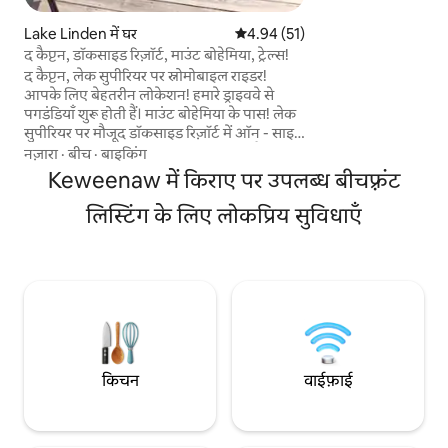
किचन, आरामदायक इनड
बैक पोर्च, हीटेड गैरेज
Lake Linden में घर
औसत रेटिंग 5 में से 4.94, 51 समीक्षाएँ
4.94 (51)
का मज़ा लें। चाहे आप 
द कैप्टन, डॉकसाइड रिज़ॉर्ट, माउंट बोहेमिया, ट्रेल्स!
होने या एडवेंचर का अन
द कैप्टन, लेक सुपीरियर पर स्नोमोबाइल राइडर!
क्वीनॉ की खोज करने क
आपके लिए बेहतरीन लोकेशन! हमारे ड्राइववे से
है। कॉपर हार्बर, ईगल हार्बर और माउंट बोहेमिया के
पगडंडियाँ शुरू होती हैं। माउंट बोहेमिया के पास! लेक
पास स्थित।
सुपीरियर पर मौजूद डॉकसाइड रिज़ॉर्ट में ऑन - साइट
लॉन्च के साथ एक सक्रिय कामकाजी मरीना है। हमारे
नज़ारा
·
बीच
·
बाइकिंग
पास पानी तक रेतीले पहुंच है, एक चैनल गोताखोरी
Keweenaw में किराए पर उपलब्ध बीचफ़्रंट
के लिए पर्याप्त गहरा है, और डॉक पर लटकने के लिए
है। पिकनिक एरिया। कश्ती। 😎 बड़ी झील पर मौजूद
लिस्टिंग के लिए लोकप्रिय सुविधाएँ
छुट्टियों के विशाल घर शांत हैं। देहाती लक्ज़री सुख -
सुविधाओं से भरा हुआ। खूबसूरत नज़ारे। यहाँ बुक
करने के कई अच्छे कारण हैं। हर सीज़न में बहुत मज़ा
आता है!
किचन
वाईफ़ाई