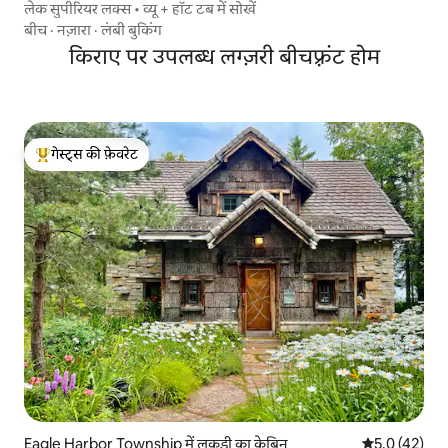
लेक सुपीरियर लक्स • व्यू + हॉट टब में सोखें
बीच
·
नज़ारा
·
लंबी बुकिंग
किराए पर उपलब्ध लग्ज़री बीचफ़्रंट होम
गेस्ट्स की फ़ेवरेट
गेस्ट्स का टॉप फ़ेवरेट
Eagle Harbor Township में लकड़ी का केबिन
औसत रेटिंग 5 मे
5.0 (42)