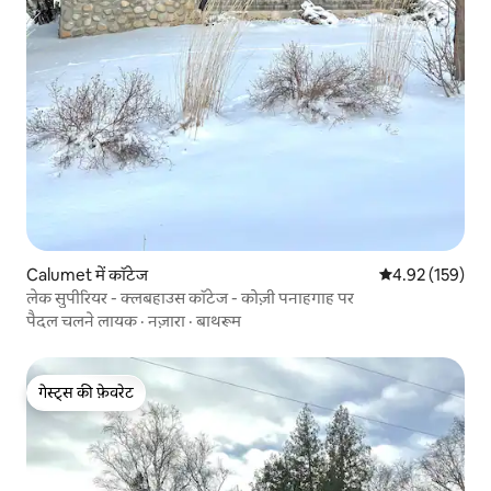
Calumet में कॉटेज
औसत रेटिंग 5 में स
4.92 (159)
लेक सुपीरियर - क्लबहाउस कॉटेज - कोज़ी पनाहगाह पर
पैदल चलने लायक
·
नज़ारा
·
बाथरूम
गेस्ट्स की फ़ेवरेट
गेस्ट्स की फ़ेवरेट