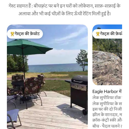
गेस्ट सहमत हैं : बीचफ़्रंट पर बने इन घरों को लोकेशन, साफ़-सफ़ाई के
अलावा और भी कई चीज़ों के लिए ऊँची रेटिंग मिली हुई है।
गेस्ट्स की फ़ेवरेट
गेस्ट्स की फ़ेवरेट
गेस्ट्स का टॉप फ़ेवरेट
गेस्ट्स का टॉप फ़ेवरेट
Eagle Harbor में घर
लेक सुपीरियर रॉक कोव 
लेक सुपीरियर के समुद्र
इस घर की दो निजी इकाइयो
झील के शानदार, मनमोहक
क्रॉस-कंट्री स्की और हाइ
लिए बस बाहर निकलें। 
बीच
·
पैदल चलने लाय