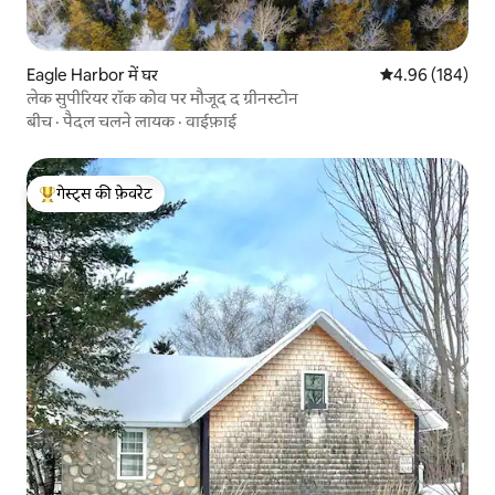
Eagle Harbor में घर
औसत रेटिंग 5 में स
4.96 (184)
लेक सुपीरियर रॉक कोव पर मौजूद द ग्रीनस्टोन
बीच
·
पैदल चलने लायक
·
वाईफ़ाई
गेस्ट्स की फ़ेवरेट
गेस्ट्स का टॉप फ़ेवरेट