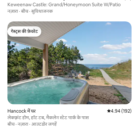
Keweenaw Castle: Grand/Honeymoon Suite W/Patio
नज़ारा
·
बीच
·
सुविधाजनक
गेस्ट्स की फ़ेवरेट
गेस्ट्स की फ़ेवरेट
Hancock में घर
औसत रेटिंग 5 में स
4.94 (192)
लेकफ़्रंट होम, हॉट टब, मैकलेन स्टेट पार्क के पास
बीच
·
नज़ारा
·
आउटडोर जगहें