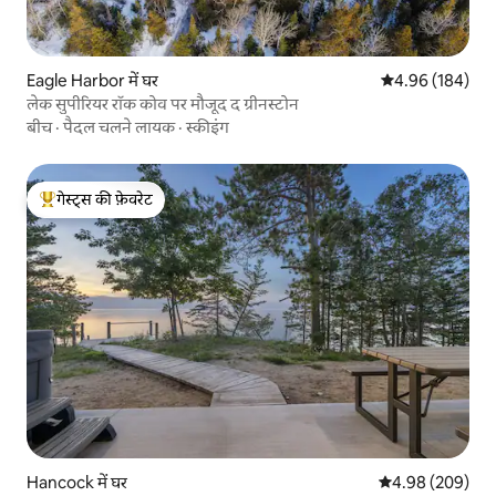
Eagle Harbor में घर
औसत रेटिंग 5 में स
4.96 (184)
लेक सुपीरियर रॉक कोव पर मौजूद द ग्रीनस्टोन
बीच
·
पैदल चलने लायक
·
स्कीइंग
गेस्ट्स की फ़ेवरेट
गेस्ट्स का टॉप फ़ेवरेट
Hancock में घर
औसत रेटिंग 5 में स
4.98 (209)