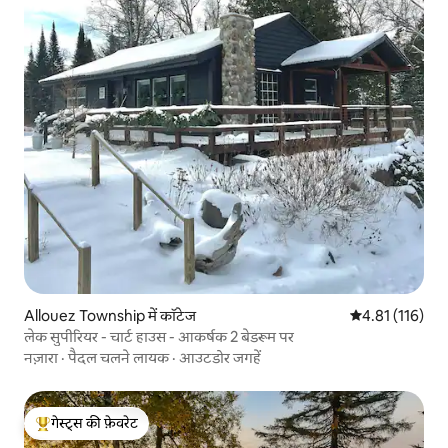
Allouez Township में कॉटेज
औसत रेटिंग 5 में स
4.81 (116)
लेक सुपीरियर - चार्ट हाउस - आकर्षक 2 बेडरूम पर
नज़ारा
·
पैदल चलने लायक
·
आउटडोर जगहें
गेस्ट्स की फ़ेवरेट
गेस्ट्स का टॉप फ़ेवरेट