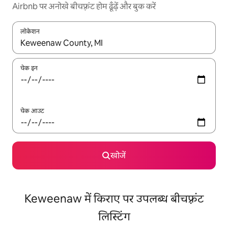
Airbnb पर अनोखे बीचफ़्रंट होम ढूँढ़ें और बुक करें
लोकेशन
नतीजों के उपलब्ध होने पर, अप और डाउन 'ऐरो की' का इस्तेमाल करके नेविगेट करें
चेक इन
चेक आउट
खोजें
Keweenaw में किराए पर उपलब्ध बीचफ़्रंट
लिस्टिंग