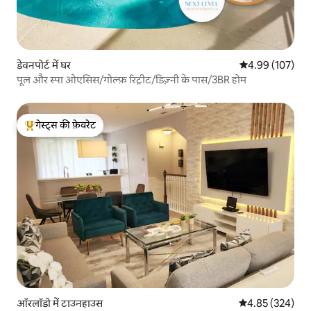
डेवनपोर्ट में घर
औसत रेटिंग 5 में स
4.99 (107)
पूल और स्पा ओएसिस/गोल्फ़ रिट्रीट/डिज़्नी के पास/3BR होम
गेस्ट्स की फ़ेवरेट
गेस्ट्स का टॉप फ़ेवरेट
ऑरलॉडो में टाउनहाउस
औसत रेटिंग 5 में स
4.85 (324)