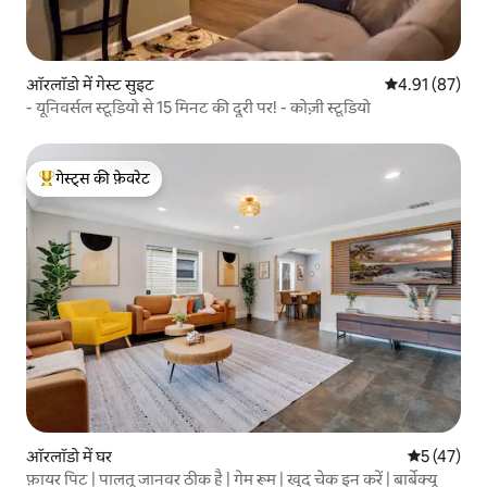
ऑरलॉडो में गेस्ट सुइट
औसत रेटिंग 5 में 
4.91 (87)
- यूनिवर्सल स्टूडियो से 15 मिनट की दूरी पर! - कोज़ी स्टूडियो
गेस्ट्स की फ़ेवरेट
गेस्ट्स का टॉप फ़ेवरेट
ऑरलॉडो में घर
औसत रेटिंग 5 
5 (47)
फ़ायर पिट | पालतू जानवर ठीक है | गेम रूम | खुद चेक इन करें | बार्बेक्यू