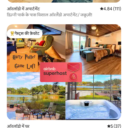
ऑरलॉडो में अपार्टमेंट
औसत रेटिंग 5 में स
4.84 (111)
डिज़्नी पार्क के पास विशाल ऑरलैंडो अपार्टमेंट/ जकूज़ी!
गेस्ट्स की फ़ेवरेट
गेस्ट्स का टॉप फ़ेवरेट
ऑरलॉडो में घर
औसत रेटिंग 5 
5 (37)