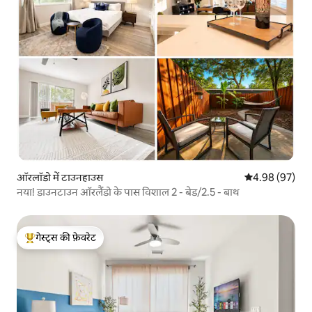
ऑरलॉडो में टाउनहाउस
औसत रेटिंग 5 में 
4.98 (97)
नया! डाउनटाउन ऑरलैंडो के पास विशाल 2 - बेड/2.5 - बाथ
गेस्ट्स की फ़ेवरेट
गेस्ट्स का टॉप फ़ेवरेट