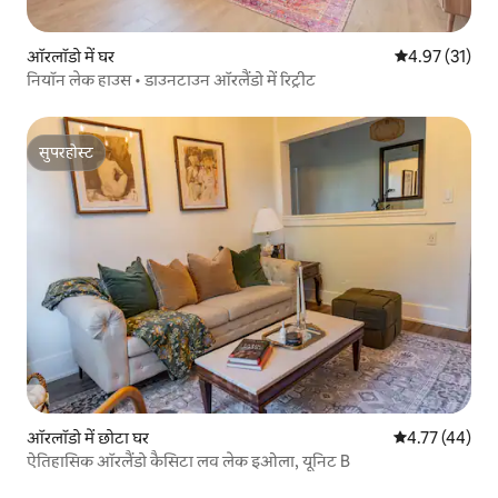
ऑरलॉडो में घर
औसत रेटिंग 5 में 
4.97 (31)
नियॉन लेक हाउस • डाउनटाउन ऑरलैंडो में रिट्रीट
सुपरहोस्ट
सुपरहोस्ट
ऑरलॉडो में छोटा घर
औसत रेटिंग 5 में 
4.77 (44)
ऐतिहासिक ऑरलैंडो कैसिटा लव लेक इओला, यूनिट B