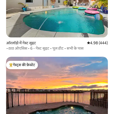
ऑरलॉडो में गेस्ट सुइट
औसत रेटिंग 5 में स
4.98 (444)
~ठाठ ओएसिस • 6 - गेस्ट सुइट • पूल हीट • सभी के पास
गेस्ट्स की फ़ेवरेट
गेस्ट्स का टॉप फ़ेवरेट