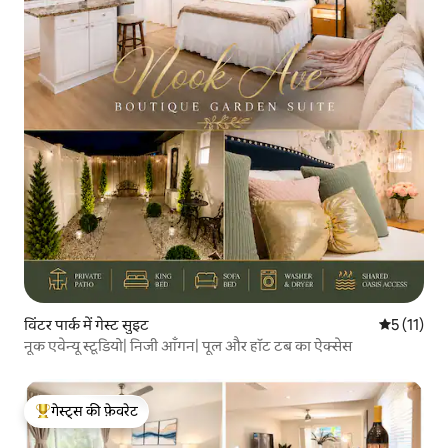
विंटर पार्क में गेस्ट सुइट
औसत रेटिंग 5 
5 (11)
नूक एवेन्यू स्टूडियो| निजी आँगन| पूल और हॉट टब का ऐक्सेस
गेस्ट्स की फ़ेवरेट
गेस्ट्स का टॉप फ़ेवरेट