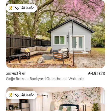
गेस्ट्स की फ़ेवरेट
गेस्ट्स का टॉप फ़ेवरेट
ऑरलॉडो में घर
औसत रेटिंग 5 में 
4.95 (21)
Gojjo Retreat Backyard Guesthouse Walkable
गेस्ट्स की फ़ेवरेट
गेस्ट्स का टॉप फ़ेवरेट