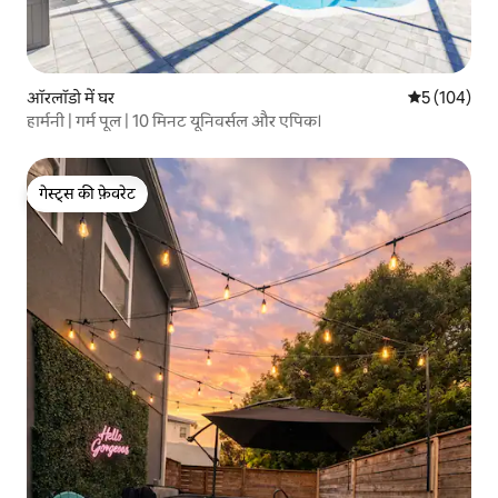
ऑरलॉडो में घर
औसत रेटिंग 5 मे
5 (104)
हार्मनी | गर्म पूल | 10 मिनट यूनिवर्सल और एपिक।
गेस्ट्स की फ़ेवरेट
गेस्ट्स की फ़ेवरेट