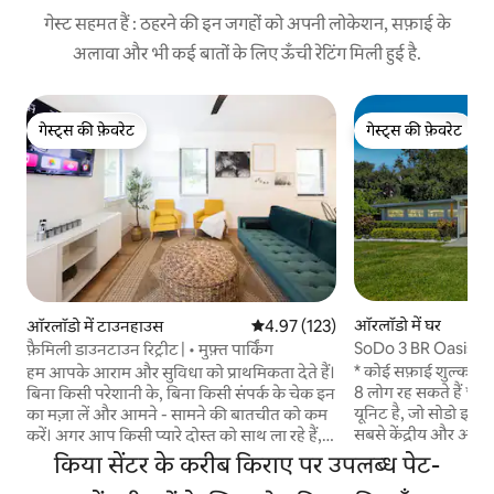
गेस्ट सहमत हैं : ठहरने की इन जगहों को अपनी लोकेशन, सफ़ाई के
अलावा और भी कई बातों के लिए ऊँची रेटिंग मिली हुई है.
गेस्ट्स की फ़ेवरेट
गेस्ट्स की फ़ेवरेट
गेस्ट्स की फ़ेवरेट
गेस्ट्स की फ़ेवरेट
ऑरलॉडो में घर
ऑरलॉडो में टाउनहाउस
औसत रेटिंग 5 में से 4.97, 123 समीक्षाएँ
4.97 (123)
SoDo 3 BR Oasis w
फ़ैमिली डाउनटाउन रिट्रीट | • मुफ़्त पार्किंग
Sleeps 8*
* कोई सफ़ाई शुल्क नहीं
हम आपके आराम और सुविधा को प्राथमिकता देते हैं।
8 लोग रह सकते हैं * क
बिना किसी परेशानी के, बिना किसी संपर्क के चेक इन
यूनिट है, जो सोडो इलाके
का मज़ा लें और आमने - सामने की बातचीत को कम
सबसे केंद्रीय और आकर्ष
करें। अगर आप किसी प्यारे दोस्त को साथ ला रहे हैं,
बेडरूम, 1.5 बाथरूम, ब
तो बस हमें पहले से बताएँ। $ 250 का पालतू जीव
किया सेंटर के करीब किराए पर उपलब्ध पेट-
सभी ज़रूरी चीज़ों की
शुल्क लागू होता है। 🔹 आसान डिजिटल चेक इन