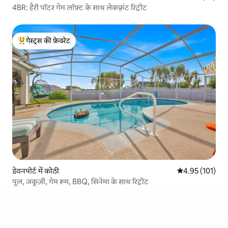
4BR: हैरी पॉटर गेम लॉफ़्ट के साथ लेकफ़्रंट रिट्रीट
गेस्ट्स की फ़ेवरेट
गेस्ट्स का टॉप फ़ेवरेट
डेवनपोर्ट में कोठी
औसत रेटिंग 5 में स
4.95 (101)
पूल, जकूज़ी, गेम रूम, BBQ, सिनेमा के साथ रिट्रीट