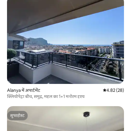
Alanya में अपार्टमेंट
औसत रेटिंग 5 में 
4.82 (28)
क्लियोपेट्रा बीच, समुद्र, महल का 1+1 मनोरम दृश्य
सुपरहोस्ट
सुपरहोस्ट