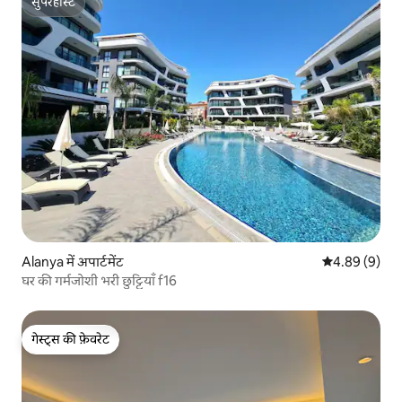
सुपरहोस्ट
सुपरहोस्ट
Alanya में अपार्टमेंट
औसत रेटिंग 5 में
4.89 (9)
घर की गर्मजोशी भरी छुट्टियाँ f16
गेस्ट्स की फ़ेवरेट
गेस्ट्स की फ़ेवरेट