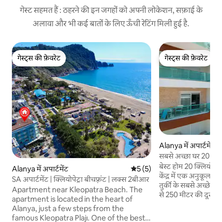
गेस्ट सहमत हैं : ठहरने की इन जगहों को अपनी लोकेशन, सफ़ाई के
अलावा और भी कई बातों के लिए ऊँची रेटिंग मिली हुई है.
गेस्ट्स की फ़ेवरेट
गेस्ट्स की फ़ेवरेट
गेस्ट्स की फ़ेवरेट
गेस्ट्स की फ़ेवरेट
Alanya में अपार्टमेंट
सबसे अच्छा घर 20 क्ल
अपार्टमेंट। #15
बेस्ट होम 20 क्लियोपेट्
Alanya में अपार्टमेंट
औसत रेटिंग 5 में से 5, 5 समीक्षाएँ
5 (5)
केंद्र में एक अनुकूल इल
SA अपार्टमेंट | क्लियोपेट्रा बीचफ़्रंट | लक्स 2बीआर
तुर्की के सबसे अच्छे समुद
Apartment near Kleopatra Beach. The
से 250 मीटर की दूरी प
apartment is located in the heart of
अधिकतम करने के लिए,
Alanya, just a few steps from the
सुविधाएँ मिलेंगी, जो स
famous Kleopatra Plajı. One of the best