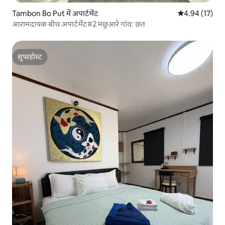
Tambon Bo Put में अपार्टमेंट
औसत रेटिंग 5 में 
4.94 (17)
आरामदायक बीच अपार्टमेंट#2 मछुआरे गांव: छत
सुपरहोस्ट
सुपरहोस्ट