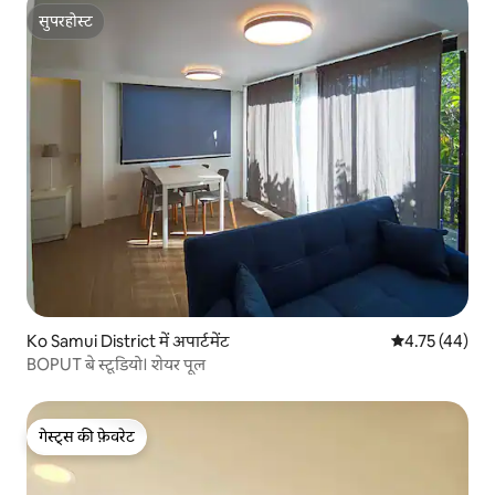
सुपरहोस्ट
सुपरहोस्ट
Ko Samui District में अपार्टमेंट
औसत रेटिंग 5 में 
4.75 (44)
BOPUT बे स्टूडियो। शेयर पूल
गेस्ट्स की फ़ेवरेट
गेस्ट्स की फ़ेवरेट