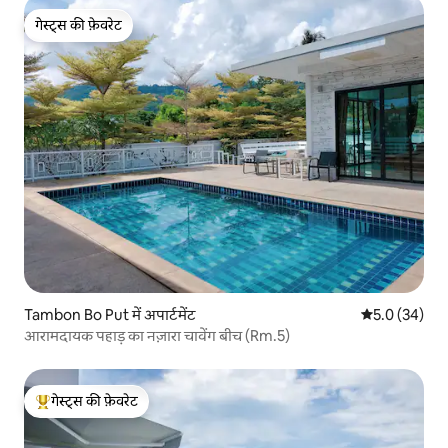
गेस्ट्स की फ़ेवरेट
गेस्ट्स की फ़ेवरेट
Tambon Bo Put में अपार्टमेंट
औसत रेटिंग 5 में
5.0 (34)
आरामदायक पहाड़ का नज़ारा चावेंग बीच (Rm.5)
गेस्ट्स की फ़ेवरेट
गेस्ट्स का टॉप फ़ेवरेट