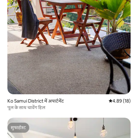
Ko Samui District में अपार्टमेंट
औसत रेटिंग 5 में 
4.89 (18)
पूल के साथ चावेंग हिल
सुपरहोस्ट
सुपरहोस्ट