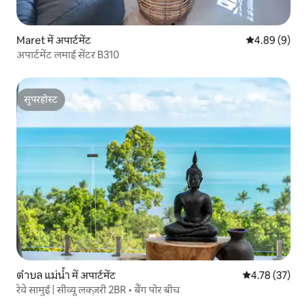
Maret में अपार्टमेंट
औसत रेटिंग 5 में
4.89 (9)
अपार्टमेंट लमाई सेंटर B310
सुपरहोस्ट
सुपरहोस्ट
ตำบล แม่น้ำ में अपार्टमेंट
औसत रेटिंग 5 में 
4.78 (37)
रेवे सामुई | सीव्यू लक्ज़री 2BR • बैंग पोर बीच