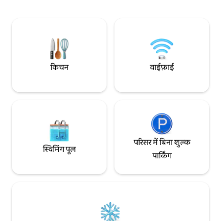
एक संपूर्ण अनुभव है। Land of the Free के
परिवारों के लिए बिल्कु
मेहमान होने के नाते, आपको अपने पूरे ठहरने के
और सूर्यास्त के जादू की तलाश म
दौरान हमारे स्थानीय नेटवर्क, सुझावों और सहायता
शुल्क 7 THB प्रति यूनि
तक पहुँच मिलेगी। कुछ चाहिए? बस पूछें—हम इसे
पूरा करने के लिए हर संभव कोशिश करेंगे।
किचन
वाईफ़ाई
परिसर में बिना शुल्क
स्विमिंग पूल
पार्किंग