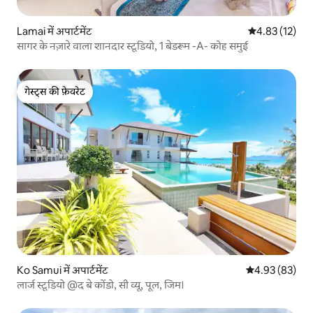
Lamai में अपार्टमेंट
औसत रेटिंग 5 में 
4.83 (12)
सागर के नज़ारे वाला शानदार स्टूडियो, 1 बेडरूम -A- कोह समुई
गेस्ट्स की फ़ेवरेट
गेस्ट्स की फ़ेवरेट
Ko Samui में अपार्टमेंट
औसत रेटिंग 5 में 
4.93 (83)
लार्ज स्टूडियो @द बे कोंडो, सी व्यू, पूल, जिम।