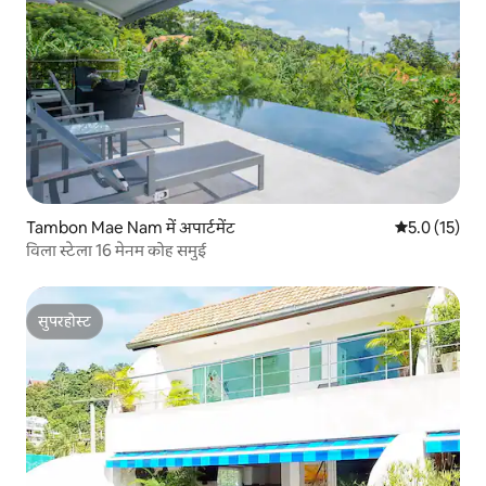
Tambon Mae Nam में अपार्टमेंट
औसत रेटिंग 5 मे
5.0 (15)
विला स्टेला 16 मेनम कोह समुई
सुपरहोस्ट
सुपरहोस्ट