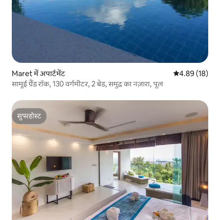
Maret में अपार्टमेंट
औसत रेटिंग 5 में 
4.89 (18)
सामूई ग्रैंड रॉक, 130 वर्गमीटर, 2 बेड, समुद्र का नज़ारा, पूल
सुपरहोस्ट
सुपरहोस्ट