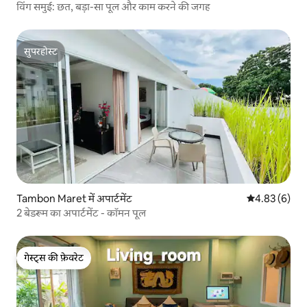
विंग समुई: छत, बड़ा-सा पूल और काम करने की जगह
सुपरहोस्ट
सुपरहोस्ट
Tambon Maret में अपार्टमेंट
औसत रेटिंग 5 में
4.83 (6)
2 बेडरूम का अपार्टमेंट - कॉमन पूल
गेस्ट्स की फ़ेवरेट
गेस्ट्स की फ़ेवरेट