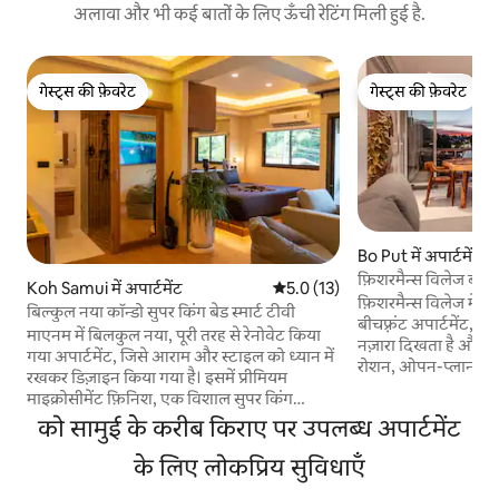
अलावा और भी कई बातों के लिए ऊँची रेटिंग मिली हुई है.
गेस्ट्स की फ़ेवरेट
गेस्ट्स की फ़ेवरेट
गेस्ट्स की फ़ेवरेट
गेस्ट्स की फ़ेवरेट
Bo Put में अपार्टमेंट
फ़िशरमैन्स विलेज बीचफ़्
Koh Samui में अपार्टमेंट
औसत रेटिंग 5 में से 5.0, 13 समीक्षाएँ
5.0 (13)
फ़िशरमैन्स विलेज में 
बिल्कुल नया कॉन्डो सुपर किंग बेड स्मार्ट टीवी
बीचफ़्रंट अपार्टमेंट, ज
माएनम में बिलकुल नया, पूरी तरह से रेनोवेट किया
नज़ारा दिखता है और ए
गया अपार्टमेंट, जिसे आराम और स्टाइल को ध्यान में
रोशन, ओपन-प्लान लिविं
रखकर डिज़ाइन किया गया है। इसमें प्रीमियम
सीलिंग तक की ऊँचाई वा
माइक्रोसीमेंट फ़िनिश, एक विशाल सुपर किंग
आकर्षक किचन और बेहत
(एम्परर-साइज़) बेड, तेज़ वाईफ़ाई और घर पर आराम
को सामुई के करीब किराए पर उपलब्ध अपार्टमेंट
फ़िनिशिंग। एन-सुईट बाथ
से वक्त बिताने के लिए एक स्मार्ट टीवी है। यह एक
टीवी और पूर्ण एयर-कंड
शांत इलाके में स्थित है, लेकिन फिर भी हर चीज़ के
के लिए लोकप्रिय सुविधाएँ
रेतीले समुद्र तट, कैफ़
करीब है, यह बस एक ठहरने की जगह नहीं है—यह
बुटीक बस कुछ ही कदम 