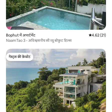
Bophut में अपार्टमेंट
औसत रेटिंग 5 में 
4.62 (21)
NaamTao 3 - अविश्वसनीय सी व्यू बोफ़ुट हिल्स
गेस्ट्स की फ़ेवरेट
गेस्ट्स की फ़ेवरेट