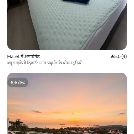
Maret में अपार्टमेंट
औसत रेटिंग 5 म
5.0 (4)
ब्लू प्राइवेसी रिज़ॉर्ट: शांत प्रकृति के बीच स्टूडियो
सुपरहोस्ट
सुपरहोस्ट