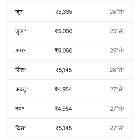
जून
₹5,335
26°से॰
जुल॰
₹5,050
25°से॰
अग॰
₹5,050
25°से॰
सित॰
₹5,145
26°से॰
अक्टू॰
₹4,954
27°से॰
नव॰
₹4,954
27°से॰
दिस॰
₹5,145
27°से॰