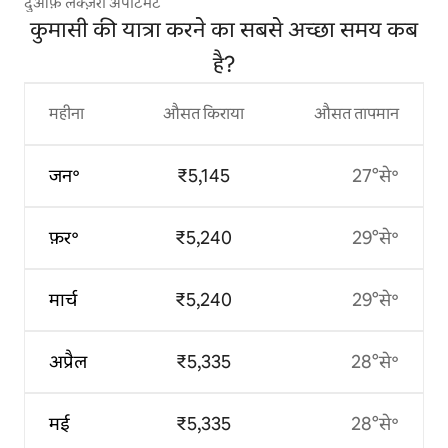
दुआफ़ लक्ज़री अपार्टमेंट
कुमासी की यात्रा करने का सबसे अच्छा समय कब
है?
महीना
औसत किराया
औसत तापमान
जन॰
₹5,145
27°से॰
फ़र॰
₹5,240
29°से॰
मार्च
₹5,240
29°से॰
अप्रैल
₹5,335
28°से॰
मई
₹5,335
28°से॰