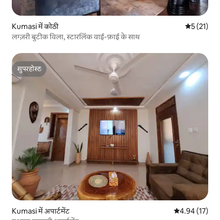
Kumasi में कोठी
औसत रेटिंग 5 
5 (21)
लग्ज़री बुटीक विला, स्टारलिंक वाई-फ़ाई के साथ
सुपरहोस्ट
सुपरहोस्ट
Kumasi में अपार्टमेंट
औसत रेटिंग 5 में 
4.94 (17)