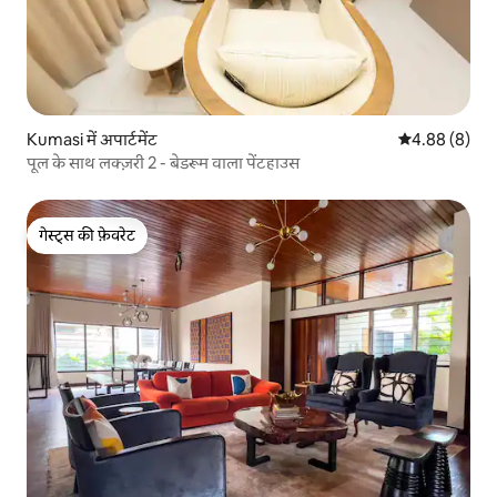
Kumasi में अपार्टमेंट
औसत रेटिंग 5 में
4.88 (8)
पूल के साथ लक्ज़री 2 - बेडरूम वाला पेंटहाउस
गेस्ट्स की फ़ेवरेट
गेस्ट्स की फ़ेवरेट