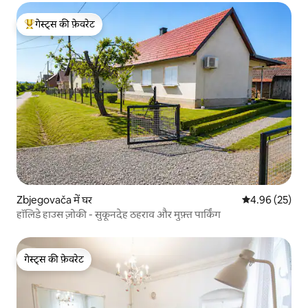
गेस्ट्स की फ़ेवरेट
गेस्ट्स का टॉप फ़ेवरेट
Zbjegovača में घर
औसत रेटिंग 5 में 
4.96 (25)
हॉलिडे हाउस ज़ोकी - सुकूनदेह ठहराव और मुफ़्त पार्किंग
गेस्ट्स की फ़ेवरेट
गेस्ट्स की फ़ेवरेट