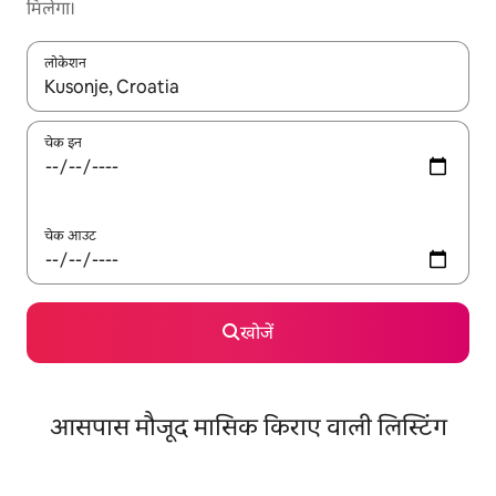
मिलेगा।
लोकेशन
नतीजों के उपलब्ध होने पर, अप और डाउन 'ऐरो की' का इस्तेमाल करके नेविगेट करें
चेक इन
चेक आउट
खोजें
आसपास मौजूद मासिक किराए वाली लिस्टिंग