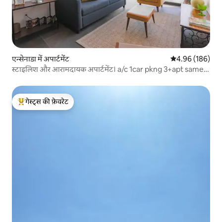
एन्सेनाडा में अपार्टमेंट
औसत रेटिंग 5 में स
4.96 (186)
स्टाइलिश और आरामदायक अपार्टमेंट। a/c 1car pkng 3+apt same
place
गेस्ट्स की फ़ेवरेट
गेस्ट्स का टॉप फ़ेवरेट