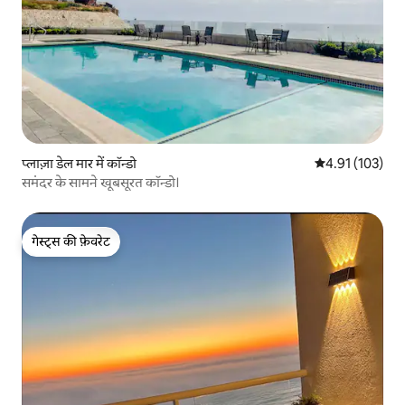
प्लाज़ा डेल मार में कॉन्डो
औसत रेटिंग 5 में स
4.91 (103)
समंदर के सामने खूबसूरत कॉन्डो।
गेस्ट्स की फ़ेवरेट
गेस्ट्स की फ़ेवरेट