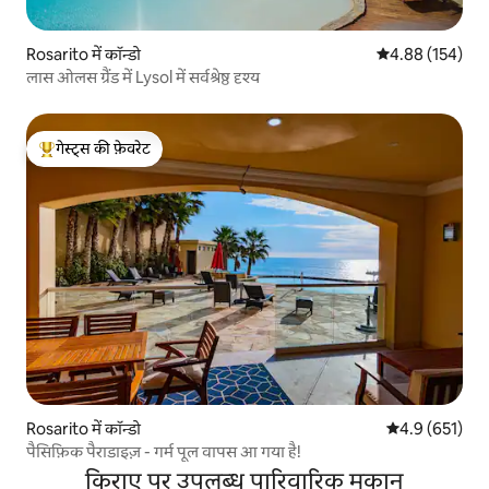
Rosarito में कॉन्डो
औसत रेटिंग 5 में स
4.88 (154)
लास ओलस ग्रैंड में Lysol में सर्वश्रेष्ठ दृश्य
गेस्ट्स की फ़ेवरेट
गेस्ट्स का टॉप फ़ेवरेट
Rosarito में कॉन्डो
औसत रेटिंग 5 में 
4.9 (651)
पैसिफ़िक पैराडाइज़ - गर्म पूल वापस आ गया है!
किराए पर उपलब्ध पारिवारिक मकान