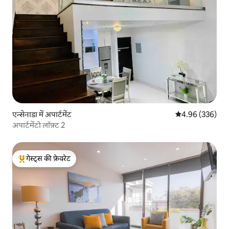
एन्सेनाडा में अपार्टमेंट
औसत रेटिंग 5 में स
4.96 (336)
अपार्टमेंटो लॉफ़्ट 2
गेस्ट्स की फ़ेवरेट
गेस्ट्स का टॉप फ़ेवरेट