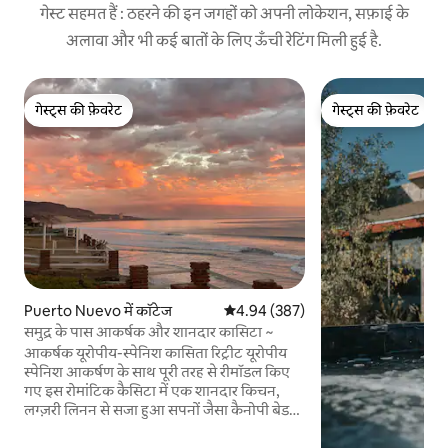
गेस्ट सहमत हैं : ठहरने की इन जगहों को अपनी लोकेशन, सफ़ाई के
अलावा और भी कई बातों के लिए ऊँची रेटिंग मिली हुई है.
गेस्ट्स की फ़ेवरेट
गेस्ट्स की फ़ेवरेट
गेस्ट्स की फ़ेवरेट
गेस्ट्स की फ़ेवरेट
Puerto Nuevo में कॉटेज
औसत रेटिंग 5 में से 4.94, 387 समीक्षाएँ
4.94 (387)
समुद्र के पास आकर्षक और शानदार कासिटा ~
आकर्षक यूरोपीय-स्पेनिश कासिता रिट्रीट यूरोपीय
स्पेनिश आकर्षण के साथ पूरी तरह से रीमॉडल किए
गए इस रोमांटिक कैसिटा में एक शानदार किचन,
लग्ज़री लिनन से सजा हुआ सपनों जैसा कैनोपी बेड
और लकड़ी से जलने वाली एक आरामदायक
फ़ायरप्लेस है। बगीचे वाले आँगन में बुलबुले उड़ाने