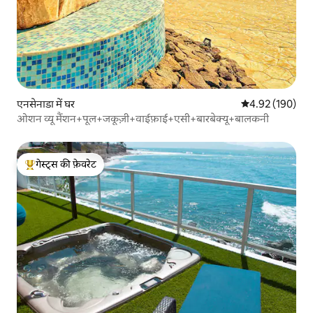
एनसेनाडा में घर
औसत रेटिंग 5 में स
4.92 (190)
ओशन व्यू मैंशन+पूल+जकूज़ी+वाईफ़ाई+एसी+बारबेक्यू+बालकनी
गेस्ट्स की फ़ेवरेट
गेस्ट्स का टॉप फ़ेवरेट