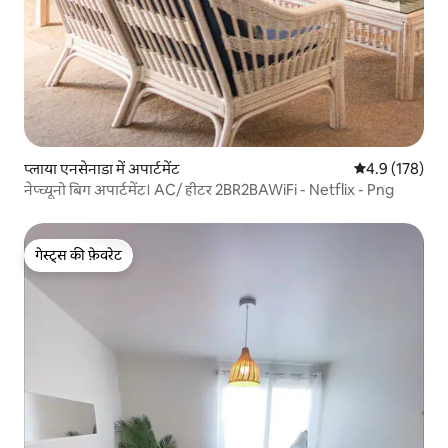
प्लाया एनसेनाडा में अपार्टमेंट
औसत रेटिंग 5 में 
4.9 (178)
नेप्च्यूनो बिग अपार्टमेंट। AC/ हीटर 2BR2BAWiFi - Netflix - Png
गेस्ट्स की फ़ेवरेट
गेस्ट्स की फ़ेवरेट