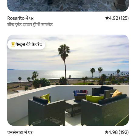
Rosarito में घर
औसत रेटिंग 5 में स
4.92 (125)
बीच फ़्रंट हाउस ड्रीमी सनसेट
गेस्ट्स की फ़ेवरेट
गेस्ट्स का टॉप फ़ेवरेट
एनसेनाडा में घर
औसत रेटिंग 5 में स
4.98 (192)