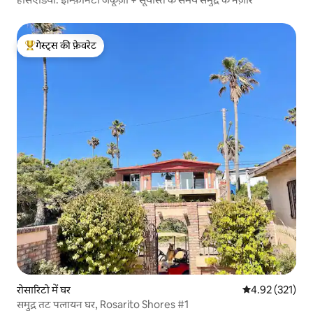
गेस्ट्स की फ़ेवरेट
गेस्ट्स का टॉप फ़ेवरेट
रोसारिटो में घर
औसत रेटिंग 5 में स
4.92 (321)
समुद्र तट पलायन घर, Rosarito Shores #1