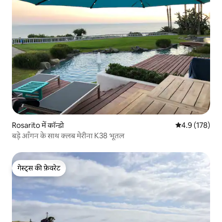
Rosarito में कॉन्डो
औसत रेटिंग 5 में 
4.9 (178)
बड़े आँगन के साथ क्लब मेरीना K38 भूतल
गेस्ट्स की फ़ेवरेट
गेस्ट्स की फ़ेवरेट