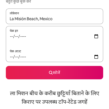
बहुत कुछ बुक करें
लोकेशन
नतीजों के उपलब्ध होने पर, अप और डाउन 'ऐरो की' का इस्तेमाल करके नेविगेट करें
चेक इन
चेक आउट
खोजें
ला मिशन बीच के करीब छुट्टियाँ बिताने के लिए
किराए पर उपलब्ध टॉप-रेटेड जगहें