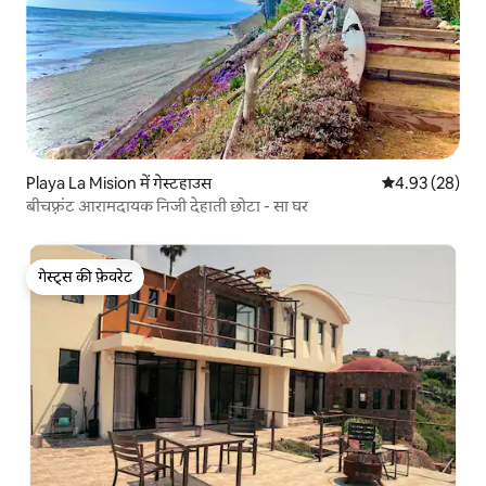
Playa La Mision में गेस्टहाउस
औसत रेटिंग 5 में 
4.93 (28)
बीचफ़्रंट आरामदायक निजी देहाती छोटा - सा घर
गेस्ट्स की फ़ेवरेट
गेस्ट्स की फ़ेवरेट