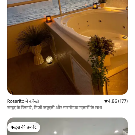
Rosarito में कॉन्डो
औसत रेटिंग 5 में स
4.86 (177)
समुद्र के किनारे, निजी जकूज़ी और मनमोहक नज़ारों के साथ
गेस्ट्स की फ़ेवरेट
गेस्ट्स की फ़ेवरेट