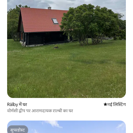
Rälby में घर
ठहरने की नई जग
नई लिस्टिंग
वोर्मसी द्वीप पर आरामदायक राल्बी का घर
सुपरहोस्ट