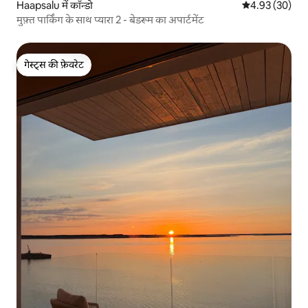
Haapsalu में कॉन्डो
औसत रेटिंग 5 में 
4.93 (30)
मुफ़्त पार्किंग के साथ प्यारा 2 - बेडरूम का अपार्टमेंट
गेस्ट्स की फ़ेवरेट
गेस्ट्स की फ़ेवरेट