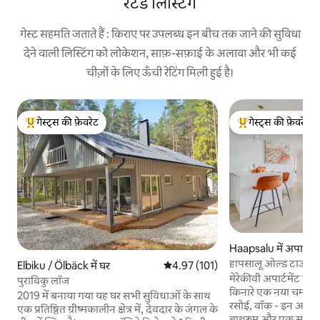
रेटेड लिस्टिंग
गेस्ट सहमति जताते हैं : किराए पर उपलब्ध इन बीच तक जाने की सुविधा
देने वाली लिस्टिंग को लोकेशन, साफ़-सफ़ाई के अलावा और भी कई
चीज़ों के लिए ऊँची रेटिंग मिली हुई है।
गेस्ट्स की फ़ेवरेट
गेस्ट्स की फ़ेवरेट
गेस्ट्स का टॉप फ़ेवरेट
गेस्ट्स का टॉप फ़ेवरेट
Haapsalu में अपार्टमें
हापसालू ओल्ड टाउन में
Elbiku / Ölbäck में घर
औसत रेटिंग 5 में से 4.97, 101 समीक्षाएँ
4.97 (101)
तटीय अपार्टमेंट
मेरेकीवी अपार्टमेंट पुरा
पुराविकु लॉज
किनारे एक नया चमकीला
2019 में बनाया गया यह घर सभी सुविधाओं के साथ
रसोई, वॉक - इन अलमार
एक प्रतिष्ठित ग्रीष्मकालीन क्षेत्र में, देवदार के जंगल के
बाथरूम और एक सॉना वा