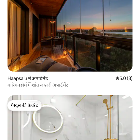
Haapsalu में अपार्टमेंट
औसत रेटिंग 5 म
5.0 (3)
मारिएनहॉर्म में शांत लग्ज़री अपार्टमेंट
गेस्ट्स की फ़ेवरेट
गेस्ट्स की फ़ेवरेट