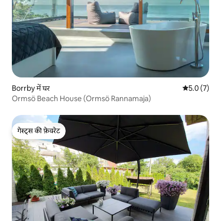
Borrby में घर
औसत रेटिंग 5 म
5.0 (7)
Ormsö Beach House (Ormsö Rannamaja)
गेस्ट्स की फ़ेवरेट
गेस्ट्स की फ़ेवरेट