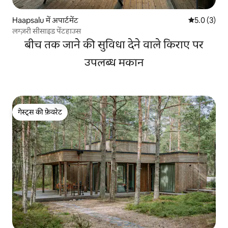
Haapsalu में अपार्टमेंट
औसत रेटिंग 5 म
5.0 (3)
लग्ज़री सीसाइड पेंटहाउस
बीच तक जाने की सुविधा देने वाले किराए पर
उपलब्ध मकान
गेस्ट्स की फ़ेवरेट
गेस्ट्स की फ़ेवरेट