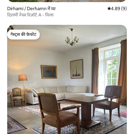
Dirhami / Derhamn में घर
औसत रेटिंग 5 में
4.89 (9)
दिरामी नेचर रिज़ॉर्ट A - विला
गेस्ट्स की फ़ेवरेट
गेस्ट्स की फ़ेवरेट