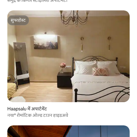
समुद्र के किनारे स्टाइलिश अपार्टमेंट।
सुपरहोस्ट
सुपरहोस्ट
Haapsalu में अपार्टमेंट
नया* रोमांटिक ओल्ड टाउन हाइडअवे