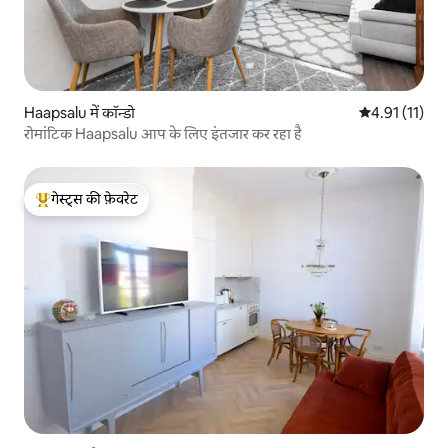
Haapsalu में कॉन्डो
औसत रेटिंग 5 में
4.91 (11)
रोमांटिक Haapsalu आप के लिए इंतजार कर रहा है
गेस्ट्स की फ़ेवरेट
गेस्ट्स का टॉप फ़ेवरेट