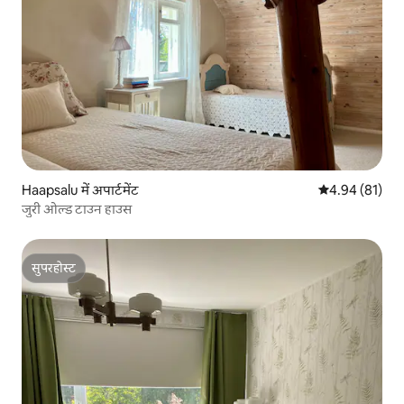
Haapsalu में अपार्टमेंट
औसत रेटिंग 5 में 
4.94 (81)
जुरी ओल्ड टाउन हाउस
सुपरहोस्ट
सुपरहोस्ट