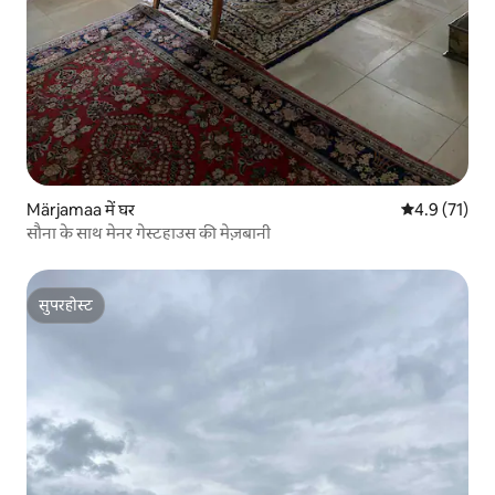
Märjamaa में घर
औसत रेटिंग 5 मे
4.9 (71)
सौना के साथ मेनर गेस्टहाउस की मेज़बानी
सुपरहोस्ट
सुपरहोस्ट