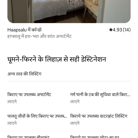
Haapsalu में कॉन्डो
औसत रेटिंग 5 में 
4.93 (14)
हाप्सालु में हरा-भरा और शांत अपार्टमेंट
घूमने-फिरने के लिहाज़ से सही डेस्टिनेशन
अन्य तरह की लिस्टिंग
किराए पर उपलब्ध अपार्टमेंट
गर्म पानी के टब की सुविधा वाले किराये पर उपलब्ध यर्ट टेंट
लाएने
लाएने
पालतू जीवों के लिए किराए पर उपलब्ध लिस्टिंग
किराये पर उपलब्ध वाटरफ़्रंट लिस्टिंग
लाएने
लाएने
किराए पर उपलब्ध बीचफ़्रंट
किराये पर उपलब्ध छोटा-सा घर