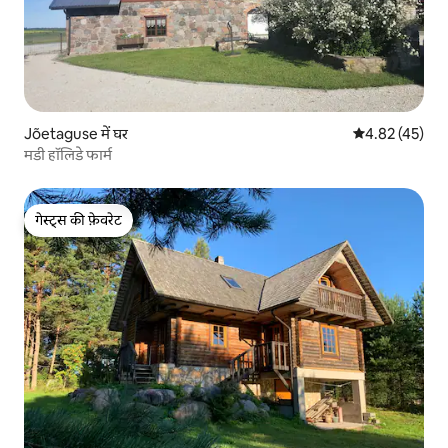
Jõetaguse में घर
औसत रेटिंग 5 में 
4.82 (45)
मडी हॉलिडे फार्म
गेस्ट्स की फ़ेवरेट
गेस्ट्स की फ़ेवरेट