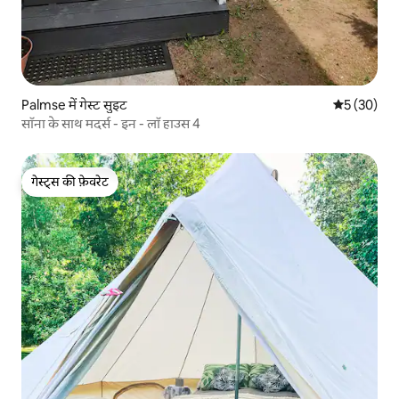
Palmse में गेस्ट सुइट
औसत रेटिंग 5 
5 (30)
सॉना के साथ मदर्स - इन - लॉ हाउस 4
गेस्ट्स की फ़ेवरेट
गेस्ट्स की फ़ेवरेट