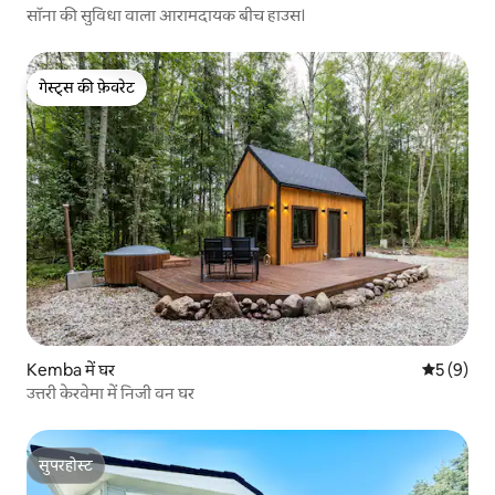
सॉना की सुविधा वाला आरामदायक बीच हाउस।
गेस्ट्स की फ़ेवरेट
गेस्ट्स की फ़ेवरेट
Kemba में घर
औसत रेटिंग 5
5 (9)
उत्तरी केरवेमा में निजी वन घर
सुपरहोस्ट
सुपरहोस्ट