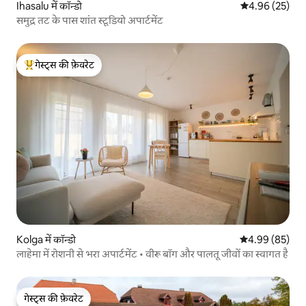
Ihasalu में कॉन्डो
औसत रेटिंग 5 में 
4.96 (25)
समुद्र तट के पास शांत स्टूडियो अपार्टमेंट
गेस्ट्स की फ़ेवरेट
गेस्ट्स का टॉप फ़ेवरेट
Kolga में कॉन्डो
औसत रेटिंग 5 में 
4.99 (85)
लाहेमा में रोशनी से भरा अपार्टमेंट • वीरू बॉग और पालतू जीवों का स्वागत है
गेस्ट्स की फ़ेवरेट