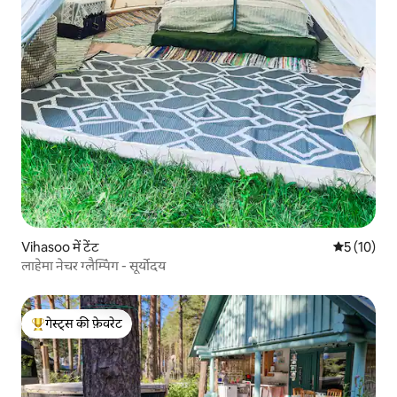
Vihasoo में टेंट
औसत रेटिंग 5 
5 (10)
लाहेमा नेचर ग्लैम्पिंग - सूर्योदय
गेस्ट्स की फ़ेवरेट
गेस्ट्स का टॉप फ़ेवरेट