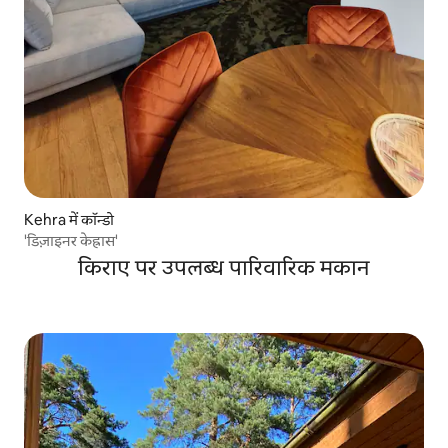
Kehra में कॉन्डो
'डिज़ाइनर केह्रास'
किराए पर उपलब्ध पारिवारिक मकान