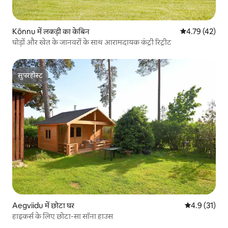
Kõnnu में लकड़ी का केबिन
औसत रेटिंग 5 में 
4.79 (42)
घोड़ों और खेत के जानवरों के साथ आरामदायक कंट्री रिट्रीट
सुपरहोस्ट
सुपरहोस्ट
Aegviidu में छोटा घर
औसत रेटिंग 5 मे
4.9 (31)
हाइकर्स के लिए छोटा-सा सॉना हाउस