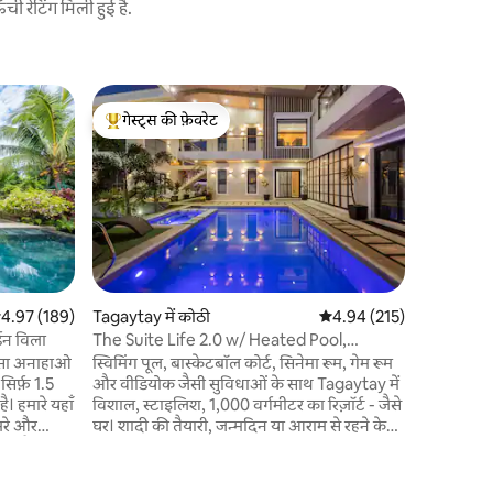
 रेटिंग मिली हुई है.
Mabini में
गेस्ट्स की फ़ेवरेट
गेस्ट्स की
आधुनिक निज
गेस्ट्स का टॉप फ़ेवरेट
गेस्ट्स की
शहर से दूर 
अनिलाओ नि
मौजूद हैं,
मशहूर डाइव स्पॉट
ठहरना नि
के कई सबसे 
एकेसिया और
कयाक और 4 स्नॉर
त रेटिंग 5 में से 4.97, 189 समीक्षाएँ
4.97 (189)
Tagaytay में कोठी
औसत रेटिंग 5 में से 4.94, 21
4.94 (215)
स्मार्ट टीवी
डन विला
The Suite Life 2.0 w/ Heated Pool,
वाईफ़ाई स्
Cinema & Court
ासा अनाहाओ
स्विमिंग पूल, बास्केटबॉल कोर्ट, सिनेमा रूम, गेम रूम
प्रबंधित कर
िर्फ़ 1.5
और वीडियोक जैसी सुविधाओं के साथ Tagaytay में
विवरण पढ़ें!
ै। हमारे यहाँ
विशाल, स्टाइलिश, 1,000 वर्गमीटर का रिज़ॉर्ट - जैसे
-भरे और
घर। शादी की तैयारी, जन्मदिन या आराम से रहने के
ं। पूरे
लिए आदर्श। अपने ठहरने के दौरान अपने समूह के
में सिर्फ़
लिए एक खास क्लबहाउस जैसी जगह की तस्वीर। 8
-10 कारों के लिए पार्किंग, बड़े समूहों के लिए बिल्कुल