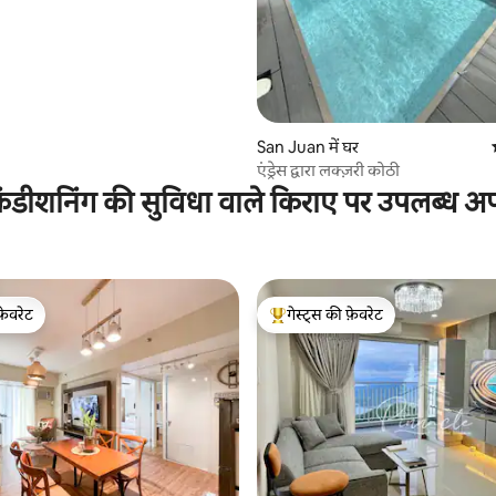
San Juan में घर
एंड्रेस द्वारा लक्ज़री कोठी
ंडीशनिंग की सुविधा वाले किराए पर उपलब्ध अपार
फ़ेवरेट
गेस्ट्स की फ़ेवरेट
फ़ेवरेट
गेस्ट्स का टॉप फ़ेवरेट