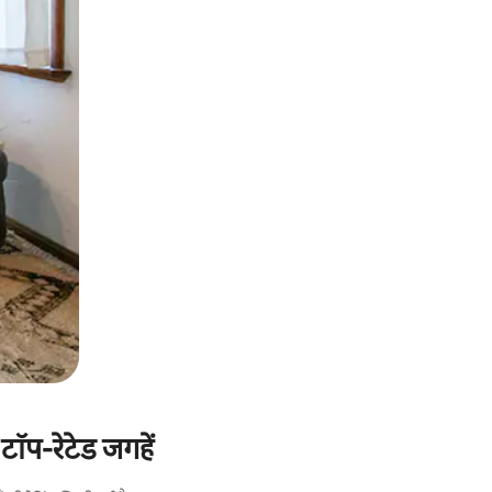
टॉप-रेटेड जगहें