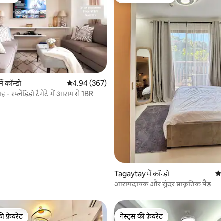
फ़ेवरेट
गेस्ट्स का टॉप फ़ेवरेट
ं कॉन्डो
औसत रेटिंग 5 में से 4.94, 367 समीक्षाएँ
4.94 (367)
 - स्प्लेंडिडो टैगेटे में आराम से 1BR
 समीक्षाएँ
Tagaytay में कॉन्डो
औस
आरामदायक और सुंदर प्राकृतिक पैड
की फ़ेवरेट
गेस्ट्स की फ़ेवरेट