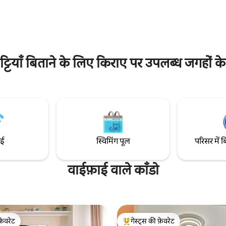
करने, खाने - पीने या लुभावने नज़ारों में
25 मेहमानों के लिए है, जबकि अधिकतम
हाज़ से बिल्कुल सही है। मध्य - शताब्दी
मेहमानों की है (अतिरिक्त शुल्क लागू)। सुविधाएँ:
और समकालीन सौंदर्य के साथ डिज़ाइन
बास्केटबॉल कोर्ट (जिसे पिकलबॉल के 
ह आरामदायक हेवन वास्तव में तरोताज़ा
सकता है!), कराओके, डाइनिंग हॉल, बिलिय
जगह के लिए शैली, आराम और प्रकृति को
पोंग, किचन और प्लेग्राउंड वगैरह।
्टियाँ बिताने के लिए किराए पर उपलब्ध जगहों के
ाई
स्विमिंग पूल
परिसर में ब
वाईफ़ाई वाले काँडो
फ़ेवरेट
गेस्ट्स की फ़ेवरेट