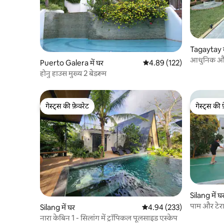
Tagaytay म
आधुनिक औद्
Puerto Galera में घर
औसत रेटिंग 5 में से 4.89, 122
4.89 (122)
होनु हाउस मुख्य 2 बेडरूम
गेस्ट्स की फ़ेवरेट
गेस्ट्स की 
गेस्ट्स की फ़ेवरेट
गेस्ट्स की 
Silang में घ
पाम और टेरा
Silang में घर
औसत रेटिंग 5 में से 4.94, 233
4.94 (233)
नारा केबिन 1 - सिलांग में ट्रॉपिकल पूलसाइड एस्केप