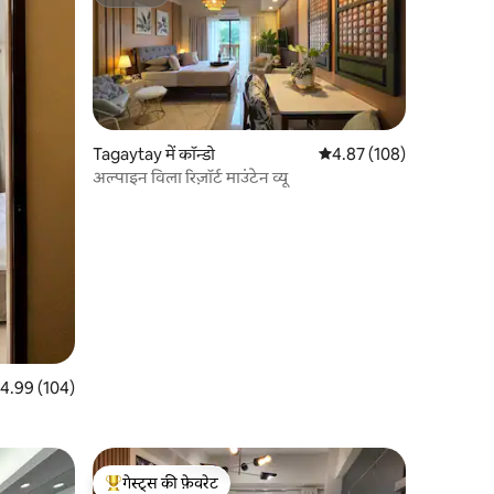
सुपरहोस्ट
Tagaytay में कॉन्डो
औसत रेटिंग 5 में से 4.87, 10
4.87 (108)
अल्पाइन विला रिज़ॉर्ट माउंटेन व्यू
त रेटिंग 5 में से 4.99, 104 समीक्षाएँ
4.99 (104)
गेस्ट्स की फ़ेवरेट