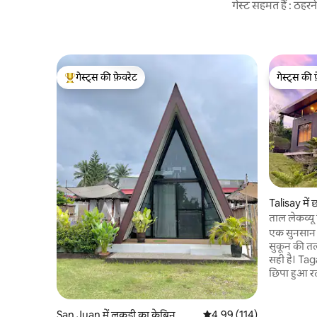
गेस्ट सहमत हैं : ठह
गेस्ट्स की फ़ेवरेट
गेस्ट्स की 
गेस्ट्स का टॉप फ़ेवरेट
गेस्ट्स की 
Talisay में 
ताल लेकव्यू 
एक सुनसान ल
सुकून की तल
सही है। Tag
छिपा हुआ रत
शांतिपूर्ण प
ज़्यादावर्गम
घर में एक 
San Juan में लकड़ी का केबिन
औसत रेटिंग 5 में से 4.99, 114
4.99 (114)