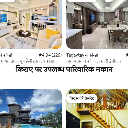
टॉप फ़ेवरेट
गेस्ट्स की फ़ेवरेट
 समीक्षाएँ
ं कॉन्डो
औसत रेटिंग 5 में से 4.94, 226 समीक्षाएँ
4.94 (226)
Tagaytay में कॉन्डो
औ
टैगायते ताल व्यू - हैली द्वारा ला कासा
तागायताय में कोज़ी लक्ज़री 2बीआर
किराए पर उपलब्ध पारिवारिक मकान
गेस्ट्स की फ़ेवरेट
गेस्ट्स की फ़ेवरेट