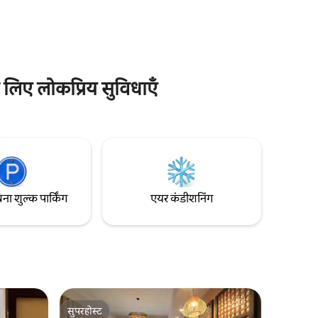
 क्षमता 40
सही। हमारे ऑन-साइट स्टाफ़ के सदस्य आपकी मदद
के लिए तैयार हैं, इसके लिए कोई अतिरिक्त शुल्क
लिए बदला जा
नहीं लिया जाएगा। संपत्ति पूरी तरह से गेट पर है, एक
र्ड्स, पिंग
निजी परिधि बाड़ से घिरा हुआ है, जिसमें बाहरी हिस्से में
सीसीटीवी कैमरे लगे हुए हैं।
 लिए लोकप्रिय सुविधाएँ
िना शुल्क पार्किंग
एयर कंडीशनिंग
सुपरहोस्ट