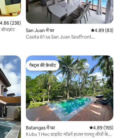
त रेटिंग 5 में से 4.86, 238 समीक्षाएँ
4.86 (238)
 बीचफ़्रंट
San Juan में घर
औसत रेटिंग 5 में से 4.89, 8
4.89 (83)
Casita 61 sa San Juan Seaffront
Residences
गेस्ट्स की फ़ेवरेट
गेस्ट्स की फ़ेवरेट
Batangas में घर
औसत रेटिंग 5 में से 4.89, 15
4.89 (155)
Kubu 1 Hec प्राइवेट मॉडर्न हाउस पालतू जीवों के