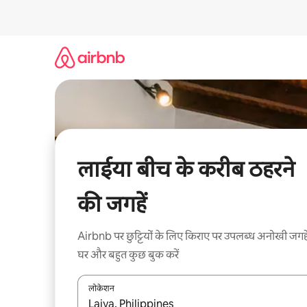
इसे
छोड़कर
सीधा
कॉन्टेंट
पर
जाएँ
लाईया बीच के करीब ठहरने
की जगहें
Airbnb पर छुट्टियों के लिए किराए पर उपलब्ध अनोखी जगहे
घर और बहुत कुछ बुक करें
लोकेशन
नतीजों के उपलब्ध होने पर, अप और डाउन 'ऐरो की' का इस्तेमाल 