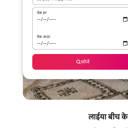
चेक इन
चेक आउट
खोजें
लाईया बीच के क