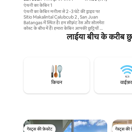
है, जो आराम 
एंथनी का केबिन 1
भिगोने के लि
एंथनी का केबिन मनीला से 2 -3 घंटे की ड्राइव पर
के आधुनिक 
Sitio Makalintal Calubcub 2 , San Juan
किया गया, य
Batangas में स्थित है। हम सीफ़्रंट रेस और सोलमेरा
करने वाली 
कोस्ट के बीच में हैं। हमारा केबिन आपकी छुट्टियों की
मिलाता है।
छुट्टियों की जगहों के लिए बिल्कुल सही है, जहाँ आप
लाईया बीच के करीब छुट
आराम कर सकते हैं, आराम कर सकते हैं और अपने
परिवार और दोस्तों के साथ क्वालिटी टाइम बिता सकते
हैं। आप केबिन में डिपिंग पूल का आनंद लेंगे और
समुद्र तट पर जाने के लिए 2 मिनट की पैदल दूरी पर
समुद्र तट का उपयोग कर सकते हैं। केबिन का अपना
CR टॉयलेट और शॉवर है। कृपया अपने खुद के
तौलिए और टॉयलेटरीज़ साथ लाएँ। और केबिन के
पीछे एक छोटा - सा किचन है।
किचन
वाईफ़
गेस्ट्स की फ़ेवरेट
गेस्ट्स की 