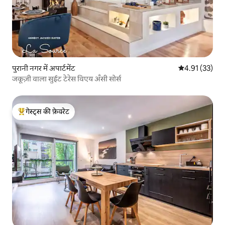
पुरानी नगर में अपार्टमेंट
औसत रेटिंग 5 में 
4.91 (33)
जकूज़ी वाला सुईट टेरेस विएय अँसी सोर्स
गेस्ट्स की फ़ेवरेट
गेस्ट्स का टॉप फ़ेवरेट