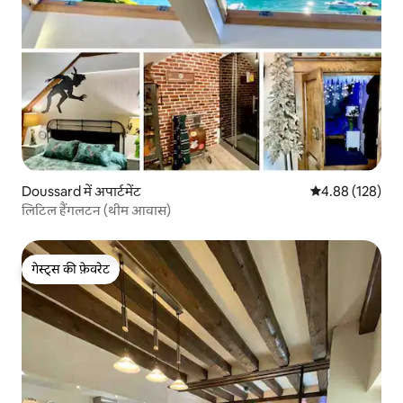
Doussard में अपार्टमेंट
औसत रेटिंग 5 में स
4.88 (128)
लिटिल हैंगलटन (थीम आवास)
गेस्ट्स की फ़ेवरेट
गेस्ट्स की फ़ेवरेट