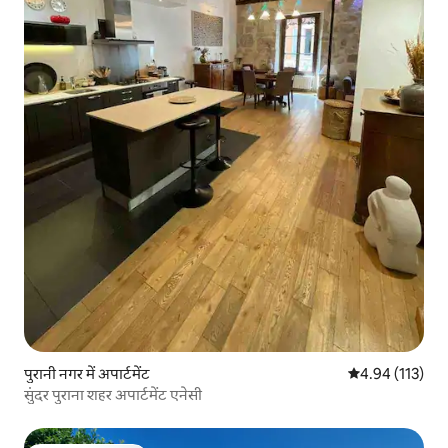
पुरानी नगर में अपार्टमेंट
औसत रेटिंग 5 में स
4.94 (113)
सुंदर पुराना शहर अपार्टमेंट एनेसी