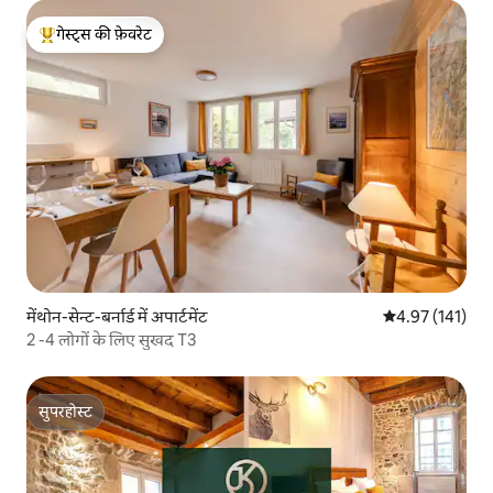
गेस्ट्स की फ़ेवरेट
गेस्ट्स का टॉप फ़ेवरेट
मेंथोन-सेन्ट-बर्नार्ड में अपार्टमेंट
औसत रेटिंग 5 में स
4.97 (141)
2 -4 लोगों के लिए सुखद T3
सुपरहोस्ट
सुपरहोस्ट