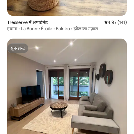
Tresserve में अपार्टमेंट
औसत रेटिंग 5 में स
4.97 (141)
हवाना • La Bonne Étoile • Balnéo • झील का नज़ारा
सुपरहोस्ट
सुपरहोस्ट