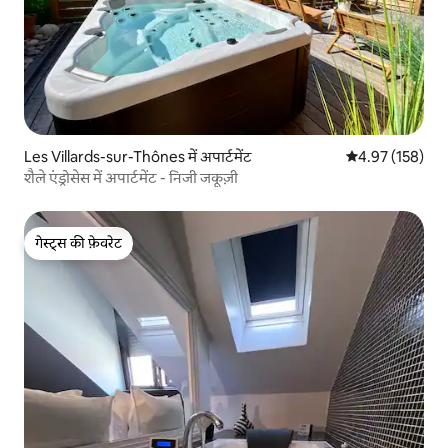
Les Villards-sur-Thônes में अपार्टमेंट
औसत रेटिंग 5 में स
4.97 (158)
शैले एंड्रोसेस में अपार्टमेंट - निजी जकूज़ी
गेस्ट्स की फ़ेवरेट
गेस्ट्स की फ़ेवरेट