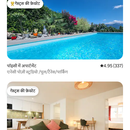
गेस्ट्स की फ़ेवरेट
गेस्ट्स का टॉप फ़ेवरेट
पॉइसी में अपार्टमेंट
औसत रेटिंग 5 में स
4.95 (337)
एनेसी पोज़ी स्टूडियो /पूल/टैरेस/पार्किंग
गेस्ट्स की फ़ेवरेट
गेस्ट्स की फ़ेवरेट