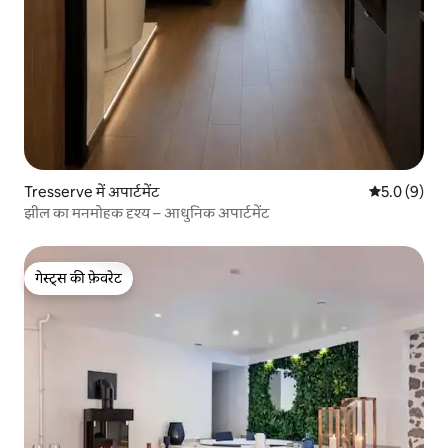
Tresserve में अपार्टमेंट
औसत रेटिंग 5 म
5.0 (9)
झील का मनमोहक दृश्य – आधुनिक अपार्टमेंट
गेस्ट्स की फ़ेवरेट
गेस्ट्स की फ़ेवरेट