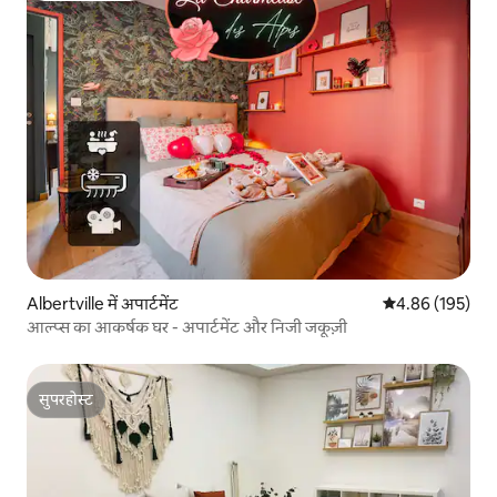
Albertville में अपार्टमेंट
औसत रेटिंग 5 में स
4.86 (195)
आल्प्स का आकर्षक घर - अपार्टमेंट और निजी जकूज़ी
सुपरहोस्ट
सुपरहोस्ट