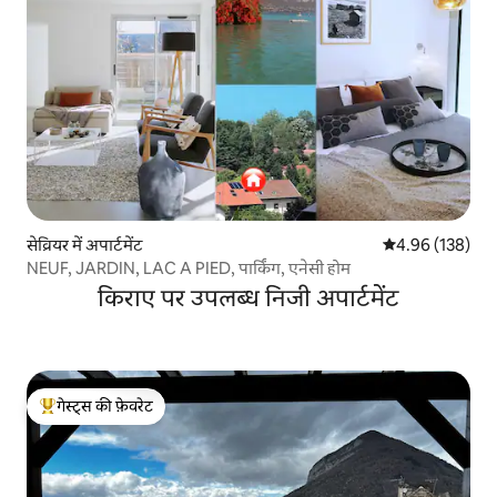
सेव्रियर में अपार्टमेंट
औसत रेटिंग 5 में स
4.96 (138)
NEUF, JARDIN, LAC A PIED, पार्किंग, एनेसी होम
किराए पर उपलब्ध निजी अपार्टमेंट
गेस्ट्स की फ़ेवरेट
गेस्ट्स का टॉप फ़ेवरेट