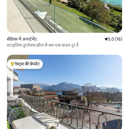
सेव्रियर में अपार्टमेंट
औसत रेटिंग 5 मे
5.0 (16)
स्टाइलिश डुप्लेक्स झील से बस एक कदम दूर है
गेस्ट्स की फ़ेवरेट
गेस्ट्स का टॉप फ़ेवरेट