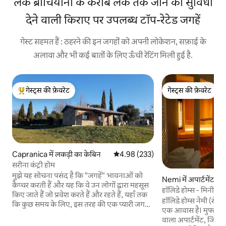
लेक ब्राचियानो के करीब लेक तक जाने की सुविधा
देने वाली किराए पर उपलब्ध टॉप-रेटेड जगहें
गेस्ट सहमत हैं : ठहरने की इन जगहों को अपनी लोकेशन, सफ़ाई के
अलावा और भी कई बातों के लिए ऊँची रेटिंग मिली हुई है.
गेस्ट्स की फ़ेवरेट
गेस्ट्स की फ़ेवरेट
गेस्ट्स का टॉप फ़ेवरेट
गेस्ट्स की फ़ेवरेट
Capranica में लकड़ी का केबिन
औसत रेटिंग 5 में से 4.98, 233 समीक्षाएँ
4.98 (233)
सरीना कंट्री होम
मुझे यह सोचना पसंद है कि "जगहें" भावनाओं को
Nemi में अपार्टमेंट
कैप्चर करती हैं और यह कि वे उन लोगों द्वारा महसूस
हॉलिडे होम्स - मिनी स्
किए जाते हैं जो प्रवेश करते हैं और रहते हैं, यहाँ तक
हॉलिडे होम्स नेमी (रोम स
कि कुछ समय के लिए, इस तरह की एक प्यारी जगह
एक आवास है। मुफ्त व
और अनुसंधान और ध्यान का परिणाम। सरीना कॉट्री
वाला अपार्टमेंट, जिसमें 
होम हरियाली में डूबी हुई है और एक असली खेत के