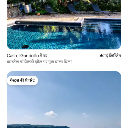
Castel Gandolfo में घर
ठहरने की नई जग
नई लिस्टिंग
कास्तेल गांडोल्फ़ो झील पर पूल वाला विला
गेस्ट्स की फ़ेवरेट
गेस्ट्स की फ़ेवरेट