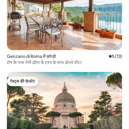
Genzano di Roma में कॉन्डो
औसत रेटिंग 5 
5 (13)
रोम के पास नेमी झील के दृश्य के साथ डोल्चे वीटा
गेस्ट्स की फ़ेवरेट
गेस्ट्स की फ़ेवरेट