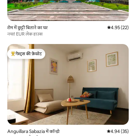
रोम में छुट्टी बिताने का घर
औसत रेटिंग 5 में 
4.95 (22)
नया! EUR लेक हाउस
गेस्ट्स की फ़ेवरेट
गेस्ट्स का टॉप फ़ेवरेट
Anguillara Sabazia में कॉन्डो
औसत रेटिंग 5 में 
4.94 (35)