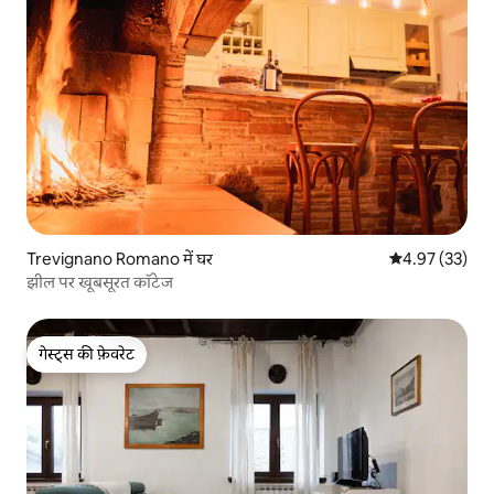
Trevignano Romano में घर
औसत रेटिंग 5 में 
4.97 (33)
झील पर खूबसूरत कॉटेज
गेस्ट्स की फ़ेवरेट
गेस्ट्स की फ़ेवरेट