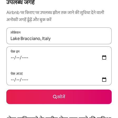
उपलब्ध जगहें
Airbnb पर किराए पर उपलब्ध झील तक जाने की सुविधा देने वाली
अनोखी जगहें ढूँढ़ें और बुक करें
लोकेशन
नतीजों के उपलब्ध होने पर, अप और डाउन 'ऐरो की' का इस्तेमाल करके नेविगेट करें
चेक इन
चेक आउट
खोजें