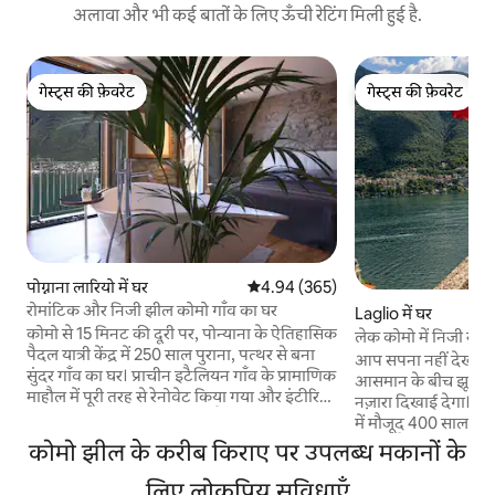
अलावा और भी कई बातों के लिए ऊँची रेटिंग मिली हुई है.
गेस्ट्स की फ़ेवरेट
गेस्ट्स की फ़ेवरेट
गेस्ट्स की फ़ेवरेट
गेस्ट्स की फ़ेवरेट
पोग्नाना लारियो में घर
औसत रेटिंग 5 में से 4.94, 365 समीक्षाएँ
4.94 (365)
रोमांटिक और निजी झील कोमो गाँव का घर
Laglio में घर
कोमो से 15 मिनट की दूरी पर, पोन्याना के ऐतिहासिक
लेक कोमो में निजी रूफ़ट
पैदल यात्री केंद्र में 250 साल पुराना, पत्थर से बना
आप सपना नहीं देख रहे
सुंदर गाँव का घर। प्राचीन इटैलियन गाँव के प्रामाणिक
आसमान के बीच झूलते 
माहौल में पूरी तरह से रेनोवेट किया गया और इंटीरियर
नज़ारा दिखाई देगा। 
को इस तरह डिज़ाइन किया गया है कि वहाँ बेहद
में मौजूद 400 साल पुर
आरामदायक और शानदार माहौल बना हुआ है। बहुत
प्रॉपर्टी है, जिसमें एक दु
कोमो झील के करीब किराए पर उपलब्ध मकानों के
निजी। निजी प्रवेश द्वार वाले पूरे घर (तहखानों को
मशहूर घर विला ओलियां
छोड़कर) का इस्तेमाल। दो लोगों के लिए बने
लिए लोकप्रिय सुविधाएँ
वेनिस शैली की रूफ़टॉप