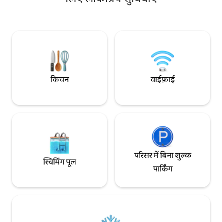
आकर्षक बाथटब सहित सभी कमरों से झील का
साथ डिज़ाइन का मेल,
शानदार नज़ारा। 2 छतें। फ़ायरप्लेस। दफ़्तर से दूर
रेस्टोरेंट से बस कुछ कद
बैठकर काम करने के लिए बढ़िया जगह। निजी गैराज
गर्मजोशी भरे आरामदे
3 मिनट की पैदल दूरी पर – शुल्क देकर इस्तेमाल
सुविधाओं के साथ। लेक क
किया जा सकता है।
यादगार ठहरने की तला
के लिए बिल्कुल सही।
किचन
वाईफ़ाई
परिसर में बिना शुल्क
स्विमिंग पूल
पार्किंग