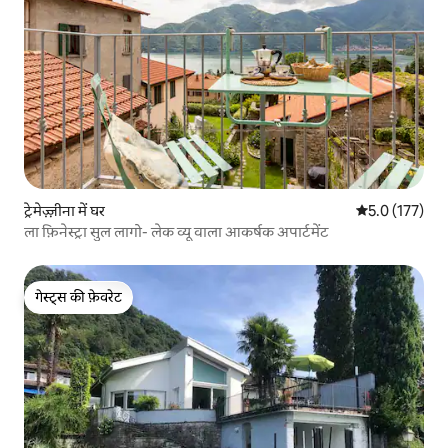
ट्रेमेज़्ज़ीना में घर
औसत रेटिंग 5 में 
5.0 (177)
ला फ़िनेस्ट्रा सुल लागो- लेक व्यू वाला आकर्षक अपार्टमेंट
गेस्ट्स की फ़ेवरेट
गेस्ट्स की फ़ेवरेट