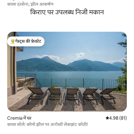
कासा दरसेना, झील आकर्षण
किराए पर उपलब्ध निजी मकान
गेस्ट्स की फ़ेवरेट
गेस्ट्स का टॉप फ़ेवरेट
Cremia में घर
औसत रेटिंग 5 में 
4.98 (81)
कासा सोले: कोमो झील पर अनोखी लेकफ़्रंट कोठी!