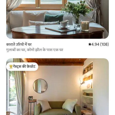
काराते उरियो में घर
औसत रेटिंग 5 में स
4.94 (108)
गुलाबों का घर, कोमो झील के पास एक घर
गेस्ट्स की फ़ेवरेट
गेस्ट्स का टॉप फ़ेवरेट