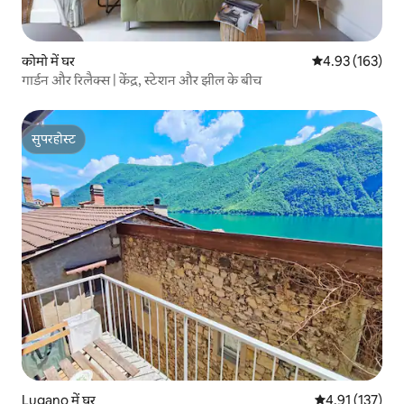
कोमो में घर
औसत रेटिंग 5 में स
4.93 (163)
गार्डन और रिलैक्स | केंद्र, स्टेशन और झील के बीच
सुपरहोस्ट
सुपरहोस्ट
Lugano में घर
औसत रेटिंग 5 में स
4.91 (137)