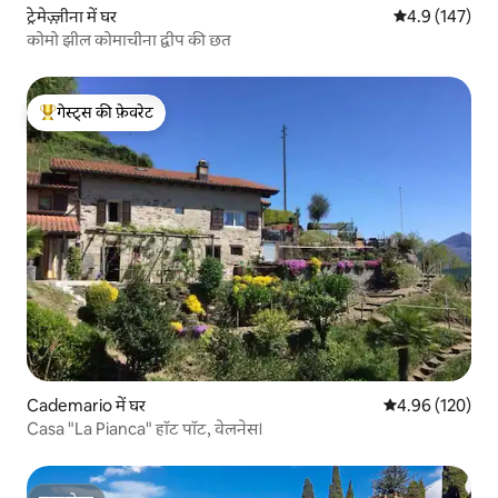
ट्रेमेज़्ज़ीना में घर
औसत रेटिंग 5 में 
4.9 (147)
कोमो झील कोमाचीना द्वीप की छत
गेस्ट्स की फ़ेवरेट
गेस्ट्स का टॉप फ़ेवरेट
Cademario में घर
औसत रेटिंग 5 में स
4.96 (120)
Casa "La Pianca" हॉट पॉट, वेलनेस।