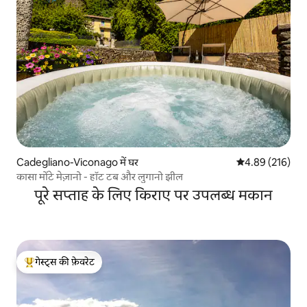
Cadegliano-Viconago में घर
औसत रेटिंग 5 में स
4.89 (216)
कासा मोंटे मेज़ानो - हॉट टब और लुगानो झील
पूरे सप्ताह के लिए किराए पर उपलब्ध मकान
गेस्ट्स की फ़ेवरेट
गेस्ट्स का टॉप फ़ेवरेट