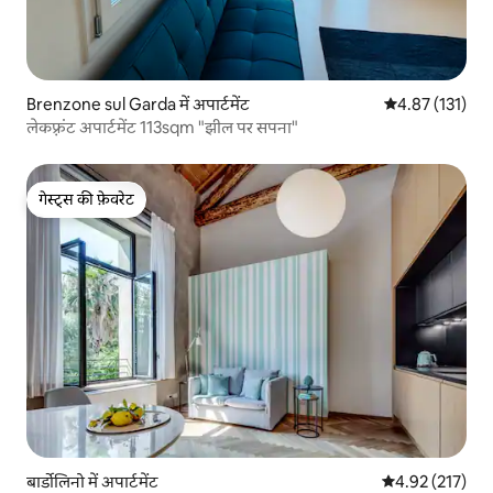
Brenzone sul Garda में अपार्टमेंट
औसत रेटिंग 5 में स
4.87 (131)
लेकफ़्रंट अपार्टमेंट 113sqm "झील पर सपना"
गेस्ट्स की फ़ेवरेट
गेस्ट्स की फ़ेवरेट
बार्डोलिनो में अपार्टमेंट
औसत रेटिंग 5 में स
4.92 (217)