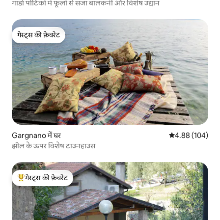
गार्डा पोर्टिको में फूलों से सजा बालकनी और विशेष उद्यान
गेस्ट्स की फ़ेवरेट
गेस्ट्स की फ़ेवरेट
Gargnano में घर
औसत रेटिंग 5 में स
4.88 (104)
झील के ऊपर विशेष टाउनहाउस
गेस्ट्स की फ़ेवरेट
गेस्ट्स का टॉप फ़ेवरेट