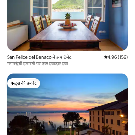
San Felice del Benaco में अपार्टमेंट
औसत रेटिंग 5 में स
4.96 (156)
गगनचुंबी इमारतों पर एक हवादार हवा
गेस्ट्स की फ़ेवरेट
गेस्ट्स की फ़ेवरेट