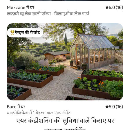
Mezzane में घर
औसत रेटिंग 5 मे
5.0 (16)
लक्ज़री व्यू लेक सालो एरिया - विलानुओवा लेक गार्डा
गेस्ट्स की फ़ेवरेट
गेस्ट्स का टॉप फ़ेवरेट
Bure में घर
औसत रेटिंग 5 मे
5.0 (16)
वाल्पोलिचेला में 1 बेडरूम वाला अपार्टमेंट
एयर कंडीशनिंग की सुविधा वाले किराए पर