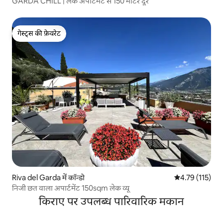
GARDA CHILL | लेक अपार्टमेंट से 150 मीटर दूर
गेस्ट्स की फ़ेवरेट
गेस्ट्स की फ़ेवरेट
Riva del Garda में कॉन्डो
औसत रेटिंग 5 में स
4.79 (115)
निजी छत वाला अपार्टमेंट 150sqm लेक व्यू
किराए पर उपलब्ध पारिवारिक मकान