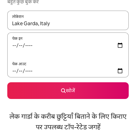
बहुत कुछ बुक करें
लोकेशन
नतीजों के उपलब्ध होने पर, अप और डाउन 'ऐरो की' का इस्तेमाल करके नेविगेट करें
चेक इन
चेक आउट
खोजें
लेक गार्डा के करीब छुट्टियाँ बिताने के लिए किराए
पर उपलब्ध टॉप-रेटेड जगहें