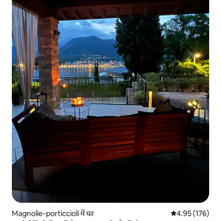
Magnolie-porticcioli में घर
औसत रेटिंग 5 में स
4.95 (176)