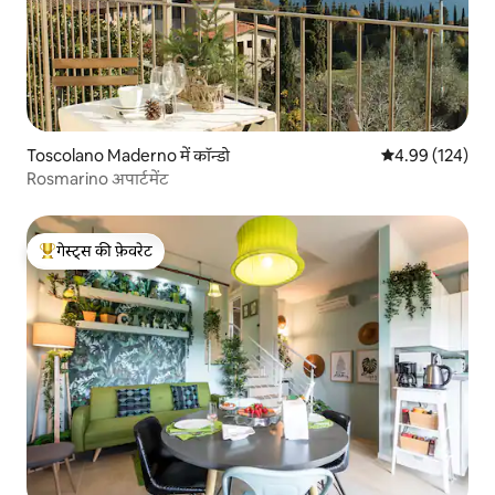
Toscolano Maderno में कॉन्डो
औसत रेटिंग 5 में स
4.99 (124)
Rosmarino अपार्टमेंट
गेस्ट्स की फ़ेवरेट
गेस्ट्स का टॉप फ़ेवरेट