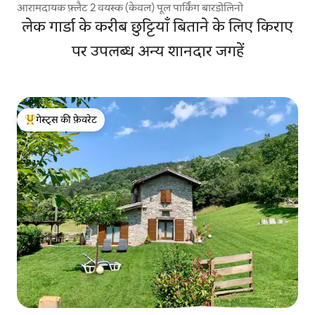
आरामदायक फ़्लैट 2 वयस्क (केवल) पूल पार्किंग बारडोलिनो
लेक गार्डा के करीब छुट्टियाँ बिताने के लिए किराए
पर उपलब्ध अन्य शानदार जगहें
गेस्ट्स की फ़ेवरेट
गेस्ट्स का टॉप फ़ेवरेट