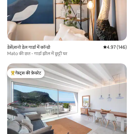
डेसेंज़ानो डेल गार्डा में कॉन्डो
औसत रेटिंग 5 में स
4.97 (146)
Mato की छत - गार्डा झील में छुट्टी घर
गेस्ट्स की फ़ेवरेट
गेस्ट्स का टॉप फ़ेवरेट