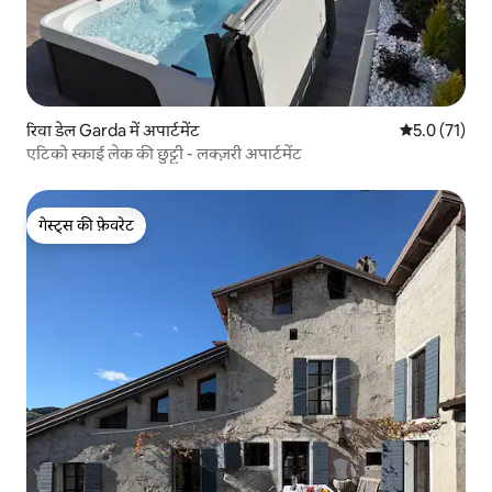
रिवा डेल Garda में अपार्टमेंट
औसत रेटिंग 5 मे
5.0 (71)
एटिको स्काई लेक की छुट्टी - लक्ज़री अपार्टमेंट
गेस्ट्स की फ़ेवरेट
गेस्ट्स की फ़ेवरेट