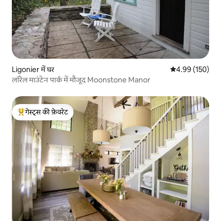
Ligonier में घर
औसत रेटिंग 5 में स
4.99 (150)
लॉरेल माउंटेन पार्क में मौजूद Moonstone Manor
गेस्ट्स की फ़ेवरेट
गेस्ट्स का टॉप फ़ेवरेट