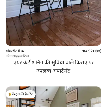
सॉमरसेट में घर
औसत रेटिंग 5 में स
4.92 (188)
क्रीकसाइड कॉटेज
एयर कंडीशनिंग की सुविधा वाले किराए पर
उपलब्ध अपार्टमेंट
गेस्ट्स की फ़ेवरेट
गेस्ट्स का टॉप फ़ेवरेट