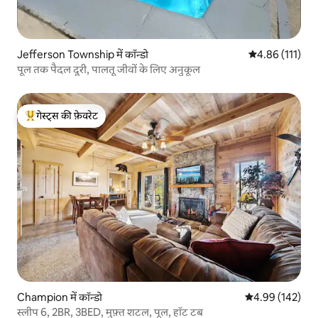
Jefferson Township में कॉन्डो
औसत रेटिंग 5 में स
4.86 (111)
पूल तक पैदल दूरी, पालतू जीवों के लिए अनुकूल
गेस्ट्स की फ़ेवरेट
गेस्ट्स का टॉप फ़ेवरेट
Champion में कॉन्डो
औसत रेटिंग 5 में स
4.99 (142)
स्लीप 6, 2BR, 3BED, मुफ़्त शटल, पूल, हॉट टब