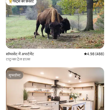
गेस्ट्स की फ़ेवरेट
गेस्ट्स का टॉप फ़ेवरेट
सॉमरसेट में अपार्टमेंट
औसत रेटिंग 5 में स
4.98 (488)
टाटुन्का ट्रेल हाउस
सुपरहोस्ट
सुपरहोस्ट