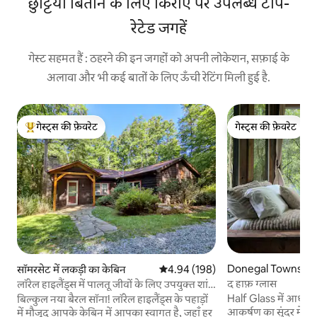
छुट्टियाँ बिताने के लिए किराए पर उपलब्ध टॉप-
रेटेड जगहें
गेस्ट सहमत हैं : ठहरने की इन जगहों को अपनी लोकेशन, सफ़ाई के
अलावा और भी कई बातों के लिए ऊँची रेटिंग मिली हुई है.
गेस्ट्स की फ़ेवरेट
गेस्ट्स की फ़ेवरेट
गेस्ट्स का टॉप फ़ेवरेट
गेस्ट्स की फ़ेवरेट
Donegal Township म
सॉमरसेट में लकड़ी का केबिन
औसत रेटिंग 5 में से 4.94, 198 समीक्षाएँ
4.94 (198)
द हाफ़ ग्लास
लॉरेल हाइलैंड्स में पालतू जीवों के लिए उपयुक्त शांत
केबिन
Half Glass में आधुनि
बिल्कुल नया बैरल सॉना! लॉरेल हाइलैंड्स के पहाड़ों
आकर्षण का सुंदर मेल ह
में मौजूद आपके केबिन में आपका स्वागत है, जहाँ हर