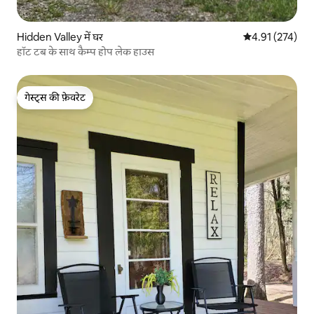
Hidden Valley में घर
औसत रेटिंग 5 में स
4.91 (274)
हॉट टब के साथ कैम्प होप लेक हाउस
गेस्ट्स की फ़ेवरेट
गेस्ट्स की फ़ेवरेट