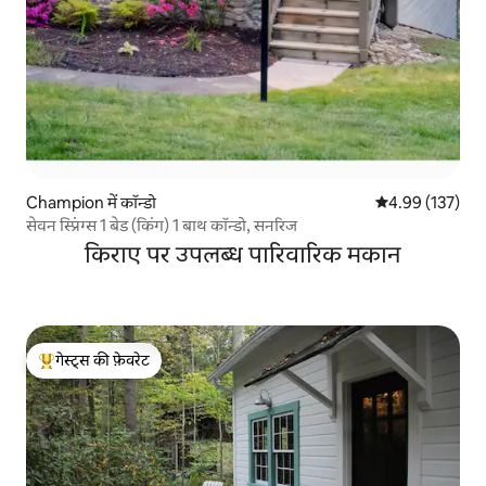
Champion में कॉन्डो
औसत रेटिंग 5 में स
4.99 (137)
सेवन स्प्रिंग्स 1 बेड (किंग) 1 बाथ कॉन्डो, सनरिज
किराए पर उपलब्ध पारिवारिक मकान
गेस्ट्स की फ़ेवरेट
गेस्ट्स का टॉप फ़ेवरेट