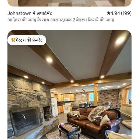
Johnstown में अपार्टमेंट
औसत रेटिंग 5 में स
4.94 (199)
ऑफ़िस की जगह के साथ आरामदायक 2 बेडरूम किराये की जगह
गेस्ट्स की फ़ेवरेट
गेस्ट्स का टॉप फ़ेवरेट