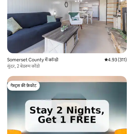
Somerset County में कॉन्डो
औसत रेटिंग 5 में स
4.93 (311)
सुंदर, 2 बेडरूम कोंडो
गेस्ट्स की फ़ेवरेट
गेस्ट्स की फ़ेवरेट