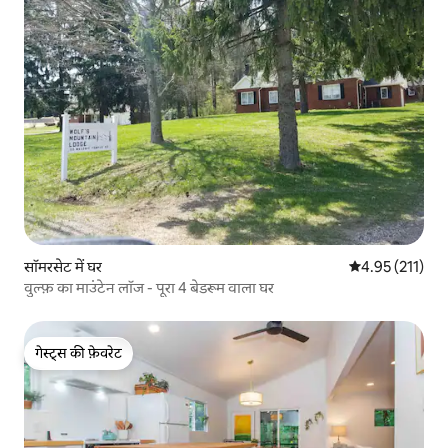
सॉमरसेट में घर
औसत रेटिंग 5 में स
4.95 (211)
वुल्फ़ का माउंटेन लॉज - पूरा 4 बेडरूम वाला घर
गेस्ट्स की फ़ेवरेट
गेस्ट्स की फ़ेवरेट