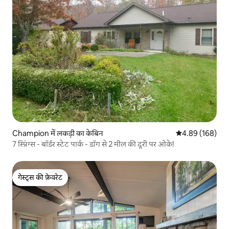
Champion में लकड़ी का केबिन
औसत रेटिंग 5 में स
4.89 (168)
7 स्प्रिंग्स - बॉर्डर स्टेट पार्क - डॉग से 2 मील की दूरी पर ओके!
गेस्ट्स की फ़ेवरेट
गेस्ट्स की फ़ेवरेट