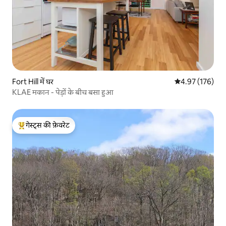
Fort Hill में घर
औसत रेटिंग 5 में स
4.97 (176)
KLAE मकान - पेड़ों के बीच बसा हुआ
गेस्ट्स की फ़ेवरेट
गेस्ट्स का टॉप फ़ेवरेट