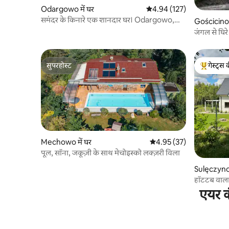
Odargowo में घर
औसत रेटिंग 5 में से 4.94, 127
4.94 (127)
समंदर के किनारे एक शानदार घर। Odargowo,
Gościcino म
Důbek के पास
जंगल से घिर
सुपरहोस्ट
गेस्ट्स 
सुपरहोस्ट
गेस्ट्स का 
Mechowo में घर
औसत रेटिंग 5 में से 4.95, 37
4.95 (37)
पूल, सॉना, जकूज़ी के साथ मेचोइस्को लक्ज़री विला
Sulęczyno 
हॉटटब वाल
शुल्क नहीं
एयर क