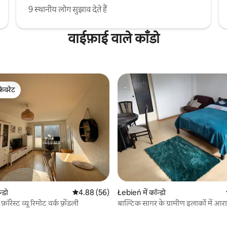
9 स्थानीय लोग सुझाव देते हैं
वाईफ़ाई वाले काँडो
फ़ेवरेट
फ़ेवरेट
 समीक्षाएँ
न्डो
औसत रेटिंग 5 में से 4.88, 56 समीक्षाएँ
4.88 (56)
Łebień में कॉन्डो
फ़ॉरेस्ट व्यू रिमोट वर्क फ़्रेंडली
बाल्टिक सागर के ग्रामीण इलाकों में 
अपार्टमेंट