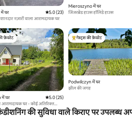
 समीक्षाएँ
Mieroszyno में घर
जिंजरब्रेड हाउस हॉलिडे हाउस
ें घर
औसत रेटिंग 5 में से 5.0, 23 समीक्षाएँ
5.0 (23)
े शानदार नज़ारों वाला आरामदायक घर
की फ़ेवरेट
गेस्ट्स की फ़ेवरेट
टॉप फ़ेवरेट
गेस्ट्स का टॉप फ़ेवरेट
 समीक्षाएँ
Podwilczyn में घर
झील की जगह
में घर
औसत रेटिंग 5 में से 5.0, 25 समीक्षाएँ
5.0 (25)
ा आरामदायक घर - कोई अतिरिक्त
ंडीशनिंग की सुविधा वाले किराए पर उपलब्ध अपार