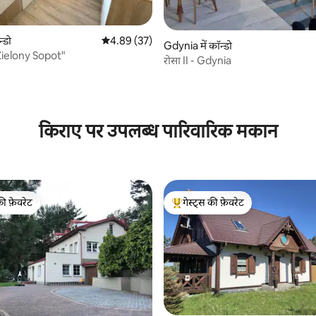
न्डो
औसत रेटिंग 5 में से 4.89, 37 समीक्षाएँ
4.89 (37)
 समीक्षाएँ
Gdynia में कॉन्डो
 "Zielony Sopot"
रोसा II - Gdynia
किराए पर उपलब्ध पारिवारिक मकान
की फ़ेवरेट
गेस्ट्स की फ़ेवरेट
टॉप फ़ेवरेट
गेस्ट्स का टॉप फ़ेवरेट