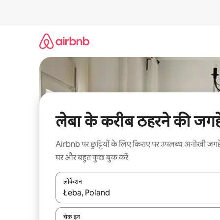
इसे
छोड़कर
सीधा
कॉन्टेंट
पर
जाएँ
लेबा के करीब ठहरने की जगहे
Airbnb पर छुट्टियों के लिए किराए पर उपलब्ध अनोखी जगहे
घर और बहुत कुछ बुक करें
लोकेशन
नतीजों के उपलब्ध होने पर, अप और डाउन 'ऐरो की' का इस्तेमाल 
चेक इन