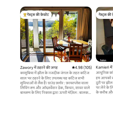
गेस्ट्स की फ़ेवरेट
गेस्ट्स की 
गेस्ट्स का टॉप फ़ेवरेट
गेस्ट्स की 
Kamień में
Zawory में ठहरने की जगह
औसत रेटिंग 5 में से 4.98, 105
4.98 (105)
आधुनिक कॉट
काशुबिया में झील के नजदीक जंगल के तहत कॉटेज
हम आपको समु
साल भर ठहरने के लिए उपलब्ध यह कॉटेज सभी
दूरी पर झील
सुविधाओं से लैस है। ग्राउंड फ़्लोर : फ़ायरप्लेस वाला
पर लेने के ल
लिविंग रूम और ऑब्ज़र्वेशन डेक, किचन, शावर वाले
के करीब और
बाथरूम के लिए निकास द्वार। ऊपरी मंज़िल : बालकनी
गारंटी देते ह
और तालाब के नज़ारे वाला एक दक्षिणमुखी बेडरूम
- फ़ाई, डिश
और जंगली पहाड़ी और घाटी के नज़ारे वाला एक
बारबेक्यू की 
उत्तरमुखी बेडरूम। बेडरूम में 160 x 200, 140 x 200
साइकिल और 
और 80 x 200 के आकार के बेड हैं, साथ ही बिस्तर