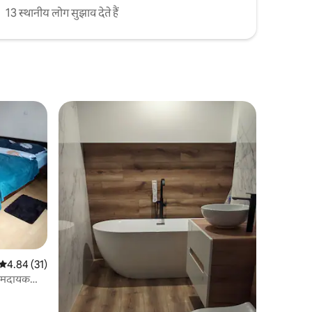
13 स्थानीय लोग सुझाव देते हैं
औसत रेटिंग 5 में से 4.84, 31 समीक्षाएँ
4.84 (31)
आरामदायक