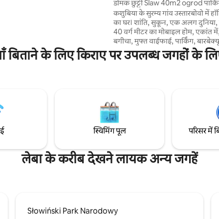
डोमक छुट्टी Slaw 40m2 ogrod पार्कि
 झील पर मछली पकड़ने और आराम करने के
cisza
कशुबिया के सुरम्य गांव उस्तारबोवो में हॉ
रिस्थितियाँ। परिवार या दोस्तों के साथ
का घर। शांति, सुकून, एक अलग दुनिया, 
ने के लिए बिल्कुल सही जगह!
40 वर्ग मीटर का मोबाइल होम, एकांत में, 
बगीचा, मुफ्त वाईफाई, पार्किंग, बारबेक्य
#Kaszuby #Tricity 20kmGdynia
ियाँ बिताने के लिए किराए पर उपलब्ध जगहों के लि
from Lech Walesa Airport
Gdansk,15kmAQUAPARK Reda
from Baltic Sea,Most Beautiful
Beaches.2km Museum
GRYF,800mUstarbowskie
Lake.3kmSierra Golf Club,7km a
#WEJHEROWO, rezerwat Pełczn
आपका स्वागत करते हैं पार्टियाँ केवल मालिक की
ाई
स्विमिंग पूल
परिसर में ब
अनुमति से संयुक्त राज्य अमेरिका ने खु
लेबा के करीब देखने लायक अन्य जगहें
Słowiński Park Narodowy