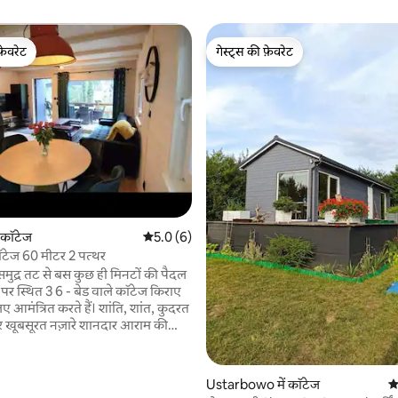
फ़ेवरेट
गेस्ट्स की फ़ेवरेट
फ़ेवरेट
गेस्ट्स की फ़ेवरेट
 कॉटेज
औसत रेटिंग 5 में से 5.0, 6 समीक्षाएँ
5.0 (6)
 समीक्षाएँ
ेज 60 मीटर 2 पत्थर
द्र तट से बस कुछ ही मिनटों की पैदल
 पर स्थित 3 6 - बेड वाले कॉटेज किराए
िए आमंत्रित करते हैं। शांति, शांत, कुदरत
 खूबसूरत नज़ारे शानदार आराम की
ैं। हर कॉटेज में फ़ायरप्लेस, 55'' टीवी, वाई
वॉशर, वैक्यूम क्लीनर, फ़्रिज, ओवन,
सुविधा दी गई है और प्रॉपर्टी में कश्ती,
Ustarbowo में कॉटेज
औस
स्कूटर, वॉशिंग मशीन और इलेक्ट्रिक