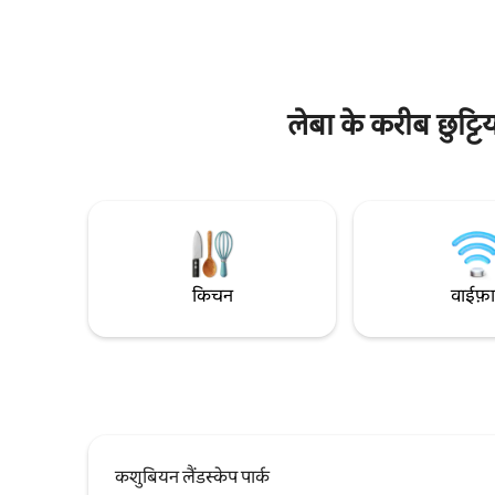
ड्रायर हैं।
और तौलिए भी हैं। वाई-फ़ाई फ़ाइबर ऑप्टिक। टीवी
लिए बढ़िया प
के बजाय: खूबसूरत नज़ारे, फ़ायरप्लेस में आग। BBQ
घूमने - फिर
शेड के बाहर, सन लाउंजर कॉटेज में पार्किंग की
व्यवस्था है।
लेबा के करीब छुट्ट
किचन
वाईफ़
कशुबियन लैंडस्केप पार्क