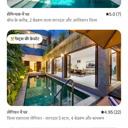
सेमिन्यक में घर
औसत रेटिंग 5 म
5.0 (7)
बीच के करीब, 2 बेडरूम वाला शानदार और आलिशान विला
गेस्ट्स की फ़ेवरेट
गेस्ट्स का टॉप फ़ेवरेट
लेगियन में घर
औसत रेटिंग 5 में 
4.95 (22)
विला रफ़ाएला लेगियन - शानदार 5 स्टार, 4 बेडरूम और बाथरूम