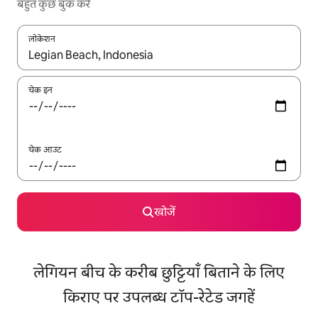
बहुत कुछ बुक करें
लोकेशन
नतीजों के उपलब्ध होने पर, अप और डाउन 'ऐरो की' का इस्तेमाल करके नेविगेट करें
चेक इन
चेक आउट
खोजें
लेगियन बीच के करीब छुट्टियाँ बिताने के लिए
किराए पर उपलब्ध टॉप-रेटेड जगहें