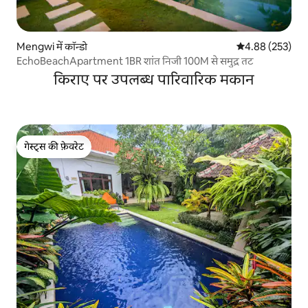
Mengwi में कॉन्डो
औसत रेटिंग 5 में स
4.88 (253)
EchoBeachApartment 1BR शांत निजी 100M से समुद्र तट
किराए पर उपलब्ध पारिवारिक मकान
गेस्ट्स की फ़ेवरेट
गेस्ट्स की फ़ेवरेट