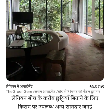
लेगियन में अपार्टमेंट
औसत रेटिंग 5 मे
5.0 (19)
TheGreenGem /जंगल अपार्टमेंट /बीच से 7 मिनट की पैदल दूरी पर
लेगियन बीच के करीब छुट्टियाँ बिताने के लिए
किराए पर उपलब्ध अन्य शानदार जगहें