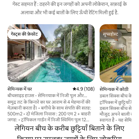
गेस्ट सहमत हैं : ठहरने की इन जगहों को अपनी लोकेशन, सफ़ाई के
अलावा और भी कई बातों के लिए ऊँची रेटिंग मिली हुई है.
गेस्ट्स की फ़ेवरेट
सुपरहोस्ट
गेस्ट्स की फ़ेवरेट
सुपरहोस्ट
सेमिन्यक में घर
औसत रेटिंग 5 में से 4.9, 108 समीक्षाएँ
4.9 (108)
सेमिन्यक में कोठी
बीचसाइड हाउस - सेमिनयाक में निजी पूल और
डबल सिक्स बीच के पास
ट्रॉपिकल गार्डन
विला
समुद्र तट के किनारे का घर आराम से 4 मेहमानों की
ट्रॉपिक्स में छुट्टियाँ? त
मेज़बानी करता है। • बगीचे के साथ संपत्ति की सतह:
डबल सिक्स बीच से बस क
500m2 • दो मंजिला निवास : 200 एम 2 + बाहरी
मौजूद अपने बाली वाल
जगह: • ट्रॉपिकल गार्डन में निजी स्विमिंग पूल 12
स्वागत है - यह सेमिन्या
मीटर x 4 • डबल सन बेड • आउटडोर शॉवर + ग्राउंड
के किनारे दोपहर बित
लेगियन बीच के करीब छुट्टियाँ बिताने के लिए
फ़्लोर (एक आधुनिक ट्विस्ट - जिसमें एक खुली
बिताने की बढ़िया जगह है! - 16+ लोगों के सो
योजना वाली लिविंग एरिया है): • भोजन क्षेत्र के साथ
जगह | 4 बेडरूम | 4 बेड