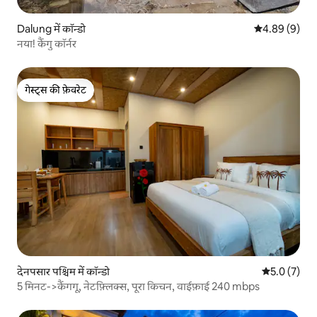
Dalung में कॉन्डो
औसत रेटिंग 5 में
4.89 (9)
नया! कैंगु कॉर्नर
गेस्ट्स की फ़ेवरेट
गेस्ट्स की फ़ेवरेट
देनपसार पश्चिम में कॉन्डो
औसत रेटिंग 5 म
5.0 (7)
5 मिनट->कैंगगू, नेटफ़्लिक्स, पूरा किचन, वाईफ़ाई 240 mbps