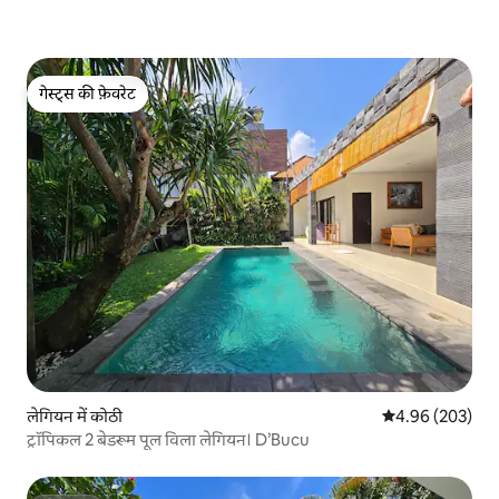
गेस्ट्स की फ़ेवरेट
गेस्ट्स की फ़ेवरेट
लेगियन में कोठी
औसत रेटिंग 5 में स
4.96 (203)
ट्रॉपिकल 2 बेडरूम पूल विला लेगियन। D’Bucu