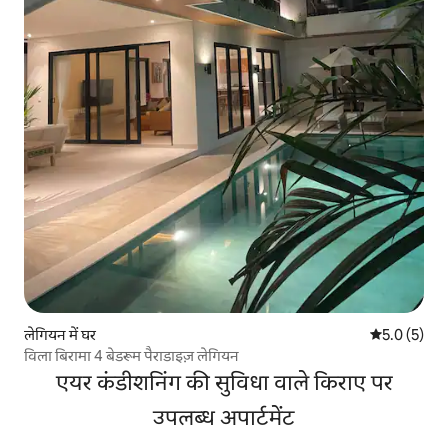
लेगियन में घर
औसत रेटिंग 5 म
5.0 (5)
विला बिरामा 4 बेडरूम पैराडाइज़ लेगियन
एयर कंडीशनिंग की सुविधा वाले किराए पर
उपलब्ध अपार्टमेंट