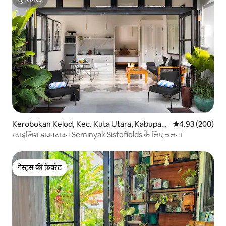
सुपरहोस्ट
Kerobokan Kelod, Kec. Kuta Utara, Kabupate
औसत रेटिंग 5 में स
4.93 (200)
n Badung में अपार्टमेंट
स्टाइलिश डाउनटाउन Seminyak Sistefields के लिए चलना
गेस्ट्स की फ़ेवरेट
गेस्ट्स की फ़ेवरेट