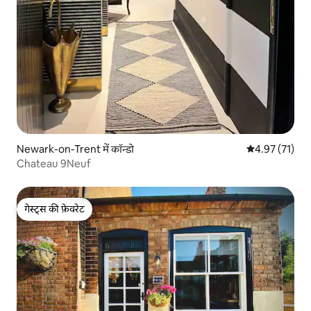
Newark-on-Trent में कॉन्डो
औसत रेटिंग 5 में 
4.97 (71)
Chateau 9Neuf
गेस्ट्स की फ़ेवरेट
गेस्ट्स की फ़ेवरेट