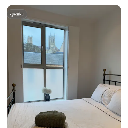
जगहें
सुपरहोस्ट
सुपरहोस्ट