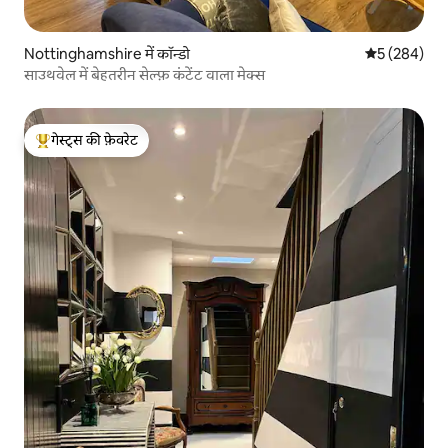
Nottinghamshire में कॉन्डो
औसत रेटिंग 5 मे
5 (284)
साउथवेल में बेहतरीन सेल्फ़ कंटेंट वाला मेक्स
गेस्ट्स की फ़ेवरेट
गेस्ट्स का टॉप फ़ेवरेट