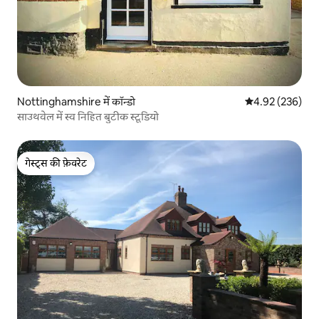
Nottinghamshire में कॉन्डो
औसत रेटिंग 5 में स
4.92 (236)
साउथवेल में स्व निहित बुटीक स्टूडियो
गेस्ट्स की फ़ेवरेट
गेस्ट्स की फ़ेवरेट