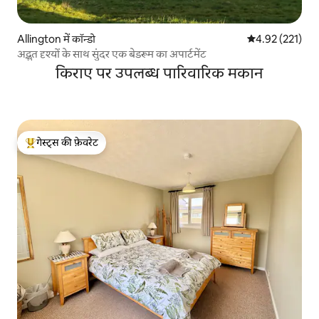
Allington में कॉन्डो
औसत रेटिंग 5 में स
4.92 (221)
अद्भुत दृश्यों के साथ सुंदर एक बेडरूम का अपार्टमेंट
किराए पर उपलब्ध पारिवारिक मकान
गेस्ट्स की फ़ेवरेट
गेस्ट्स का टॉप फ़ेवरेट