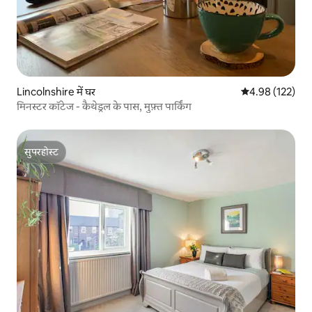
Lincolnshire में घर
औसत रेटिंग 5 में स
4.98 (122)
मिनस्टर कॉटेज - कैथेड्रल के पास, मुफ़्त पार्किंग
सुपरहोस्ट
सुपरहोस्ट