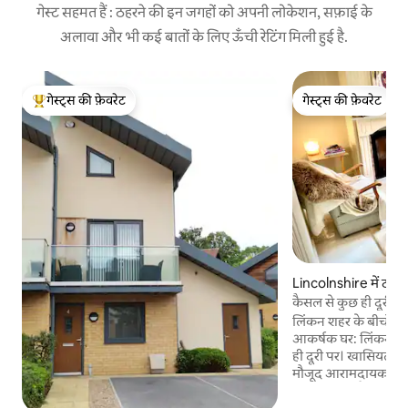
गेस्ट सहमत हैं : ठहरने की इन जगहों को अपनी लोकेशन, सफ़ाई के
अलावा और भी कई बातों के लिए ऊँची रेटिंग मिली हुई है.
गेस्ट्स की फ़ेवरेट
गेस्ट्स की फ़ेवरेट
गेस्ट्स का टॉप फ़ेवरेट
गेस्ट्स की फ़ेवरेट
Lincolnshire में टाउ
कैसल से कुछ ही दूरी पर
लिए 3 मंज़िला आकर्षक
लिंकन शहर के बीचों-बी
आकर्षक घर: लिंकन कै
ही दूरी पर। खासियतों से 
मौजूद आरामदायक और सुर
सुविधाओं से लैस किचन, 
अलग शावर रूम। ऊपर की