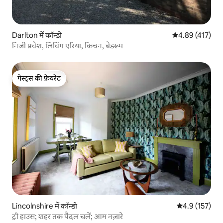
Darlton में कॉन्डो
औसत रेटिंग 5 में स
4.89 (417)
निजी प्रवेश, लिविंग एरिया, किचन, बेडरूम
गेस्ट्स की फ़ेवरेट
गेस्ट्स की फ़ेवरेट
Lincolnshire में कॉन्डो
औसत रेटिंग 5 में 
4.9 (157)
ट्री हाउस; शहर तक पैदल चलें; आम नज़ारे