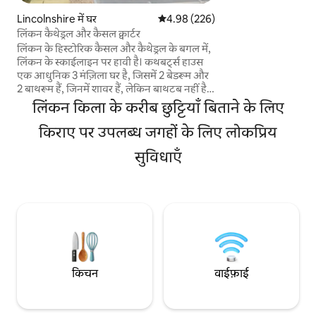
जगह, पढ़ने का कोना और
Lincolnshire में घर
औसत रेटिंग 5 में से 4.98, 226 समीक्षाएँ
4.98 (226)
आरामदायक अटारी लाउंज 
लिंकन कैथेड्रल और कैसल क्वार्टर
की सुविधा है। इसकी 
लिंकन के हिस्टोरिक कैसल और कैथेड्रल के बगल में,
भी शहर के शोर-शराबे की
लिंकन के स्काईलाइन पर हावी है। कथबर्ट्स हाउस
के महीनों में, लिंकन कैथ
एक आधुनिक 3 मंज़िला घर है, जिसमें 2 बेडरूम और
भरे एक निजी बगीचे का 
2 बाथरूम हैं, जिनमें शावर हैं, लेकिन बाथटब नहीं है।
शामिल हैं—कोई छिपी हु
यह एक निजी आँगन में मौजूद एक अच्छी क्वालिटी
लिंकन किला के करीब छुट्टियाँ बिताने के लिए
का घर है, जिसमें सुरक्षित पार्किंग की सुविधा भी है।
ग्राउंड फ़्लोर पर मौजूद बेडरूम और बाथरूम। इसमें
किराए पर उपलब्ध जगहों के लिए लोकप्रिय
घुमावदार सीढ़ियाँ हैं, जो एक ओपन प्लान किचन/
सुविधाएँ
लिविंग रूम तक जाती हैं, साथ ही बालकनी और बैठने
की जगह तक भी ऐक्सेस है। सबसे ऊपरी मंज़िल पर
मास्टर बेडरूम, जिसमें किंग साइज़ बेड और अलग से
एन-सुइट बाथरूम है। घर जैसा लगने वाला लग्ज़री
घर, इतिहास से भरपूर कृपया सिर्फ़ वयस्क लोग ही
आएँ
किचन
वाईफ़ाई