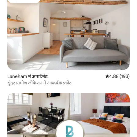
गेस्ट्स की फ़ेवरेट
Laneham में अपार्टमेंट
औसत रेटिंग 5 में स
4.88 (193)
सुंदर ग्रामीण लोकेशन में आकर्षक फ़्लैट