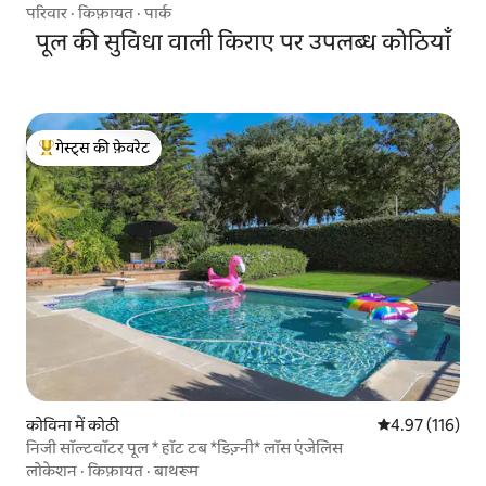
परिवार
·
किफ़ायत
·
पार्क
पूल की सुविधा वाली किराए पर उपलब्ध कोठियाँ
गेस्ट्स की फ़ेवरेट
गेस्ट्स का टॉप फ़ेवरेट
कोविना में कोठी
औसत रेटिंग 5 में स
4.97 (116)
निजी सॉल्टवॉटर पूल * हॉट टब *डिज़्नी* लॉस एंजेलिस
लोकेशन
·
किफ़ायत
·
बाथरूम