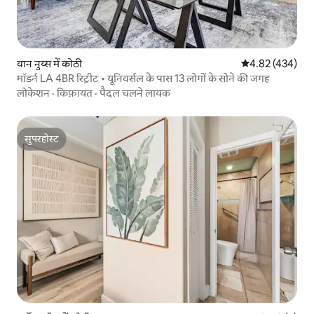
वान नुय्स में कोठी
औसत रेटिंग 5 में स
4.82 (434)
मॉडर्न LA 4BR रिट्रीट • यूनिवर्सल के पास 13 लोगों के सोने की जगह
लोकेशन
·
किफ़ायत
·
पैदल चलने लायक
सुपरहोस्ट
सुपरहोस्ट