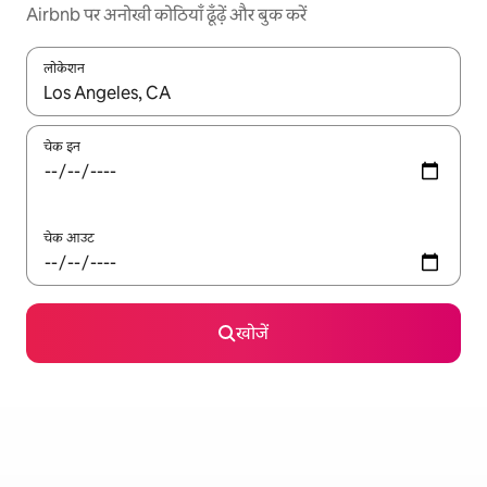
Airbnb पर अनोखी कोठियाँ ढूँढ़ें और बुक करें
लोकेशन
नतीजों के उपलब्ध होने पर, अप और डाउन 'ऐरो की' का इस्तेमाल करके नेविगेट करें
चेक इन
चेक आउट
खोजें