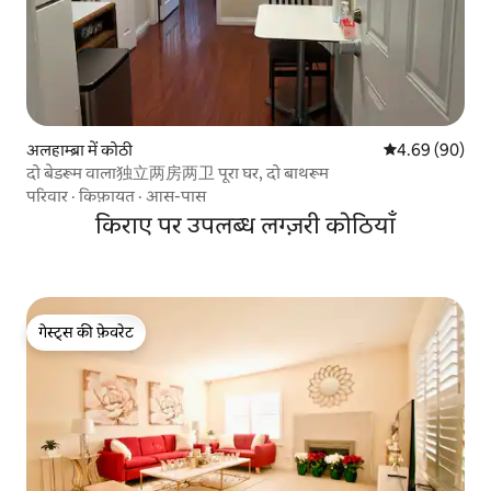
अलहाम्ब्रा में कोठी
औसत रेटिंग 5 में 
4.69 (90)
दो बेडरूम वाला独立两房两卫 पूरा घर, दो बाथरूम
परिवार
·
किफ़ायत
·
आस-पास
किराए पर उपलब्ध लग्ज़री कोठियाँ
गेस्ट्स की फ़ेवरेट
गेस्ट्स की फ़ेवरेट