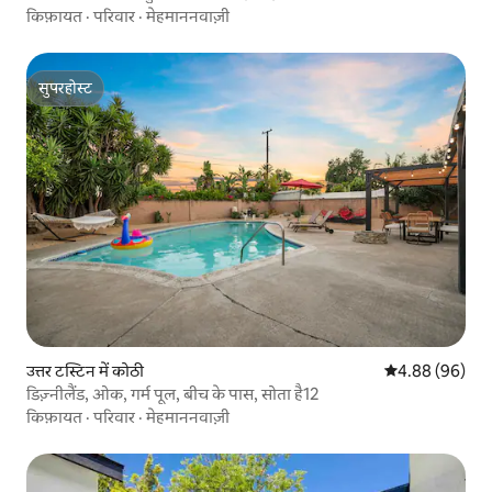
किफ़ायत
·
परिवार
·
मेहमाननवाज़ी
सुपरहोस्ट
सुपरहोस्ट
उत्तर टस्टिन में कोठी
औसत रेटिंग 5 में 
4.88 (96)
डिज़्नीलैंड, ओक, गर्म पूल, बीच के पास, सोता है12
किफ़ायत
·
परिवार
·
मेहमाननवाज़ी