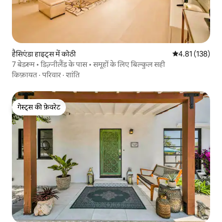
हैसिएंडा हाइट्स में कोठी
औसत रेटिंग 5 में स
4.81 (138)
7 बेडरूम • डिज़्नीलैंड के पास • समूहों के लिए बिल्कुल सही
किफ़ायत
·
परिवार
·
शांति
गेस्ट्स की फ़ेवरेट
गेस्ट्स की फ़ेवरेट