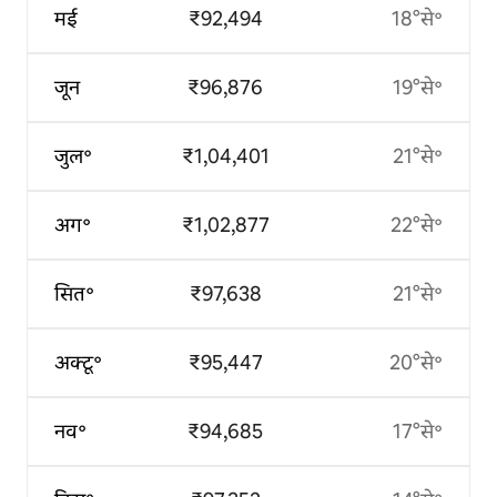
मई
₹92,494
18°से॰
जून
₹96,876
19°से॰
जुल॰
₹1,04,401
21°से॰
अग॰
₹1,02,877
22°से॰
सित॰
₹97,638
21°से॰
अक्टू॰
₹95,447
20°से॰
नव॰
₹94,685
17°से॰