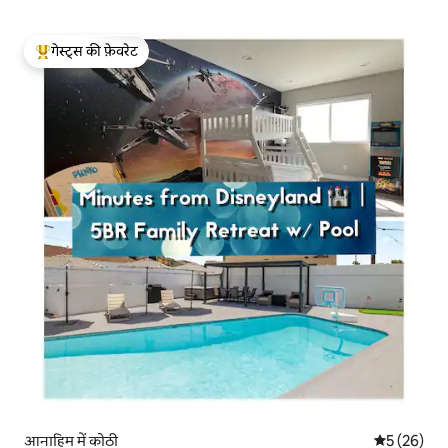
गेस्ट्स की फ़ेवरेट
गेस्ट्स का टॉप फ़ेवरेट
आनाहिम में कोठी
औसत रेटिंग 5 
5 (26)