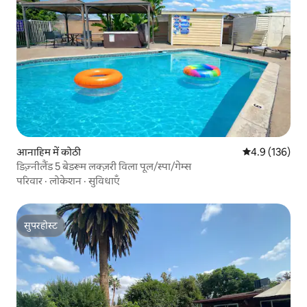
आनाहिम में कोठी
औसत रेटिंग 5 में 
4.9 (136)
डिज़्नीलैंड 5 बेडरूम लक्ज़री विला पूल/स्पा/गेम्स
परिवार
·
लोकेशन
·
सुविधाएँ
सुपरहोस्ट
सुपरहोस्ट