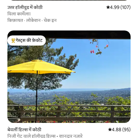
उत्तर हॉलीवुड में कोठी
औसत रेटिंग 5 में स
4.99 (107)
विला कार्मेला।
किफ़ायत
·
लोकेशन
·
चेक इन
गेस्ट्स की फ़ेवरेट
गेस्ट्स का टॉप फ़ेवरेट
बेवर्ली हिल्स में कोठी
औसत रेटिंग 5 में 
4.88 (95)
निजी गेट वाले हॉलीवुड हिल्स • शानदार नज़ारे