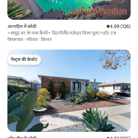
आनाहिम में कोठी
औसत रेटिंग 5 में स
4.99 (126)
⭐समुद्र तट के पास कैली⭐ डिज़्नीलैंड मज़ेदार विला पूल/⭐हॉट टब
किफ़ायत
·
परिवार
·
किचन
गेस्ट्स की फ़ेवरेट
गेस्ट्स की फ़ेवरेट