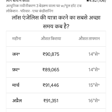
लाँग बीच में कोठी
औसत रेटिंग 5 में स
4.82 (106)
आधुनिक नवीनीकरण 3 बेडरूम वाला घर w/पूल हॉट टब
लोकेशन
·
परिवार
·
एयर कंडीशनिंग
लॉस एंजेलिस की यात्रा करने का सबसे अच्छा
समय कब है?
महीना
औसत किराया
औसत तापमान
जन॰
₹90,875
14°से॰
फ़र॰
₹89,065
14°से॰
मार्च
₹91,446
15°से॰
अप्रैल
₹91,351
16°से॰