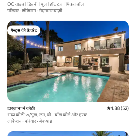
OC वाइब | डिज़्नी | पूल | हॉट टब | पिकलबॉल
परिवार
·
लोकेशन
·
मेहमाननवाज़ी
गेस्ट्स की फ़ेवरेट
गेस्ट्स की फ़ेवरेट
टारज़ाना में कोठी
औसत रेटिंग 5 में 
4.88 (52)
भव्य कोठी w/पूल, स्पा, बी - बॉल कोर्ट और दृश्य!
लोकेशन
·
परिवार
·
बैकयार्ड