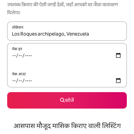
उपलब्ध किराए की ऐसी जगहें देखें, जहाँ आपको घर जैसा वातावरण
मिलेगा।
लोकेशन
नतीजों के उपलब्ध होने पर, अप और डाउन 'ऐरो की' का इस्तेमाल करके नेविगेट करें
चेक इन
चेक आउट
खोजें
आसपास मौजूद मासिक किराए वाली लिस्टिंग