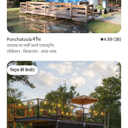
Ponchatoula में रैंच
औसत रेटिंग 5 में 
4.89 (38)
तालाब पर मर्सी फ़ार्म एयरस्ट्रीम
लोकेशन
·
किफ़ायत
·
आस-पास
गेस्ट्स की फ़ेवरेट
गेस्ट्स की फ़ेवरेट