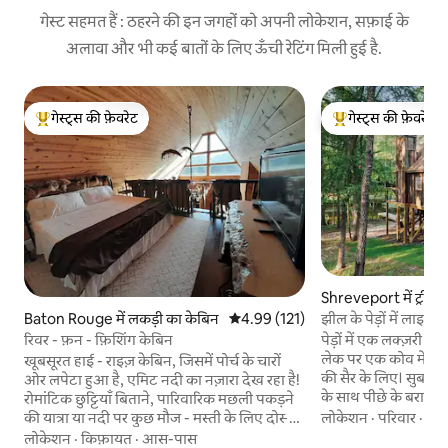
गेस्ट सहमत हैं : ठहरने की इन जगहों को अपनी लोकेशन, सफ़ाई के
अलावा और भी कई बातों के लिए ऊँची रेटिंग मिली हुई है.
गेस्ट्स की फ़ेवरेट
गेस्ट्स की फ़ेवरेट
गेस्ट्स का टॉप फ़ेवरेट
गेस्ट्स का टॉप फ़ेवरेट
Shreveport में ट्रीहा
झील के पेड़ों में लाइटन
Baton Rouge में लकड़ी का केबिन
औसत रेटिंग 5 में से 4.99, 121 समीक्षाएँ
4.99 (121)
पेड़ों में एक लक्ज़री के
रिवर - फ़न - फ़िशिंग केबिन
लेक पर एक कोव में - एक
खूबसूरत हाई - राइज़ केबिन, जिसमें पोर्च के चारों
की सैर के लिए। सुबह 
ओर लपेटा हुआ है, एमिट नदी का नज़ारा देख रहा है!
के साथ पीछे के बरामदे म
रोमांटिक छुट्टियाँ बिताने, पारिवारिक मछली पकड़ने
देखें। शाम के समय बिजल
लोकेशन
·
परिवार
·
सोन
की यात्रा या नदी पर कुछ मौज - मस्ती के लिए दोस्तों
करने के लिए एक कश्ती 
को इकट्ठा करने के लिए बिल्कुल सही। यह जगह यह
लोकेशन
·
किफ़ायत
·
आस-पास