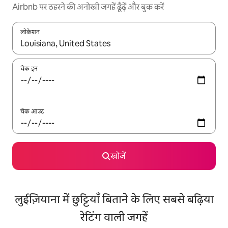
Airbnb पर ठहरने की अनोखी जगहें ढूँढ़ें और बुक करें
लोकेशन
नतीजों के उपलब्ध होने पर, अप और डाउन 'ऐरो की' का इस्तेमाल करके नेविगेट करें
चेक इन
चेक आउट
खोजें
लुईज़ियाना में छुट्टियाँ बिताने के लिए सबसे बढ़िया
रेटिंग वाली जगहें