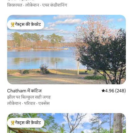
किफ़ायत
·
लोकेशन
·
एयर कंडीशनिंग
गेस्ट्स की फ़ेवरेट
गेस्ट्स का टॉप फ़ेवरेट
Chatham में कॉटेज
औसत रेटिंग 5 में स
4.96 (248)
झील पर बिल्कुल सही जगह
लोकेशन
·
परिवार
·
एक्सेस
गेस्ट्स की फ़ेवरेट
गेस्ट्स का टॉप फ़ेवरेट