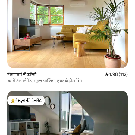
हीडलबर्ग में कॉन्डो
औसत रेटिंग 5 में स
4.98 (112)
घर में अपार्टमेंट, मुफ़्त पार्किंग, एयर कंडीशनिंग
गेस्ट्स की फ़ेवरेट
गेस्ट्स का टॉप फ़ेवरेट