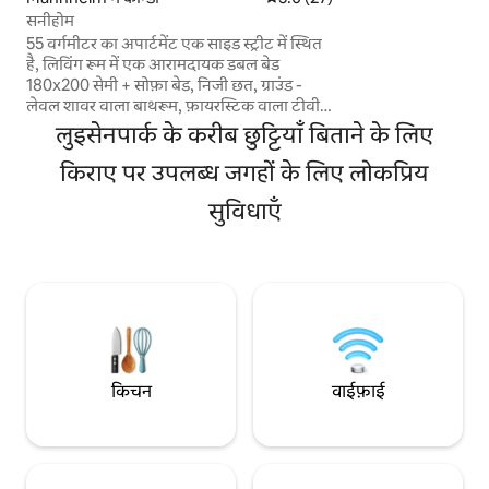
दोस्तों के लिए एकदम सह
सनीहोम
सामने और गर्मियों में 
55 वर्गमीटर का अपार्टमेंट एक साइड स्ट्रीट में स्थित
आराम करने, तनाव दू
है, लिविंग रूम में एक आरामदायक डबल बेड
वक्त बिताने की जगह।
180x200 सेमी + सोफ़ा बेड, निजी छत, ग्राउंड -
लेवल शावर वाला बाथरूम, फ़ायरस्टिक वाला टीवी,
डिशवॉशर, नेस्प्रेसो मशीन, ड्रायर के साथ वॉशिंग
लुइसेनपार्क के करीब छुट्टियाँ बिताने के लिए
मशीन, होम ऑफ़िस की जगहें हैं। केंद्र में मौजूद ठहरने
की जगह, शहर के केंद्र से 5 मिनट की पैदल दूरी,
किराए पर उपलब्ध जगहों के लिए लोकप्रिय
शॉपिंग, रेस्टोरेंट और ब्रेकफ़ास्ट कैफ़े। SAP Arena,
सुविधाएँ
Nationaltheater, Rosengarten जैसे
सार्वजनिक परिवहन के ज़रिए। प्रति कार। हीडलबर्ग
(बर्गस्ट्रैस), Bad Duerkheim (Weinstrasse)..
किचन
वाईफ़ाई