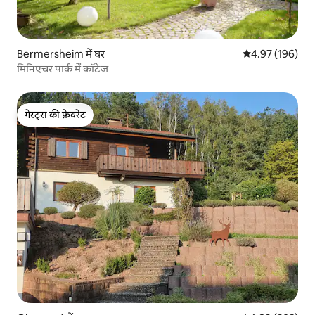
Bermersheim में घर
औसत रेटिंग 5 में स
4.97 (196)
मिनिएचर पार्क में कॉटेज
गेस्ट्स की फ़ेवरेट
गेस्ट्स की फ़ेवरेट