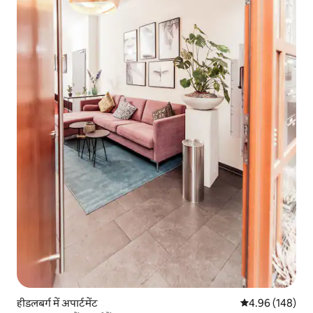
हीडलबर्ग में अपार्टमेंट
औसत रेटिंग 5 में स
4.96 (148)