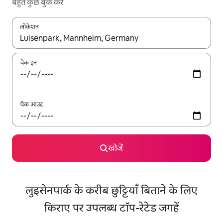
बहुत कुछ बुक करें
लोकेशन
नतीजों के उपलब्ध होने पर, अप और डाउन 'ऐरो की' का इस्तेमाल करके नेविगेट करें
चेक इन
चेक आउट
खोजें
लुइसेनपार्क के करीब छुट्टियाँ बिताने के लिए
किराए पर उपलब्ध टॉप-रेटेड जगहें