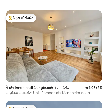
गेस्ट्स की फ़ेवरेट
गेस्ट्स का टॉप फ़ेवरेट
मैनहेम Innenstadt/Jungbusch में अपार्टमेंट
औसत रेटिंग 5 में 
4.95 (81)
आधुनिक अपार्टमेंट: Uni - Paradeplatz Mannheim के पास