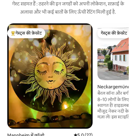
गेस्ट सहमत हैं : ठहरने की इन जगहों को अपनी लोकेशन, सफ़ाई के
अलावा और भी कई बातों के लिए ऊँची रेटिंग मिली हुई है.
गेस्ट्स की फ़ेवरेट
गेस्ट्स की फ़ेवरेट
गेस्ट्स का टॉप फ़ेवरेट
गेस्ट्स की फ़ेवरेट
Neckargemünd में 
बैरल सॉना और बगीचे व
8–10 लोगों के लिए बने
स्वागत है! हाइडलबर्ग से
मौजूद नेकर नदी के किनार
मज़ा लें। इस स्टाइलिश तरीके से रेनोवेट किए गए घर
में एक बड़ा-सा लिविंग
जिसमें एक निजी बैरल स
जंगल और घास के मैदानो
Mannheim में कॉन्डो
औसत रेटिंग 5 में से 5.0, 27 समीक्षाएँ
5.0 (27)