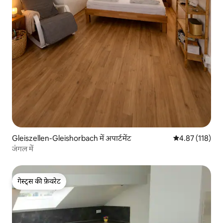
Gleiszellen-Gleishorbach में अपार्टमेंट
औसत रेटिंग 5 में स
4.87 (118)
जंगल में
गेस्ट्स की फ़ेवरेट
गेस्ट्स की फ़ेवरेट