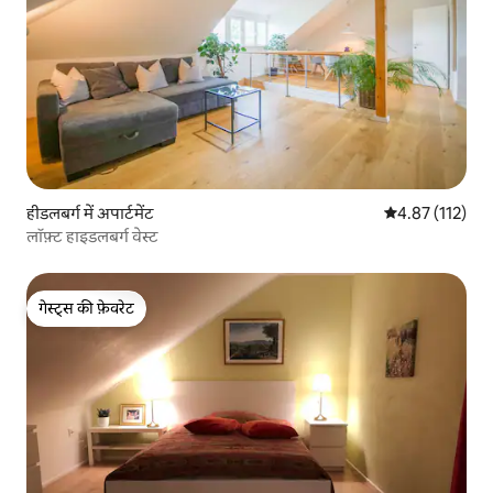
हीडलबर्ग में अपार्टमेंट
औसत रेटिंग 5 में स
4.87 (112)
लॉफ़्ट हाइडलबर्ग वेस्ट
गेस्ट्स की फ़ेवरेट
गेस्ट्स की फ़ेवरेट