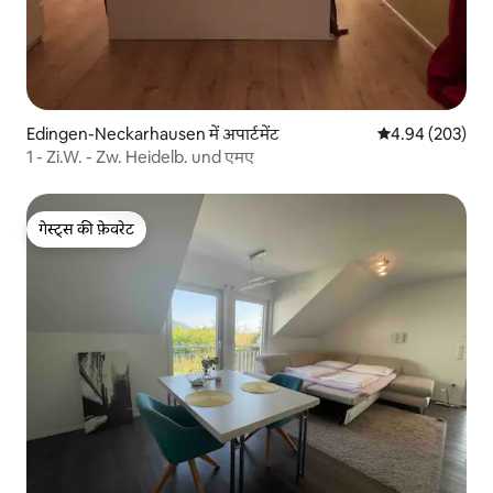
Edingen-Neckarhausen में अपार्टमेंट
औसत रेटिंग 5 में स
4.94 (203)
1 - Zi.W. - Zw. Heidelb. und एमए
गेस्ट्स की फ़ेवरेट
गेस्ट्स की फ़ेवरेट