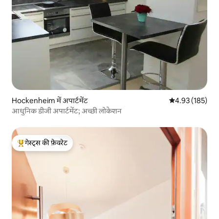
Hockenheim में अपार्टमेंट
औसत रेटिंग 5 में स
4.93 (185)
आधुनिक डीजी अपार्टमेंट; अच्छी लोकेशन
गेस्ट्स की फ़ेवरेट
गेस्ट्स का टॉप फ़ेवरेट