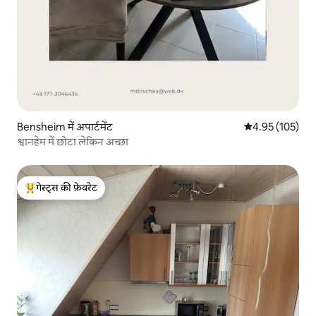
Bensheim में अपार्टमेंट
औसत रेटिंग 5 में स
4.95 (105)
श्वानहेम में छोटा लेकिन अच्छा
गेस्ट्स की फ़ेवरेट
गेस्ट्स का टॉप फ़ेवरेट