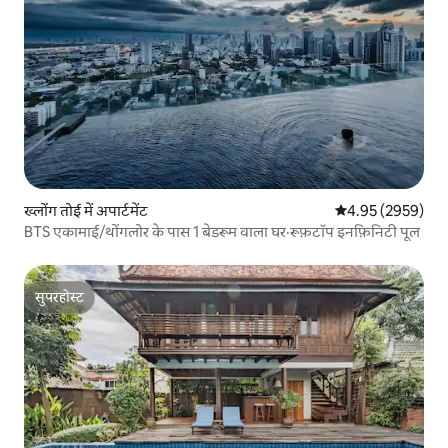
ख्लोंग तोई में अपार्टमेंट
औसत रेटिंग 5 में से 
4.95 (2959)
BTS एकामाई/थोंगलोर के पास 1 बेडरूम वाला घर·रूफ़टॉप इनफ़िनिटी पूल
सुपरहोस्ट
सुपरहोस्ट