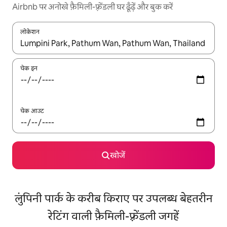
Airbnb पर अनोखे फ़ैमिली-फ़्रेंडली घर ढूँढ़ें और बुक करें
लोकेशन
नतीजों के उपलब्ध होने पर, अप और डाउन 'ऐरो की' का इस्तेमाल करके नेविगेट करें
चेक इन
चेक आउट
खोजें
लुंपिनी पार्क के करीब किराए पर उपलब्ध बेहतरीन
रेटिंग वाली फ़ैमिली-फ़्रेंडली जगहें