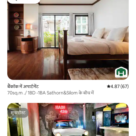
गेस्ट्स की फ़ेवरेट
बैंकॉक में अपार्टमेंट
औसत रेटिंग 5 में 
4.87 (67)
70sq.m ./ 1BD -1BA Sathorn&Silom के बीच में
सुपरहोस्ट
सुपरहोस्ट