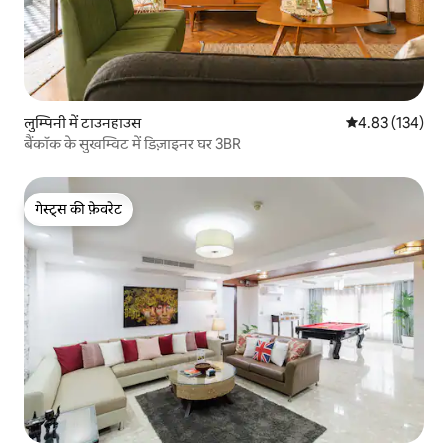
लुम्पिनी में टाउनहाउस
औसत रेटिंग 5 में स
4.83 (134)
बैंकॉक के सुखम्विट में डिज़ाइनर घर 3BR
गेस्ट्स की फ़ेवरेट
गेस्ट्स की फ़ेवरेट