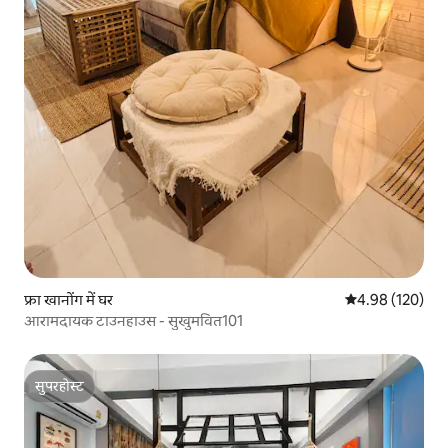
फ्रा खानोंग में घर
औसत रेटिंग 5 में स
4.98 (120)
आरामदायक टाउनहाउस - सुखुमवित101
सुपरहोस्ट
सुपरहोस्ट