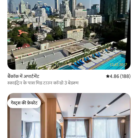
बैंकॉक में अपार्टमेंट
औसत रेटिंग 5 में स
4.86 (188)
स्काईट्रेन के पास मिड टाउन कॉन्डो 3 बेडरूम
गेस्ट्स की फ़ेवरेट
गेस्ट्स की फ़ेवरेट