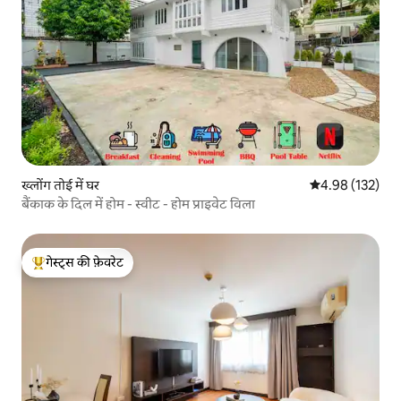
ख्लोंग तोई में घर
औसत रेटिंग 5 में स
4.98 (132)
बैंकाक के दिल में होम - स्वीट - होम प्राइवेट विला
गेस्ट्स की फ़ेवरेट
गेस्ट्स का टॉप फ़ेवरेट