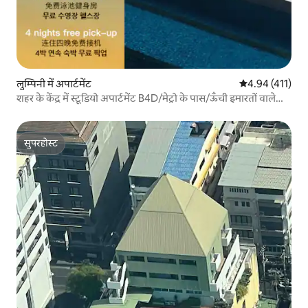
लुम्पिनी में अपार्टमेंट
औसत रेटिंग 5 में स
4.94 (411)
शहर के केंद्र में स्टूडियो अपार्टमेंट B4D/मेट्रो के पास/ऊँची इमारतों वाले
शहर का नज़ारा/सियाम व्यावसायिक क्षेत्र/मुफ़्त पिक-अप/आउटडोर
स्विमिंग पूल/फ़िटनेस/ऊँची इमारतों वाला बार/चार रातों के लिए मुफ़्त
एयरपोर्ट पिक-अप
सुपरहोस्ट
सुपरहोस्ट