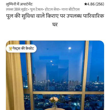
लुम्पिनी में अपार्टमेंट
औसत रेटिंग 5 में स
4.86 (256)
लक्स 3BR सुईट• पूल टेबल• होटल सेवा• नाना बीटीएस
पूल की सुविधा वाले किराए पर उपलब्ध पारिवारिक
घर
गेस्ट्स की फ़ेवरेट
गेस्ट्स का टॉप फ़ेवरेट