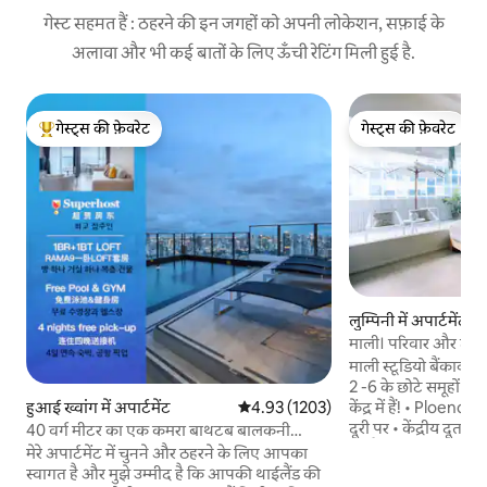
गेस्ट सहमत हैं : ठहरने की इन जगहों को अपनी लोकेशन, सफ़ाई के
अलावा और भी कई बातों के लिए ऊँची रेटिंग मिली हुई है.
गेस्ट्स की फ़ेवरेट
गेस्ट्स की फ़ेवरेट
गेस्ट्स का टॉप फ़ेवरेट
गेस्ट्स की फ़ेवरेट
लुम्पिनी में अपार्टमेंट
माली। परिवार और दोस्त
1MIN से बीटीएस
माली स्टूडियो बैंकाक 
2 -6 के छोटे समूहों क
हुआई ख्वांग में अपार्टमेंट
औसत रेटिंग 5 में से 4.93, 1203 समीक्षाएँ
4.93 (1203)
केंद्र में हैं! • Ploe
दूरी पर • केंद्रीय दूतावास/चिडलॉम के लिए 5 मिनट
40 वर्ग मीटर का एक कमरा बाथटब बालकनी
की पैदल दूरी पर • प्रसिद्ध 4 - FACE बुद्धा (1
LOFT-D4 / 3 लोगों के लिए / रूफ़टॉप पूल / RCA
मेरे अपार्टमेंट में चुनने और ठहरने के लिए आपका
बीटीएस स्टॉप) • सियाम स्क्वायर (2 बीटीएस स्टॉप) •
के पास / रेलवे नाइट मार्केट के पास / टोंगलोर के
स्वागत है और मुझे उम्मीद है कि आपकी थाईलैंड की