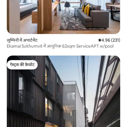
लुम्पिनी में अपार्टमेंट
औसत रेटिंग 5 में स
4.96 (231)
Ekamai Sukhumvit में आधुनिक 62sqm ServiceAPT w/pool
गेस्ट्स की फ़ेवरेट
गेस्ट्स की फ़ेवरेट