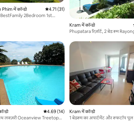
him में कॉन्डो
औसत रेटिंग 5 में से 4.71, 31 समीक्षाएँ
4.71 (31)
 BestFamily 2Bedroom 1st
e
 समीक्षाएँ
Kram में कॉन्डो
Phupatara रिज़ॉर्ट, 2 बेड रूम Rayon
ॉन्डो
औसत रेटिंग 5 में से 4.69, 14 समीक्षाएँ
4.69 (14)
Kram में कॉन्डो
साथ लक्ज़री Oceanview Treetop
1 बेडरूम का अपार्टमेंट और रूफटॉप पूल