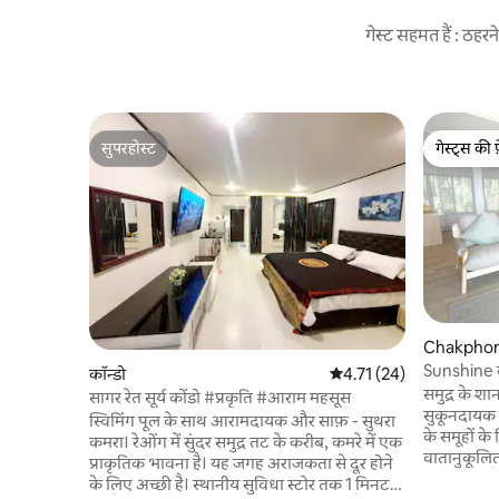
गेस्ट सहमत हैं : ठह
सुपरहोस्ट
गेस्ट्स की 
सुपरहोस्ट
गेस्ट्स की 
Chakphong 
Sunshine का
कॉन्डो
औसत रेटिंग 5 में से 4.71, 24
4.71 (24)
कॉन्डो
समुद्र के शा
सागर रेत सूर्य कोंडो #प्रकृति #आराम महसूस
सुकूनदायक ठह
स्विमिंग पूल के साथ आरामदायक और साफ़ - सुथरा
के समूहों के
कमरा। रेओंग में सुंदर समुद्र तट के करीब, कमरे में एक
वातानुकूलित
प्राकृतिक भावना है। यह जगह अराजकता से दूर होने
ठहर सकते है
के लिए अच्छी है। स्थानीय सुविधा स्टोर तक 1 मिनट