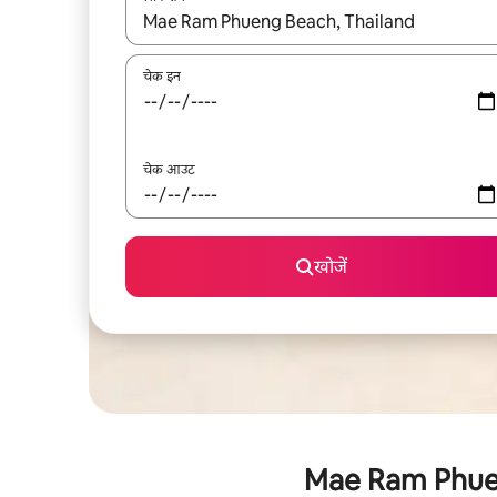
नतीजों के उपलब्ध होने पर, अप और डाउन 'ऐरो की' का इस्तेमाल 
चेक इन
चेक आउट
खोजें
Mae Ram Phueng 