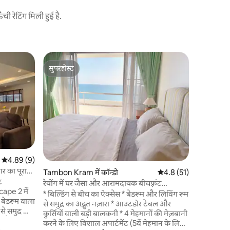
 रेटिंग मिली हुई है.
Tambon Ta
सुपरहोस्ट
सुपरहोस्ट
समुद्र तट 
सुपरहोस्ट
सुपरहोस्ट
- फाई और 
आधुनिक पूर
सामना करन
Beach) आपक
केवल आपको 
उतना ही आ
कक्ष में गुजरती हैं। Rayong Bkk 
ड्राइव पर 
और साफ है, 
औसत रेटिंग 5 में से 4.89, 9 समीक्षाएँ
4.89 (9)
और कैफे ख
गर का पूरा
Tambon Kram में कॉन्डो
औसत रेटिंग 5 में से 4.8, 5
4.8 (51)
में बीच पि
ट
सर्फिंग(रे
रेयोंग में घर जैसा और आरामदायक बीचफ़्रंट
cape 2 में
ले सकते हैं।
अपार्टमेंट
* बिल्डिंग से बीच का ऐक्सेस * बेडरूम और लिविंग रूम
 बेडरूम वाला
से समुद्र का अद्भुत नज़ारा * आउटडोर टेबल और
े समुद्र का
कुर्सियों वाली बड़ी बालकनी * 4 मेहमानों की मेज़बानी
ईलैंड की
करने के लिए विशाल अपार्टमेंट (5वें मेहमान के लिए