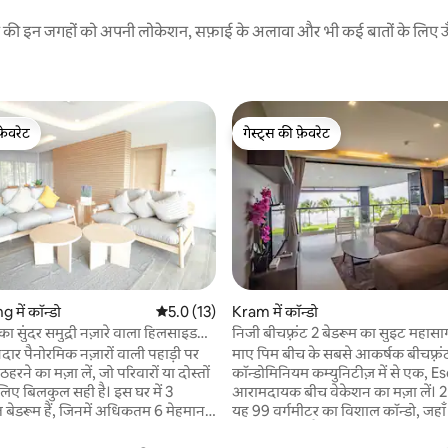
रने की इन जगहों को अपनी लोकेशन, सफ़ाई के अलावा और भी कई बातों के लिए ऊँची
फ़ेवरेट
गेस्ट्स की फ़ेवरेट
फ़ेवरेट
गेस्ट्स की फ़ेवरेट
में कॉन्डो
औसत रेटिंग 5 में से 5.0, 13 समीक्षाएँ
5.0 (13)
Kram में कॉन्डो
 सुंदर समुद्री नज़ारे वाला हिलसाइड
निजी बीचफ़्रंट 2 बेडरूम का सुइट महासा
 समीक्षाएँ
नज़ारा
नदार पैनोरमिक नज़ारों वाली पहाड़ी पर
माए पिम बीच के सबसे आकर्षक बीचफ़्रं
रने का मज़ा लें, जो परिवारों या दोस्तों
कॉन्डोमिनियम कम्युनिटीज़ में से एक, Es
 लिए बिलकुल सही है। इस घर में 3
आरामदायक बीच वेकेशन का मज़ा लें। 2
 बेडरूम हैं, जिनमें अधिकतम 6 मेहमान
यह 99 वर्गमीटर का विशाल कॉन्डो, जहाँ स
ं, साथ ही 1 मेहमान के लिए एक पंखे
नज़ारा दिखता है, आराम, सुविधा और था