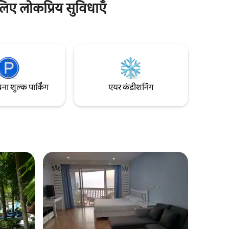
 प्रदान करता
अतिरिक्त शुल्क) * 2 बेडरूम, किंग साइज़ बेड वाला 1
ए लोकप्रिय सुविधाएँ
मास्टर बेडरूम, 2 सिंगल बेड वाला 1 डबल रूम *
ॉफ़ी का मज़ा
लिविंग रूम में 1 सोफ़ा बेड है * बिस्तर की साफ़ -
े, स्थानीय
सफ़ाई पर अतिरिक्त देखभाल * ऑर्गेनिक लोकल -
एक शांत
सोर्स किए गए बॉडी केयर उत्पाद * बरतन, बर्तन,
ँ।
नेस्प्रेस्सो मशीन * आस - पास के रेस्टोरेंट पैदल दूरी पर
हैं * वाई - फ़ाई, स्मार्ट टीवी
िना शुल्क पार्किंग
एयर कंडीशनिंग