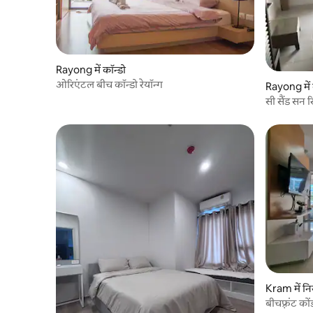
Rayong में कॉन्डो
ओरिएंटल बीच कॉन्डो रेयॉन्ग
Rayong में 
सी सैंड सन र
Kram में न
बीचफ़्रंट को