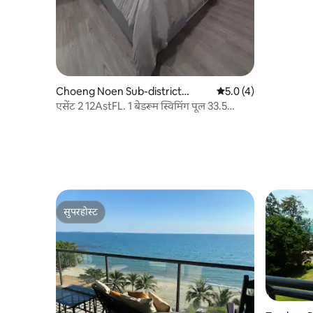
Choeng Noen Sub-district
औसत रेटिंग 5 में से 5.0, 
5.0 (4)
में निजी कमरा
एसेंट 2 12AstFL. 1 बेडरूम स्विमिंग पूल 33.5
वर्गमीटर।
सुपरहोस्ट
सुपरहोस्ट