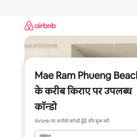
इसे
छोड़कर
सीधा
कॉन्टेंट
पर
जाएँ
Mae Ram Phueng Beac
के करीब किराए पर उपलब्ध
कॉन्डो
Airbnb पर अनोखे कॉन्डो ढूँढ़ें और बुक करें
लोकेशन