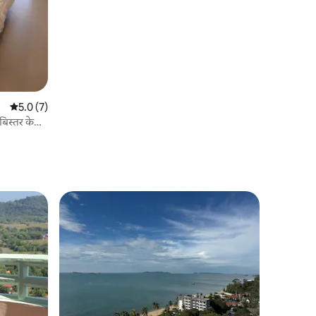
औसत रेटिंग 5 में से 5.0, 7 समीक्षाएँ
5.0 (7)
बिस्तर के