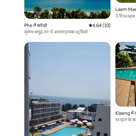
Laem Mae P
3.1Escape
Beach Lin
Phe में कॉन्डो
औसत रेटिंग 5 में से 4.64, 33
4.64 (33)
सुरम्य समुद्र तट में आरामदायक स्टूडियो
Klaeng में क
स्टाइल के 
Condo।