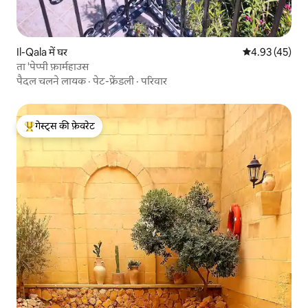
Il-Qala में घर
औसत रेटिंग 5 में 
4.93 (45)
ता 'पेप्पी फ़ार्महाउस
पैदल चलने लायक
·
पेट-फ्रेंडली
·
परिवार
गेस्ट्स की फ़ेवरेट
गेस्ट्स का टॉप फ़ेवरेट