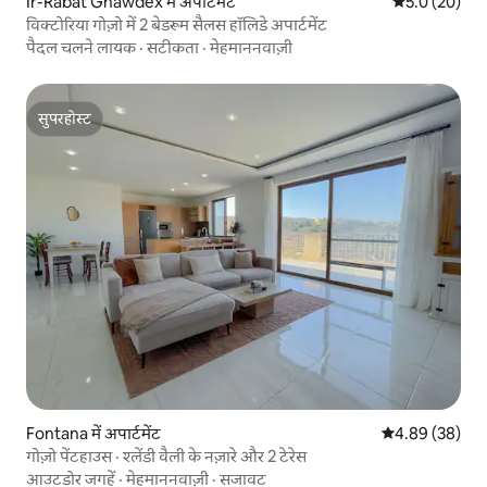
Ir-Rabat Għawdex में अपार्टमेंट
औसत रेटिंग 5 में
5.0 (20)
विक्टोरिया गोज़ो में 2 बेडरूम सैलस हॉलिडे अपार्टमेंट
पैदल चलने लायक
·
सटीकता
·
मेहमाननवाज़ी
सुपरहोस्ट
सुपरहोस्ट
Fontana में अपार्टमेंट
औसत रेटिंग 5 में 
4.89 (38)
गोज़ो पेंटहाउस · श्लेंडी वैली के नज़ारे और 2 टेरेस
आउटडोर जगहें
·
मेहमाननवाज़ी
·
सजावट