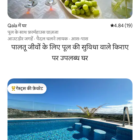
Qala में घर
औसत रेटिंग 5 में 
4.84 (19)
पूल के साथ फ़ार्महाउस ग्राज़जा
आउटडोर जगहें
·
पैदल चलने लायक
·
आस-पास
पालतू जीवों के लिए पूल की सुविधा वाले किराए
पर उपलब्ध घर
गेस्ट्स की फ़ेवरेट
गेस्ट्स का टॉप फ़ेवरेट