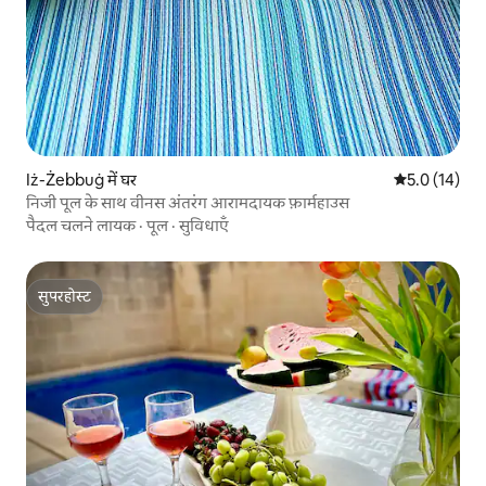
Iż-Żebbuġ में घर
औसत रेटिंग 5 मे
5.0 (14)
निजी पूल के साथ वीनस अंतरंग आरामदायक फ़ार्महाउस
पैदल चलने लायक
·
पूल
·
सुविधाएँ
सुपरहोस्ट
सुपरहोस्ट