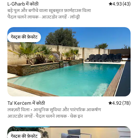
L-Għarb में कोठी
औसत रेटिंग 5 में 
4.93 (43)
बड़े पूल और बगीचे वाला खूबसूरत फ़ार्महाउस विला
पैदल चलने लायक
·
आउटडोर जगहें
·
लॉन्ड्री
गेस्ट्स की फ़ेवरेट
गेस्ट्स की फ़ेवरेट
Ta' Kerċem में कोठी
औसत रेटिंग 5 में 
4.92 (78)
लक्ज़री विला • आधुनिक सुविधा और पारंपरिक आकर्षण
आउटडोर जगहें
·
पैदल चलने लायक
·
चेक इन
गेस्ट्स की फ़ेवरेट