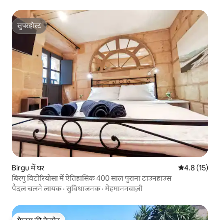
सुपरहोस्ट
सुपरहोस्ट
Birgu में घर
औसत रेटिंग 5 मे
4.8 (15)
बिरगु विटोरियोसा में ऐतिहासिक 400 साल पुराना टाउनहाउस
पैदल चलने लायक
·
सुविधाजनक
·
मेहमाननवाज़ी