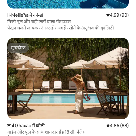
Il-Mellieħa में कॉन्डो
औसत रेटिंग 5 में 
4.99 (90)
निजी पूल और बड़ी छतों वाला पेंटहाउस
पैदल चलने लायक
·
आउटडोर जगहें
·
सोने के अनुभव की क्वॉलिटी
सुपरहोस्ट
सुपरहोस्ट
Ħal Għaxaq में कोठी
औसत रेटिंग 5 में 
4.86 (88)
गार्डन और पूल के साथ शानदार ग्रैंड 18 सी. पैलेस