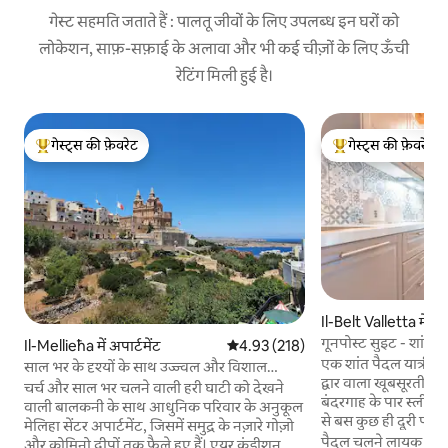
गेस्ट सहमति जताते हैं : पालतू जीवों के लिए उपलब्ध इन घरों को
लोकेशन, साफ़-सफ़ाई के अलावा और भी कई चीज़ों के लिए ऊँची
रेटिंग मिली हुई है।
गेस्ट्स की फ़ेवरेट
गेस्ट्स की फ़ेवरेट
गेस्ट्स का टॉप फ़ेवरेट
गेस्ट्स का टॉप फ़ेवरेट
Il-Belt Valletta में कॉ
गूनपोस्ट सुइट - शांत ग
Il-Mellieħa में अपार्टमेंट
औसत रेटिंग 5 में से 4.93, 218 समीक्षाएँ
4.93 (218)
एक शांत पैदल यात्री गली
साल भर के दृश्यों के साथ उज्ज्वल और विशाल
द्वार वाला खूबसूरती से
अपार्टमेंट
चर्च और साल भर चलने वाली हरी घाटी को देखने
बंदरगाह के पार स्लीमा 
वाली बालकनी के साथ आधुनिक परिवार के अनुकूल
से बस कुछ ही दूरी पर है। सिटी सेंटर, रेस्टोरें
मेलिहा सेंटर अपार्टमेंट, जिसमें समुद्र के नज़ारे गोज़ो
म्यूज़ियम, नाइटलाइफ़
पैदल चलने लायक
·
पार
और कोमिनो द्वीपों तक फैले हुए हैं। एयर कंडीशन