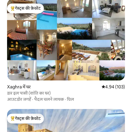
गेस्ट्स की फ़ेवरेट
गेस्ट्स का टॉप फ़ेवरेट
Xaghra में घर
औसत रेटिंग 5 में स
4.94 (103)
डार इल पासी (शांति का घर)
आउटडोर जगहें
·
पैदल चलने लायक
·
ग्रिल
गेस्ट्स की फ़ेवरेट
गेस्ट्स का टॉप फ़ेवरेट