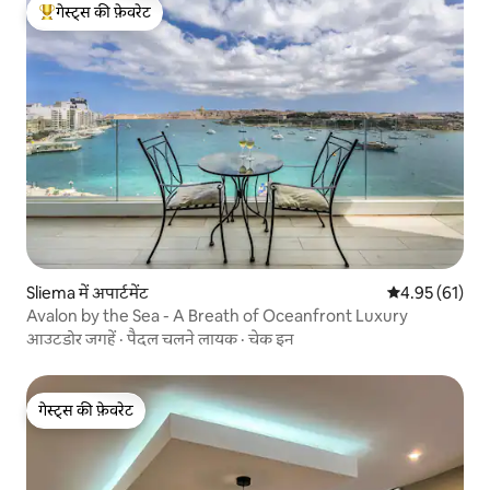
गेस्ट्स की फ़ेवरेट
गेस्ट्स का टॉप फ़ेवरेट
Sliema में अपार्टमेंट
औसत रेटिंग 5 में 
4.95 (61)
Avalon by the Sea - A Breath of Oceanfront Luxury
आउटडोर जगहें
·
पैदल चलने लायक
·
चेक इन
गेस्ट्स की फ़ेवरेट
गेस्ट्स की फ़ेवरेट