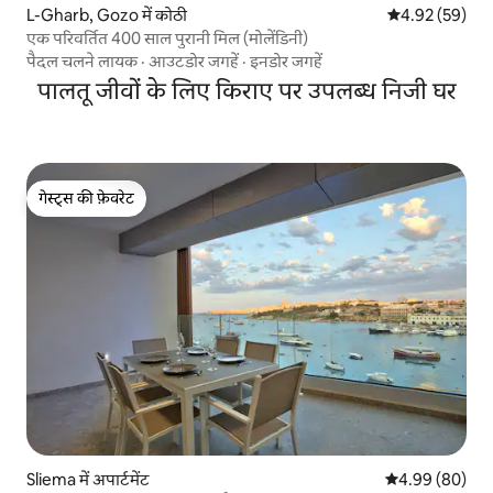
L-Gharb, Gozo में कोठी
औसत रेटिंग 5 में 
4.92 (59)
एक परिवर्तित 400 साल पुरानी मिल (मोलेंडिनी)
पैदल चलने लायक
·
आउटडोर जगहें
·
इनडोर जगहें
पालतू जीवों के लिए किराए पर उपलब्ध निजी घर
गेस्ट्स की फ़ेवरेट
गेस्ट्स की फ़ेवरेट
Sliema में अपार्टमेंट
औसत रेटिंग 5 में 
4.99 (80)