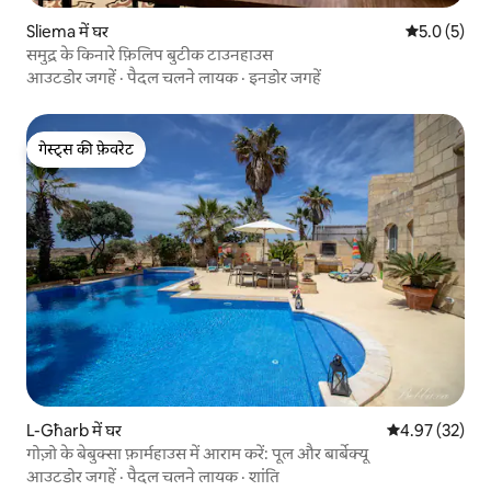
Sliema में घर
औसत रेटिंग 5 म
5.0 (5)
समुद्र के किनारे फ़िलिप बुटीक टाउनहाउस
आउटडोर जगहें
·
पैदल चलने लायक
·
इनडोर जगहें
गेस्ट्स की फ़ेवरेट
गेस्ट्स की फ़ेवरेट
L-Għarb में घर
औसत रेटिंग 5 में 
4.97 (32)
गोज़ो के बेबुक्सा फ़ार्महाउस में आराम करें: पूल और बार्बेक्यू
आउटडोर जगहें
·
पैदल चलने लायक
·
शांति