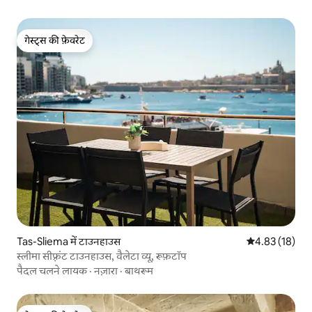
गेस्ट्स की फ़ेवरेट
गेस्ट्स की फ़ेवरेट
Tas-Sliema में टाउनहाउस
औसत रेटिंग 5 में 
4.83 (18)
स्लीमा सीफ़्रंट टाउनहाउस, वैलेटा व्यू, रूफ़टॉप
पैदल चलने लायक
·
नज़ारा
·
बाथरूम