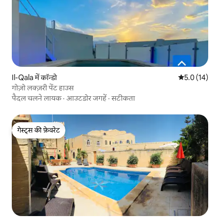
Il-Qala में कॉन्डो
औसत रेटिंग 5 मे
5.0 (14)
गोज़ो लक्ज़री पेंट हाउस
पैदल चलने लायक
·
आउटडोर जगहें
·
सटीकता
गेस्ट्स की फ़ेवरेट
गेस्ट्स की फ़ेवरेट