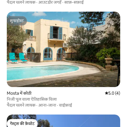
पैदल चलने लायक
·
आउटडोर जगहें
·
साफ़-सफ़ाई
सुपरहोस्ट
सुपरहोस्ट
Mosta में कोठी
औसत रेटिंग 5 म
5.0 (4)
निजी पूल वाला ऐतिहासिक विला
पैदल चलने लायक
·
आना-जाना
·
वाईफ़ाई
गेस्ट्स की फ़ेवरेट
गेस्ट्स की फ़ेवरेट