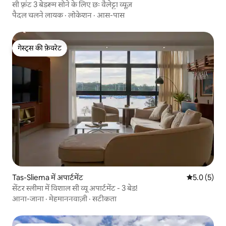
सी फ़्रंट 3 बेडरूम सोने के लिए छः वैलेट्टा व्यूज़
पैदल चलने लायक
·
लोकेशन
·
आस-पास
गेस्ट्स की फ़ेवरेट
गेस्ट्स की फ़ेवरेट
Tas-Sliema में अपार्टमेंट
औसत रेटिंग 5 म
5.0 (5)
सेंटर स्लीमा में विशाल सी व्यू अपार्टमेंट - 3 बेड!
आना-जाना
·
मेहमाननवाज़ी
·
सटीकता