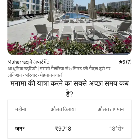
Muharraq में अपार्टमेंट
औसत रेटिंग 5
5 (7)
आधुनिक स्टूडियो | मरासी गैलेरिया से 5 मिनट की पैदल दूरी पर
लोकेशन
·
परिवार
·
मेहमाननवाज़ी
मनामा की यात्रा करने का सबसे अच्छा समय कब
है?
महीना
औसत किराया
औसत तापमान
जन॰
₹9,718
18°से॰