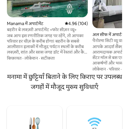
Manama में अपार्टमेंट
औसत रेटिंग 5 में से 4.96, 104 समीक्षाएँ
4.96 (104)
बहरीन बे लक्ज़री अपार्टमेंट «फोर सीज़न व्यू»
अल सीफ में अपार्टमेंट
जब आप इस रणनीतिक जगह पर रहेंगे, तो आपका
पैनोरमा सिटी व्यू वाला
परिवार हर चीज़ के करीब होगा। बहरीन के सबसे
आपके आदर्श सैंक्चुअरी
आलीशान इलाकों में मौजूद पर्यटन स्थलों के करीब
आरामदायक अपार्टमेंट 
लक्ज़री, शांत और खास जगह डॉट में रेस्तरां और कैफ़े
सेंटर मॉल से बस एक कद
हैं और एक टैक्सी बोट है जो आपको विपरीत क्षेत्र में
किफ़ायत
·
लोकेशन
·
सटीकता
आकर्षणों और भव्य रेस
एवेन्यू कॉम्प्लेक्स तक ले जाती है। दो किलोग्राम की
सही बनाता है। सुविधाएँ: - आरामदायक बिस्तर - पूरी
पैदल दूरी और कई इवेंट के लिए कयाकिंग बोट और
लोकेशन
·
परिवार
·
सट
तरह सुसज्जित किचन -
एक लुभावनी समुद्री दर्रा है। यह सब ठहरने की जगह
मनामा में छुट्टियाँ बिताने के लिए किराए पर उपलब्ध
-2 बाथरूम - इंटरनेट - मुफ़्त पार्क
से सिर्फ़ एक मिनट की पैदल दूरी पर है। यह उन
सेंटर मॉल, अलसैफ़ म
पर्यटकों के लिए सबसे वांछनीय जगहों में से एक है जो
जगहों में मौजूद मुख्य सुविधाएँ
मॉल, रिफ़ आइलैंड और म
एक विशेष और आलीशान जगह में रहना चाहते हैं।
कुछ ही मिनटों की दूरी पर है। हम आपक
उन सभी के लिए बिल्कुल सही आवास जो आराम
करने और आपके ठहरने
और काम के लिए एक बेहतरीन और आधुनिक जगह
बनाने के लिए तत्पर हैं
में रहना चाहते हैं
लिए पहचान के सबूत क