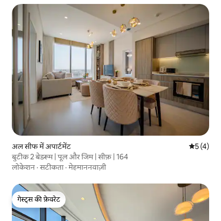
अल सीफ में अपार्टमेंट
औसत रेटिंग 5
5 (4)
बुटीक 2 बेडरूम | पूल और जिम | सीफ़ | 164
लोकेशन
·
सटीकता
·
मेहमाननवाज़ी
गेस्ट्स की फ़ेवरेट
गेस्ट्स की फ़ेवरेट