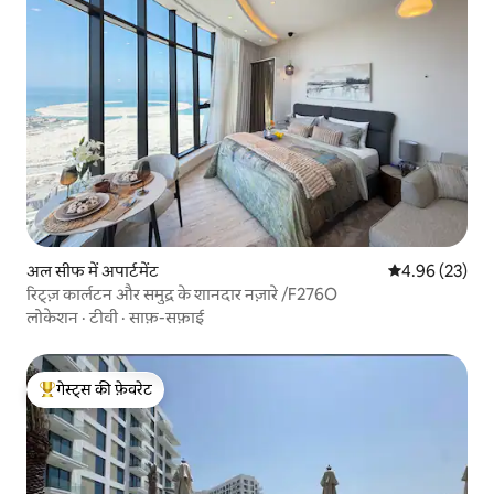
अल सीफ में अपार्टमेंट
औसत रेटिंग 5 में 
4.96 (23)
रिट्ज़ कार्लटन और समुद्र के शानदार नज़ारे /F276O
लोकेशन
·
टीवी
·
साफ़-सफ़ाई
गेस्ट्स की फ़ेवरेट
गेस्ट्स का टॉप फ़ेवरेट