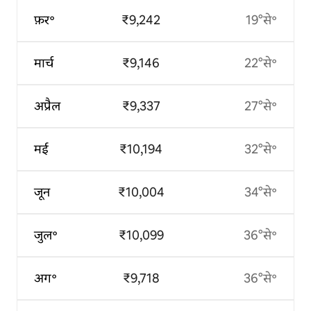
फ़र॰
₹9,242
19°से॰
मार्च
₹9,146
22°से॰
अप्रैल
₹9,337
27°से॰
मई
₹10,194
32°से॰
जून
₹10,004
34°से॰
जुल॰
₹10,099
36°से॰
अग॰
₹9,718
36°से॰