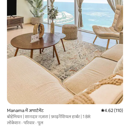
Manama में अपार्टमेंट
औसत रेटिंग 5 में स
4.62 (110)
बोहेमियन | शानदार नज़ारा | फ़ाइनेंशियल हार्बर | 1 BR
लोकेशन
·
परिवार
·
पूल