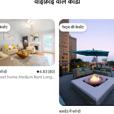
वाईफ़ाई वाले काँडो
फ़ेवरेट
गेस्ट्स की फ़ेवरेट
फ़ेवरेट
गेस्ट्स की फ़ेवरेट
ॉन्डो
औसत रेटिंग 5 में से 4.83, 80 समीक्षाएँ
4.83 (80)
weet home.Medium Rent Long
बकहेड में कॉन्डो