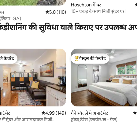
 समीक्षाएँ
Hoschton में घर
औ
10+ एकड़ के साथ निजी सुंदर घर!
 घर
औसत रेटिंग 5 में से 5.0, 110 समीक्षाएँ
5.0 (110)
 (कैंटन, GA)
ंडीशनिंग की सुविधा वाले किराए पर उपलब्ध अपार
की फ़ेवरेट
गेस्ट्स की फ़ेवरेट
टॉप फ़ेवरेट
गेस्ट्स का टॉप फ़ेवरेट
ार्टमेंट
औसत रेटिंग 5 में से 4.99, 149 समीक्षाएँ
4.99 (149)
गैनेस्विल्ले में अपार्टमेंट
औस
 समीक्षाएँ
र में सुंदर और आरामदायक निजी
ट्रीव्यू टेरेस (कार्यस्थल - डेक)