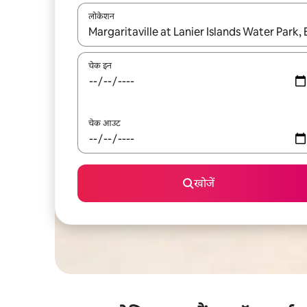
लोकेशन
नतीजों के उपलब्ध होने पर, अप और डाउन 'ऐरो की' का इस्तेमाल 
चेक इन
चेक आउट
खोजें