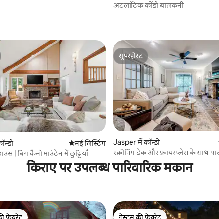
अटलांटिक कोंडो बालकनी
 समीक्षाएँ
सुपरहोस्ट
सुपरहोस्ट
Jasper में कॉन्डो
 समीक्षाएँ
ॉन्डो
ठहरने की नई जगह
नई लिस्टिंग
स्क्रीनिंग डेक और फ़ायरप्लेस के साथ पा
 हाउस | बिग कैनो माउंटेन में छुट्टियाँ
लिए अनुकूल कॉन्डो
किराए पर उपलब्ध पारिवारिक मकान
की फ़ेवरेट
गेस्ट्स की फ़ेवरेट