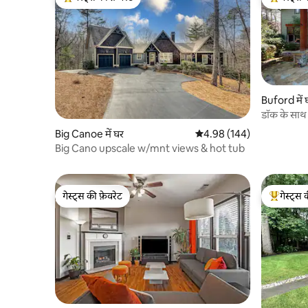
गेस्ट्स का टॉप फ़ेवरेट
गेस्ट्स का 
Buford में 
डॉक के साथ
Big Canoe में घर
औसत रेटिंग 5 में से 4.98, 144
4.98 (144)
Big Cano upscale w/mnt views & hot tub
गेस्ट्स की फ़ेवरेट
गेस्ट्स 
गेस्ट्स की फ़ेवरेट
गेस्ट्स का 