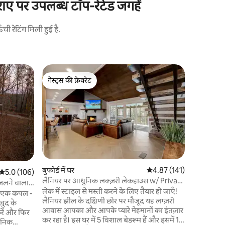
राए पर उपलब्ध टॉप-रेटेड जगहें
 रेटिंग मिली हुई है.
Buford में
गेस्ट्स की फ़ेवरेट
गेस्ट्स
लेक लैनियर 
गेस्ट्स की फ़ेवरेट
गेस्ट्स का
हॉलिडे पॉइ
विशाल रिट्
सकते हैं। य
और यहाँ एक
आइलैंड्स र
मौजूद है। लेज
हॉलिडे मैरीना
फ़िन्स अप व
बुफोर्ड में घर
औसत रेटिंग 5 में से 4.87, 14
4.87 (141)
औसत रेटिंग 5 में से 5.0, 106 समीक्षाएँ
5.0 (106)
बार एंड ग्रि
लैनियर पर आधुनिक लक्ज़री लेकहाउस w/ Private
रात का खाना
 जलने वाला
Dock
लेक में स्टाइल से मस्ती करने के लिए तैयार हो जाएँ!
बाद हॉट टब
ा एक कपल -
लैनियर झील के दक्षिणी छोर पर मौजूद यह लग्ज़री
खुद के
आवास आपका और आपके प्यारे मेहमानों का इंतज़ार
करें और फिर
कर रहा है। इस घर में 5 विशाल बेडरूम हैं और इसमें 13
धुनिक