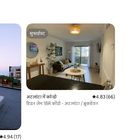
सुपरहोस्ट
सुपरहोस्ट
अटलांटा में कॉन्डो
औसत रेटिंग 5 में से 4.83, 6
4.83 (66)
हिडन जेम 1BR कोंडो - अटलांटा / ब्रुकहेवन
औसत रेटिंग 5 में से 4.94, 17 समीक्षाएँ
4.94 (17)