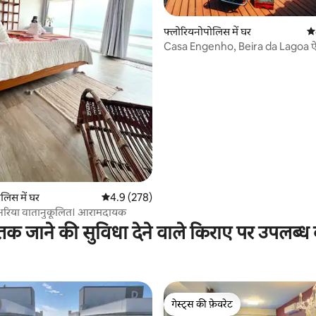
फ्लोरियनोपोलिस में घर
औस
Casa Engenho, Beira da Lagoa 
वातावरण
 समीक्षाएँ
लिस में घर
औसत रेटिंग 5 में से 4.9, 278 समीक्षाएँ
4.9 (278)
 अरिया वातानुकूलित। आरामदायक
क जाने की सुविधा देने वाले किराए पर उपलब्ध 
गेस्ट्स की फ़ेवरेट
गेस्ट्स की फ़ेवरेट