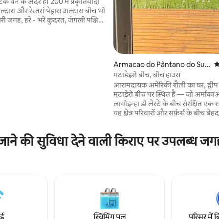
 वन के अंदर है। 200 में प्रकृतिवादी
ास अल्टास और रेस्तरां पेड्रास अल्टास बीच भी
ेरी जगह, हरे - भरे कुदरत, जंगली पक्षियों
अराकुआ, ब्लू टीज़, कैनरी और साबी से
है। आप मेरी जगह के आस - पास के खेतों
 समुद्री भोजन और सीप का स्वाद ले
 जगह उन लोगों के लिए एक सुखद और
Armacao do Pântano do Sul
औ
जगह है जो आराम करना चाहते हैं। हम
में घर
मटाडेइरो बीच, बीच हाउस
 समुदाय हैं
आरामदायक अमेरिकी शैली का घर, द्वीप के
मटाडेरो बीच पर स्थित है — जो अर्मा
लागोइन्हा डो लेस्टे के बीच संरक्षित एक सच्
यह क्षेत्र परिवारों और सर्फ़र्स के बीच बेह
क्योंकि यहाँ लहरें अच्छी होती हैं और नज
होते हैं। यहाँ तक पहुँचने के लिए आपको प
ाने की सुविधा देने वाली किराए पर उपलब्ध जगहो
पर करीब 10 मिनट की दूरी तय करनी होग
हरियाली और समुद्र के नज़ारे के साथ, 
और अनोखे पलों का अनुभव करने के ल
आदर्श जगह है।
ाई
स्विमिंग पूल
परिसर में ब