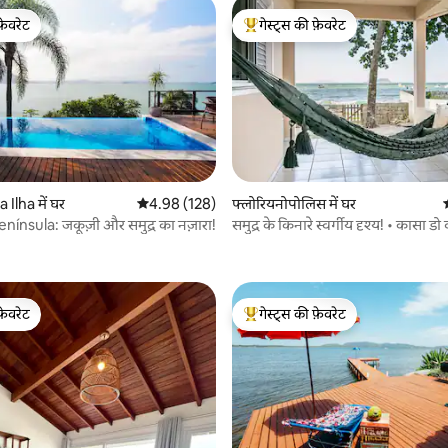
फ़ेवरेट
गेस्ट्स की फ़ेवरेट
फ़ेवरेट
गेस्ट्स का टॉप फ़ेवरेट
 समीक्षाएँ
 Ilha में घर
औसत रेटिंग 5 में से 4.98, 128 समीक्षाएँ
4.98 (128)
फ्लोरियनोपोलिस में घर
nínsula: जकूज़ी और समुद्र का नज़ारा!
समुद्र के किनारे स्वर्गीय दृश्य! • कासा डो 
फ़ेवरेट
गेस्ट्स की फ़ेवरेट
फ़ेवरेट
गेस्ट्स का टॉप फ़ेवरेट