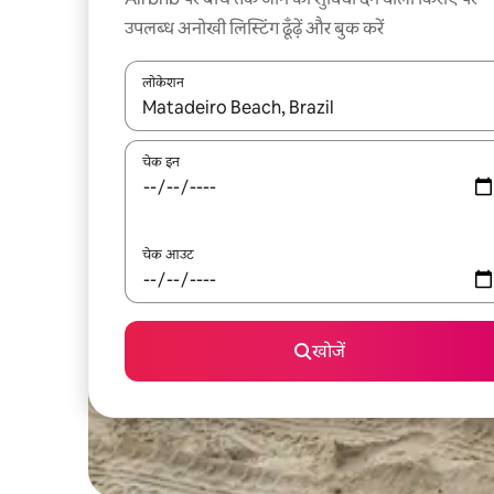
उपलब्ध अनोखी लिस्टिंग ढूँढ़ें और बुक करें
लोकेशन
नतीजों के उपलब्ध होने पर, अप और डाउन 'ऐरो की' का इस्तेमाल 
चेक इन
चेक आउट
खोजें