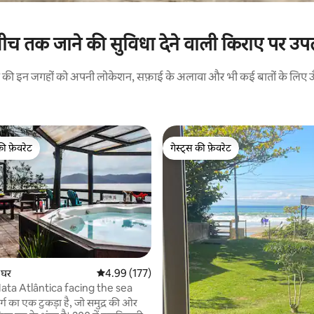
बीच तक जाने की सुविधा देने वाली किराए पर उपलब
रने की इन जगहों को अपनी लोकेशन, सफ़ाई के अलावा और भी कई बातों के लिए ऊँची
की फ़ेवरेट
गेस्ट्स की फ़ेवरेट
टॉप फ़ेवरेट
गेस्ट्स की फ़ेवरेट
 समीक्षाएँ
 घर
औसत रेटिंग 5 में से 4.99, 177 समीक्षाएँ
4.99 (177)
ata Atlântica facing the sea
र्ग का एक टुकड़ा है, जो समुद्र की ओर