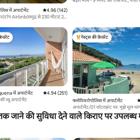
बेइरा मार्च - 9 मिनट का एयरपोर्ट, नोवो कै
कमरे
िस में अपार्टमेंट
औसत रेटिंग 5 में से 4.96, 142 समीक्षाएँ
4.96 (142)
्रीन|टॉप Airbnb|समुद्र से 230 मीटर| 2
ी
फ़ेवरेट
गेस्ट्स की फ़ेवरेट
फ़ेवरेट
गेस्ट्स का टॉप फ़ेवरेट
 समीक्षाएँ
ena में अपार्टमेंट
औसत रेटिंग 5 में से 4.94, 251 समीक्षाएँ
4.94 (251)
ं सी व्यू अपार्टमेंट
फ्लोरियनोपोलिस में अपार्टमेंट
औ
अपार्टमेंट/01 वॉटरफ़्रंट पर: मुझे मूल परं
क जाने की सुविधा देने वाले किराए पर उपलब्