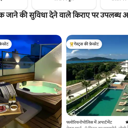
 जाने की सुविधा देने वाले किराए पर उपलब्ध अपा
फ़ेवरेट
गेस्ट्स की फ़ेवरेट
फ़ेवरेट
गेस्ट्स का टॉप फ़ेवरेट
 समीक्षाएँ
फ्लोरियनोपोलिस में अपार्टमेंट
औ