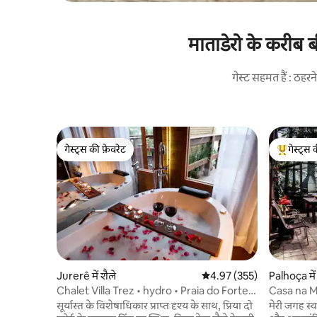
माताडेरो के करीब 
गेस्ट सहमत हैं : ठह
गेस्ट्स की फ़ेवरेट
गेस्ट्स 
गेस्ट्स की फ़ेवरेट
गेस्ट्स का 
Jurerê में शैले
औसत रेटिंग 5 में से 4.97, 355
4.97 (355)
Palhoça में
Chalet Villa Trez • hydro • Praia do Forte
Casa na M
Jurerê
सूर्यास्त के विशेषाधिकार प्राप्त दृश्य के साथ, प्रिया दो
मेरी जगह स्व