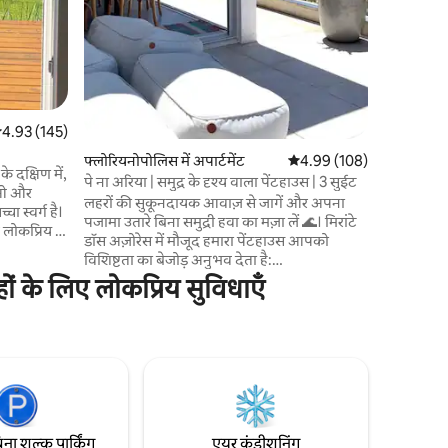
सत रेटिंग 5 में से 4.93, 145 समीक्षाएँ
4.93 (145)
फ्लोरियनोपोलिस में अपार्टमेंट
औसत रेटिंग 5 में से 4.99, 10
4.99 (108)
 दक्षिण में,
पे ना अरिया | समुद्र के दृश्य वाला पेंटहाउस | 3 सुईट
काओ और
लहरों की सुकूनदायक आवाज़ से जागें और अपना
चा स्वर्ग है।
पजामा उतारे बिना समुद्री हवा का मज़ा लें 🌊। मिरांटे
द लोकप्रिय है,
डॉस अज़ोरेस में मौजूद हमारा पेंटहाउस आपको
़ारे मनमोहक
विशिष्टता का बेजोड़ अनुभव देता है:
क्के रास्ते
फ़्लोरियानोपोलिस के सबसे प्राचीन समुद्र तटों में से
ं के लिए लोकप्रिय सुविधाएँ
ी। यहाँ की
एक पर रेत पर रहने का सौभाग्य 🏖️। 3 बेजोड़ सुइट्स
यह आराम करने
की सुविधा और लुभावने मनोरम नज़ारे के साथ, यहाँ
िए एक
आप सिर्फ़ ठहरने के लिए नहीं आते, बल्कि आपको
अपनी योग्यता के अनुसार मिलने वाली लग्ज़री के
साथ द्वीप की आत्मा का अनुभव मिलता है 🌅।
िना शुल्क पार्किंग
एयर कंडीशनिंग