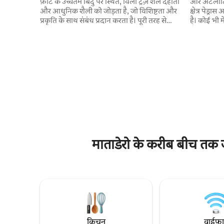
फ़ोर्ट के उच्चतम बिंदु पर स्थित, विला ट्रेज़ शैले देहाती
और अटलांटिक
और आधुनिक शैली को जोड़ता है, जो विशिष्टता और
क्षेत्र पेड्र
प्रकृति के साथ संबंध प्रदान करता है। पूरी तरह से
है। कोई भी म
लकड़ी से बने डिज़ाइन के साथ, यह जगह हर विवरण में
जैसे टूकन, 
आराम और आकर्षण प्रदान करती है। शैले से, आप
प्यार करता 
Praia do Forte और Praia da Daniela का
में उठाए गए
मनोरम दृश्य देखेंगे, आप इसकी सभी सुंदरता में
सकेंगे। यह
सूर्यास्त का आनंद ले सकते हैं। हम @
आदर्श शांत 
chalevillatrezहैं जेक का पुराना कॉटेज
एक अज़ोरियन
माताडेरो के करीब बीच तक ज
किचन
वाईफ़