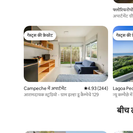
फ्लोरियनोपोल
अपार्टमेंट ग
सुईट|जकूज़
गेस्ट्स की फ़ेवरेट
गेस्ट्स की 
गेस्ट्स की फ़ेवरेट
गेस्ट्स की 
Campeche में अपार्टमेंट
औसत रेटिंग 5 में से 4.93, 244
4.93 (244)
Lagoa Pequ
आरामदायक स्टूडियो - ग्राम इल्हा डू कैम्पेचे 129
न्यू कम्पैछे मे
बीच त