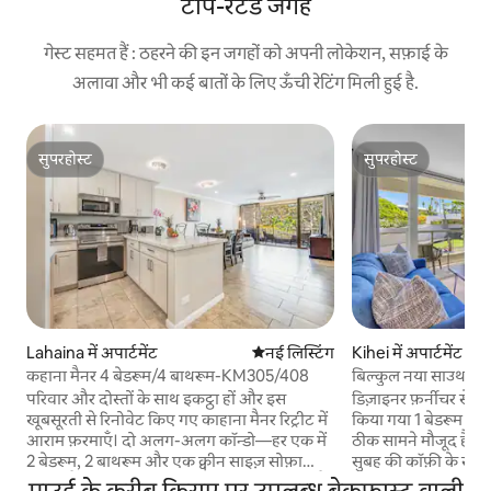
टॉप-रेटेड जगह
गेस्ट सहमत हैं : ठहरने की इन जगहों को अपनी लोकेशन, सफ़ाई के
अलावा और भी कई बातों के लिए ऊँची रेटिंग मिली हुई है.
सुपरहोस्ट
सुपरहोस्ट
सुपरहोस्ट
सुपरहोस्ट
Lahaina में अपार्टमेंट
ठहरने की नई जगह
नई लिस्टिंग
Kihei में अपार्टमेंट
कहाना मैनर 4 बेडरूम/4 बाथरूम-KM305/408
बिल्कुल नया साउथ किहेई
परिवार और दोस्तों के साथ इकट्ठा हों और इस
डिज़ाइनर फ़र्नीचर से 
खूबसूरती से रिनोवेट किए गए काहाना मैनर रिट्रीट में
किया गया 1 बेडरूम वा
आराम फ़रमाएँ। दो अलग-अलग कॉन्डो—हर एक में
ठीक सामने मौजूद है। ब
2 बेडरूम, 2 बाथरूम और एक क्वीन साइज़ सोफ़ा
सुबह की कॉफ़ी के साथ
स्लीपर है—जो जगह और निजता का बेहतरीन मेल है।
रिज़ॉर्ट की सुविधाओं का
माउई के करीब किराए पर उपलब्ध ब्रेकफ़ास्ट वाली