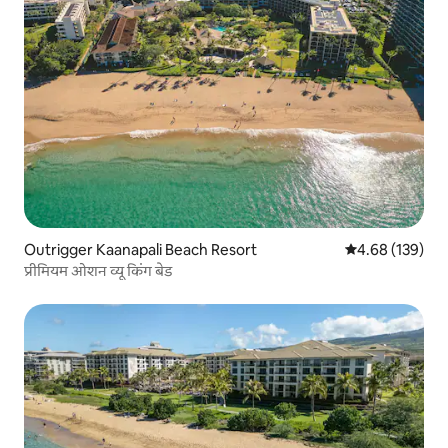
Outrigger Kaanapali Beach Resort
औसत रेटिंग 5 में स
4.68 (139)
प्रीमियम ओशन व्यू किंग बेड