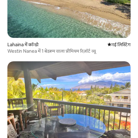
Lahaina में कॉन्डो
ठहरने की नई जग
नई लिस्टिंग
Westin Nanea में 1 बेडरूम वाला प्रीमियम रिज़ॉर्ट व्यू