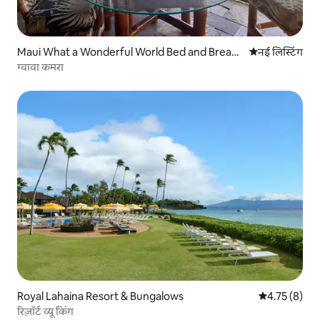
Maui What a Wonderful World Bed and Breakf
ठहरने की नई जग
नई लिस्टिंग
ast
ग्वावा कमरा
Royal Lahaina Resort & Bungalows
औसत रेटिंग 5 मे
4.75 (8)
रिज़ॉर्ट व्यू किंग