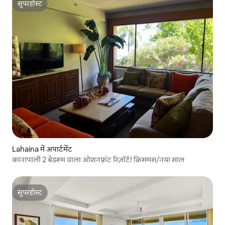
सुपरहोस्ट
सुपरहोस्ट
Lahaina में अपार्टमेंट
कानापाली 2 बेडरूम वाला ओशनफ़्रंट रिज़ॉर्ट! क्रिसमस/नया साल
सुपरहोस्ट
सुपरहोस्ट