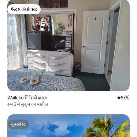
गेस्ट्स की फ़ेवरेट
गेस्ट्स की फ़ेवरेट
Wailuku में निजी कमरा
औसत रेटिंग 5
5 (5)
रूम 2 में सुकून का माहौल
सुपरहोस्ट
सुपरहोस्ट