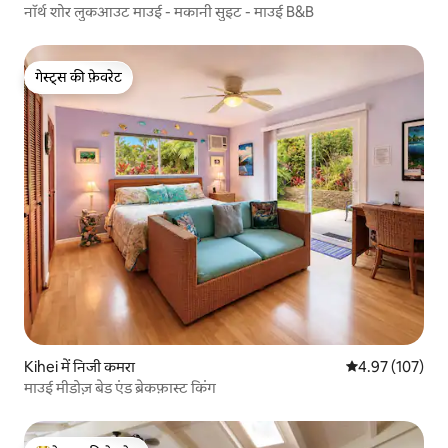
नॉर्थ शोर लुकआउट माउई - मकानी सुइट - माउई B&B
गेस्ट्स की फ़ेवरेट
गेस्ट्स की फ़ेवरेट
Kihei में निजी कमरा
औसत रेटिंग 5 में स
4.97 (107)
माउई मीडोज़ बेड एंड ब्रेकफ़ास्ट किंग