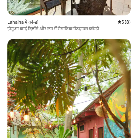
Lahaina में कॉन्डो
औसत रेटिंग 5
5 (8)
होनुआ काई रिज़ॉर्ट और स्पा में रोमांटिक पेंटहाउस कॉन्डो