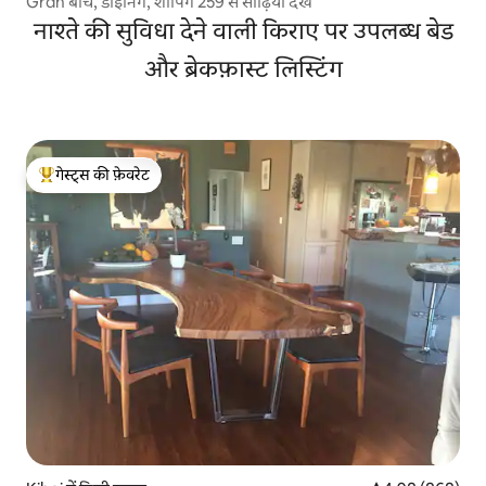
Grdn बीच, डाइनिंग, शॉपिंग 259 से सीढ़ियाँ देखें
नाश्ते की सुविधा देने वाली किराए पर उपलब्ध बेड
और ब्रेकफ़ास्ट लिस्टिंग
गेस्ट्स की फ़ेवरेट
गेस्ट्स का टॉप फ़ेवरेट