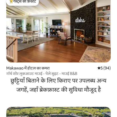
गेस्ट्स की फ़ेवरेट
गेस्ट्स का टॉप फ़ेवरेट
Makawao में होटल का कमरा
औसत रेटिंग 5 
5 (94)
नॉर्थ शोर लुकआउट माउई - पेले सुइट - माउई B&B
छुट्टियाँ बिताने के लिए किराए पर उपलब्ध अन्य
जगहें, जहाँ ब्रेकफ़ास्ट की सुविधा मौजूद है