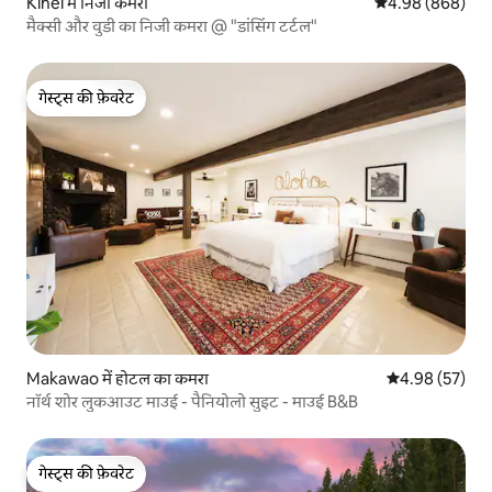
Kihei में निजी कमरा
औसत रेटिंग 5 में स
4.98 (868)
मैक्सी और वुडी का निजी कमरा @ "डांसिंग टर्टल"
गेस्ट्स की फ़ेवरेट
गेस्ट्स की फ़ेवरेट
Makawao में होटल का कमरा
औसत रेटिंग 5 में 
4.98 (57)
नॉर्थ शोर लुकआउट माउई - पैनियोलो सुइट - माउई B&B
गेस्ट्स की फ़ेवरेट
गेस्ट्स की फ़ेवरेट