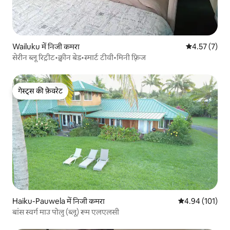
Wailuku में निजी कमरा
औसत रेटिंग 5 में
4.57 (7)
सेरीन ब्लू रिट्रीट•क्वीन बेड•स्मार्ट टीवी•मिनी फ़्रिज
गेस्ट्स की फ़ेवरेट
गेस्ट्स की फ़ेवरेट
Haiku-Pauwela में निजी कमरा
औसत रेटिंग 5 में स
4.94 (101)
बांस स्वर्ग माउ पोलु (ब्लू) रूम एलएलसी