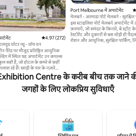
 समीक्षाएँ
Port Melbourne में अपार्टमेंट
औ
मेलबर्न - अरमाडा पोर्ट मेलबर्न - सुरक्षित 
इस स्टाइलिश पोर्ट मेलबर्न अपार्टमेंट मे
फ़रमाएँ, जो समंदर के किनारे, बे स्ट्रीट के
रेस्टोरेंट और दुकानों से बस थोड़ी ही पैदल
र्टमेंट
औसत रेटिंग 5 में से 4.97, 272 समीक्षाएँ
4.97 (272)
रोशन और आधुनिक, सुरक्षित पार्किंग, लिफ
एलवुड वॉटर व्यू - वॉय वन
Telstra वाई-फ़ाई, बढ़िया लिनन और डॉ
ीन पैरेड पर मौजूद प्रतिष्ठित आधुनिक
नज़ारों वाली एक निजी बालकनी के साथ। बे के किना
डिंग में स्थित यह अपार्टमेंट उन कपल्स
रहने और शहर की सुविधा के परफ़ेक्ट मि
कुल सही है, जो होटल के कमरे से कहीं
आनंद लें, जहाँ से ट्राम से मेलबर्न CB
ाश रहे हैं। खाड़ी के पार के नज़ारे
से भी कम समय में आसानी से पहुँचा जा 
रहते हैं। सेंट किल्डा की एकलैंड स्ट्रीट
bition Centre के करीब बीच तक जाने की सु
पेशेवर तरीके से साफ़-सुथरी और कपल्स
े जीवंत ऑरमंड रोड विलेज के करीब
व्यावसायिक यात्रियों और लंबे समय तक 
हर के परिवहन साधनों के करीब मौजूद
के लिए बिलकुल सही।
जगहों के लिए लोकप्रिय सुविधाएँ
 छुट्टियाँ मनाने वाले या व्यावसायिक
 लिए एक परफ़ेक्ट ठिकाना है, जो शहर में
 की तलाश में नहीं, बल्कि एक
 लोकेशन की तलाश में हैं। यहाँ ठहरें और
ं की तरह रहें। (कृपया बिल्लियाँ न लाएँ।)