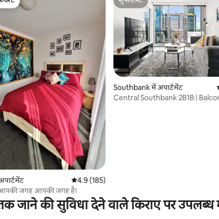
फ़ेवरेट
सुपरहोस्ट
फ़ेवरेट
सुपरहोस्ट
 समीक्षाएँ
Southbank में अपार्टमेंट
Central Southbank 2B1B | Balco
Carpark+Pool+Gym
अपार्टमेंट
औसत रेटिंग 5 में से 4.9, 185 समीक्षाएँ
4.9 (185)
 - आपकी जगह आपकी जगह है।
क जाने की सुविधा देने वाले किराए पर उपलब्