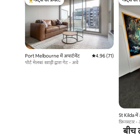
गेस्ट्स की फ़ेवरेट
गेस्ट्स की 
गेस्ट्स का टॉप फ़ेवरेट
गेस्ट्स की 
Port Melbourne में अपार्टमेंट
औसत रेटिंग 5 में से 4.96, 71
4.96 (71)
पोर्ट मेलब। खाड़ी द्वारा गेट - अवे
St Kilda में 
फ़िनस्टार
बीच त