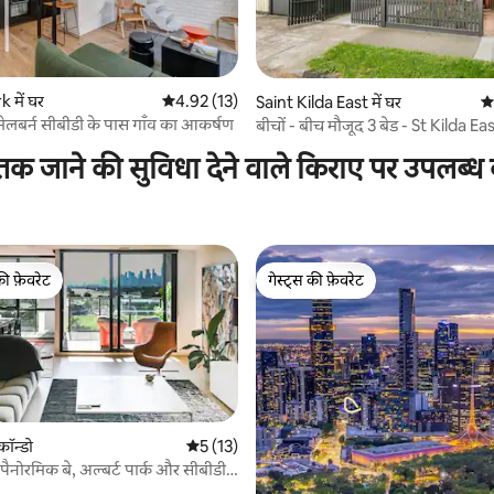
 में घर
औसत रेटिंग 5 में से 4.92, 13 समीक्षाएँ
4.92 (13)
Saint Kilda East में घर
औस
 समीक्षाएँ
 | मेलबर्न सीबीडी के पास गाँव का आकर्षण
बीचों - बीच मौजूद 3 बेड - St Kilda East
क जाने की सुविधा देने वाले किराए पर उपलब्ध 
की फ़ेवरेट
गेस्ट्स की फ़ेवरेट
टॉप फ़ेवरेट
गेस्ट्स की फ़ेवरेट
कॉन्डो
औसत रेटिंग 5 में से 5, 13 समीक्षाएँ
5 (13)
| पैनोरमिक बे, अल्बर्ट पार्क और सीबीडी
 समीक्षाएँ