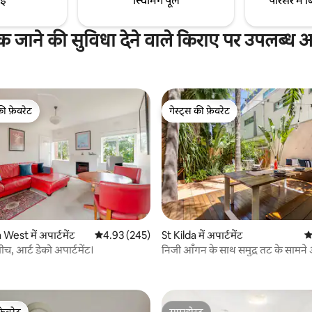
ाई
स्विमिंग पूल
परिसर में ब
 जाने की सुविधा देने वाले किराए पर उपलब्ध अपा
की फ़ेवरेट
गेस्ट्स की फ़ेवरेट
टॉप फ़ेवरेट
गेस्ट्स की फ़ेवरेट
 West में अपार्टमेंट
औसत रेटिंग 5 में से 4.93, 245 समीक्षाएँ
4.93 (245)
St Kilda में अपार्टमेंट
औ
बीच, आर्ट डेको अपार्टमेंट।
निजी आँगन के साथ समुद्र तट के साम
 समीक्षाएँ