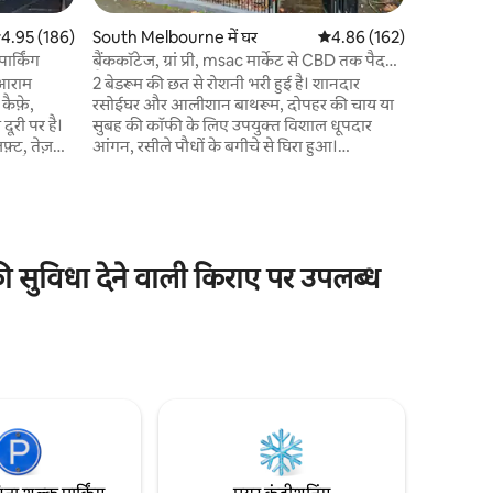
और दुकानों
भोजन क्षेत्
सत रेटिंग 5 में से 4.95, 186 समीक्षाएँ
4.95 (186)
South Melbourne में घर
औसत रेटिंग 5 में से 4.86, 16
4.86 (162)
मास्टर रूम 
पार्किंग
बैंककॉटेज, ग्रां प्री, msac मार्केट से CBD तक पैदल
चाय के कमरे
सैर
ं आराम
2 बेडरूम की छत से रोशनी भरी हुई है। शानदार
स्पीड वाईफ
 कैफ़े,
रसोईघर और आलीशान बाथरूम, दोपहर की चाय या
किसी भी तर
 दूरी पर है।
सुबह की कॉफी के लिए उपयुक्त विशाल धूपदार
़्ट, तेज़
आंगन, रसीले पौधों के बगीचे से घिरा हुआ।
कलैंड्स के
वातानुकूलित, हाइड्रोनिक हीटिंग से सुसज्जित। ऊंची
रे
छत वाले विशाल शयनकक्ष, उच्च गुणवत्ता वाले
श्रण का
बेल्जियम लिनेन से सजे कमरे, कलात्मक रूप से
D तक 10 मिनट
सुशोभित और सुव्यवस्थित। काम करने के लिए एक
सकता है।
बढ़िया घर, मेलबर्न के भीतरी इलाकों को घूमने के लिए
विधा देने वाली किराए पर उपलब्ध
,
आदर्श स्थान, सामने मुफ्त पार्किंग की सुविधा। ग्रैंड
ठहरने वालों
प्रिक्स, सीबीडी और साउथ मेलबर्न मार्केट तक पैदल
दूरी पर। आस-पास ट्राम #1,12 और 96 हैं