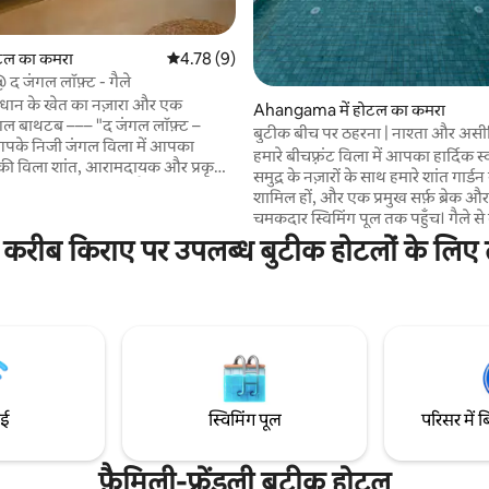
ोटल का कमरा
औसत रेटिंग 5 में से 4.78, 9 समीक्षाएँ
4.78 (9)
 द जंगल लॉफ़्ट - गैले
र, धान के खेत का नज़ारा और एक
Ahangama में होटल का कमरा
 समीक्षाएँ
––– "द जंगल लॉफ़्ट –
बुटीक बीच पर ठहरना | नाश्ता और असी
 आपके निजी जंगल विला में आपका
फ़ाई
हमारे बीचफ़्रंट विला में आपका हार्दिक स
मंकी विला शांत, आरामदायक और प्रकृति
समुद्र के नज़ारों के साथ हमारे शांत गार्डन 
ांत संबंध प्रदान करता है। एक उदार छत
शामिल हों, और एक प्रमुख सर्फ़ ब्रेक और
खती है, जो धीमी सुबह और शांतिपूर्ण
चमकदार स्विमिंग पूल तक पहुँच। गैले से बस 30
िए एकदम सही है। अंदर, एक खुला
मिनट और अहंगामा शहर से 5 मिनट की द
 करीब किराए पर उपलब्ध बुटीक होटलों के लिए ल
ड़ी खिड़कियाँ जंगल को आमंत्रित
सुविधाजनक रूप से स्थित है। नाश्ता शामि
री तरह से बंद बाथरूम में एक चौड़ी खिड़की
एक निजी शेफ़ किराए पर लेने या हमारे
एक गहरा भिगोने वाला टब है, जो जंगल के
इस्तेमाल करने का विकल्प है। सर्फ़र, परिवारों और
बिना किसी रुकावट के दिखाता है।
समुद्र के किनारे गर्मजोशी भरी मेज़बानी
सहित
उष्णकटिबंधीय सुबह के साथ शांतिपूर्ण
तलाश करने वाले जोड़ों के लिए बिल्कुल
ाई
स्विमिंग पूल
परिसर में ब
फ़ैमिली-फ़्रेंडली बुटीक होटल