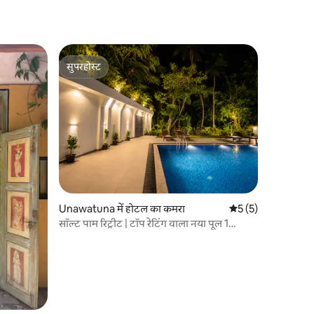
सुपरहोस्ट
सुपरहोस्ट
Unawatuna में होटल का कमरा
औसत रेटिंग 5 में से 5, 
5 (5)
सॉल्ट पाम रिट्रीट | टॉप रेटिंग वाला नया पूल 1
बेडरूम/बाथरूम