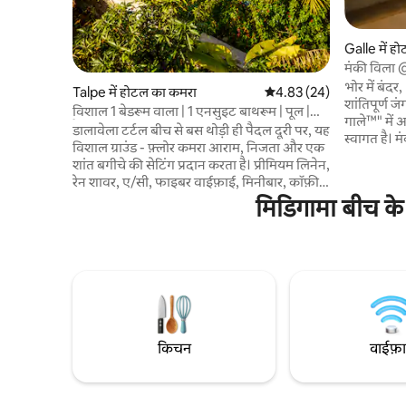
Galle में ह
मंकी विला @
भोर में बंद
Talpe में होटल का कमरा
औसत रेटिंग 5 में से 4.83, 24
4.83 (24)
शांतिपूर्ण जंगल बाथटब 
विशाल 1 बेडरूम वाला | 1 एनसुइट बाथरूम | पूल |
गाले™" में
टैल्प बीच
डालावेला टर्टल बीच से बस थोड़ी ही पैदल दूरी पर, यह
स्वागत है। 
विशाल ग्राउंड - फ़्लोर कमरा आराम, निजता और एक
के साथ एक श
शांत बगीचे की सेटिंग प्रदान करता है। प्रीमियम लिनेन,
पेड़ों को दे
रेन शावर, ए/सी, फाइबर वाईफ़ाई, मिनीबार, कॉफ़ी
दोपहर के ल
और चाय स्टेशन, डेस्क, आर्मचेयर और सोफ़े के साथ
मिडिगामा बीच के
लेआउट और ब
एक निजी आँगन के साथ किंग साइज़ बेड का आनंद
करती हैं। पू
लें। कस्टम फ़र्निशिंग और ट्रॉपिकल आर्टवर्क के साथ
के बगल में 
कोरल टोन में डिज़ाइन की गई यह जगह उन मेहमानों
नज़ारों को 
के लिए उपयुक्त है, जो बेहतरीन सेवा को महत्व देते हैं
ब्रेकफ़ास्ट 
और डिज़ाइन पर विचार करते हैं। ऐक्सेस में 20x6
मीटर का पूल, रसीला बगीचा और ऑन - साइट
रेस्टोरेंट और बार शामिल हैं।
किचन
वाईफ़