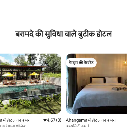
 समीक्षाएँ
बरामदे की सुविधा वाले बुटीक होटल
गेस्ट्स की फ़ेवरेट
गेस्ट्स की फ़ेवरेट
में होटल का कमरा
औसत रेटिंग 5 में से 4.67, 3 समीक्षाएँ
4.67 (3)
Ahangama में होटल का कमरा
 अहंगामा श्रीलंका
कम्युनिटी रूम 1