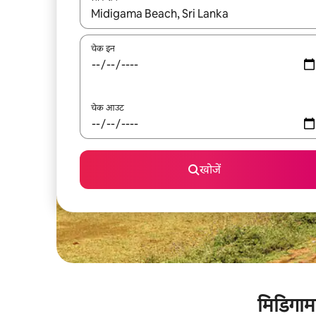
नतीजों के उपलब्ध होने पर, अप और डाउन 'ऐरो की' का इस्तेमाल 
चेक इन
चेक आउट
खोजें
मिडिगाम