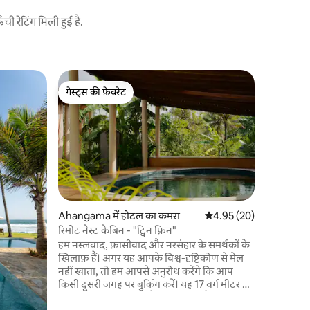
 रेटिंग मिली हुई है.
Ahangama 
गेस्ट्स की फ़ेवरेट
गेस्ट्स की
गार्डन सुइ
गेस्ट्स की फ़ेवरेट
गेस्ट्स की
गार्डन सुइट,
और इसके दो 
सकते हैं, 
डेको हाउस 
इलाके में म
बगीचे, एक 
ढेर सारी जगह है। गाँव की सैर करत
के पार ले ज
Ahangama में होटल का कमरा
औसत रेटिंग 5 में से 4.95, 2
4.95 (20)
दुनिया में
रिमोट नेस्ट केबिन - "ट्विन फ़िन"
में, दक्षिण 
हम नस्लवाद, फ़ासीवाद और नरसंहार के समर्थकों के
है।
खिलाफ़ हैं। अगर यह आपके विश्व-दृष्टिकोण से मेल
नहीं खाता, तो हम आपसे अनुरोध करेंगे कि आप
किसी दूसरी जगह पर बुकिंग करें। यह 17 वर्ग मीटर का
कमरा सीधे गोवियापाना लैगून पर स्थित है। बड़े