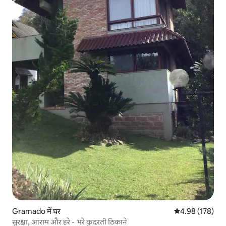
Gramado में घर
औसत रेटिंग 5 में स
4.98 (178)
सुरक्षा, आराम और हरे - भरे कुदरती ठिकाने