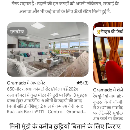
गेस्ट सहमत हैं : ठहरने की इन जगहों को अपनी लोकेशन, सफ़ाई के
अलावा और भी कई बातों के लिए ऊँची रेटिंग मिली हुई है.
सुपरहोस्ट
गेस्ट्स की फ़ेवरेट
सुपरहोस्ट
गेस्ट्स का टॉप फ़ेवरेट
Gramado में अपार्टमेंट
औसत रेटिंग 5 में से 5, 3 समीक्षाएँ
5 (3)
650 मीटर, रुआ कोबर्टा सेंट्रो/विला वर्डे 202ए
Gramado में शैले
रुआ कोबर्टा से कुछ मीटर की दूरी पर स्थित 3 सुइट्स
रेफ्यूजियो ग्रामाडो: से
वाला सुंदर अपार्टमेंट। 6 लोगों के ठहरने की जगह
कुदरत के बीचों-बीच म
(बच्चों सहित) (शिशु : 2 साल से कम उम्र के)। पता:
से 270° का मनमोहक नज़
Rua Luis Bezi nº 111 – Centro – Gramado
पर लेटे-लेटे सूर्योदय द
डिएगो Oliveira Imóveis ME द्वारा मैनेज किया
अंत फ़र्श पर बैठकर सूर्
गया * घरेलू बर्तनों और उपकरणों के साथ पूर्ण रसोई।
करें। बेहद सुविधाजनक
मिनी मुंडो के करीब छुट्टियाँ बिताने के लिए किराए
* स्मार्ट टीवी, हॉट और कोल्ड एयर कंडीशनिंग और
जकूज़ी वाला शैले। बेड