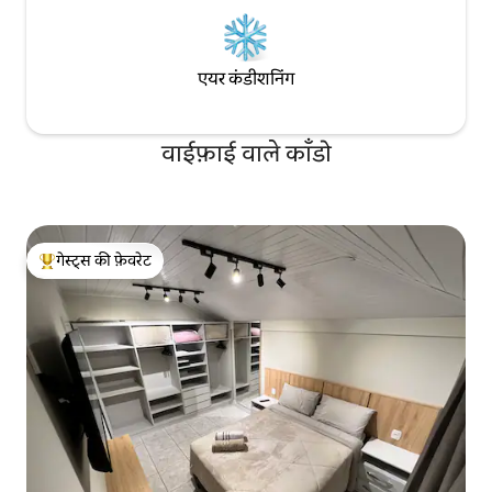
एयर कंडीशनिंग
वाईफ़ाई वाले काँडो
गेस्ट्स की फ़ेवरेट
गेस्ट्स का टॉप फ़ेवरेट