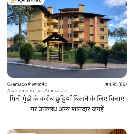
गेस्ट्स की फ़ेवरेट
गेस्ट्स का टॉप फ़ेवरेट
Gramado में अपार्टमेंट
औसत रेटिंग 5 में 
4.95 (86)
Apartamento das Araucárias
मिनी मुंडो के करीब छुट्टियाँ बिताने के लिए किराए
पर उपलब्ध अन्य शानदार जगहें