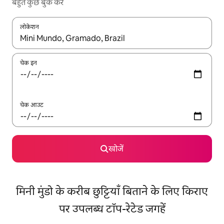
बहुत कुछ बुक करें
लोकेशन
नतीजों के उपलब्ध होने पर, अप और डाउन 'ऐरो की' का इस्तेमाल करके नेविगेट करें
चेक इन
चेक आउट
खोजें
मिनी मुंडो के करीब छुट्टियाँ बिताने के लिए किराए
पर उपलब्ध टॉप-रेटेड जगहें