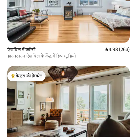
ऐशविल में कॉन्डो
औसत रेटिंग 5 में स
4.98 (263)
डाउनटाउन ऐशविल के केंद्र में हिप स्टूडियो
गेस्ट्स की फ़ेवरेट
गेस्ट्स का टॉप फ़ेवरेट