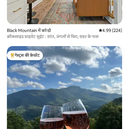
Black Mountain में कॉन्डो
औसत रेटिंग 5 में स
4.99 (224)
क्रीकसाइड प्राइवेट सुईट : शांत, जंगलों से घिरा, शहर के पास
गेस्ट्स की फ़ेवरेट
गेस्ट्स का टॉप फ़ेवरेट