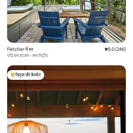
Fletcher में घर
औसत रेटिंग 5 में 
5.0 (246)
एट्रियम हाउस - स्पा रिट्रीट
गेस्ट्स की फ़ेवरेट
गेस्ट्स का टॉप फ़ेवरेट