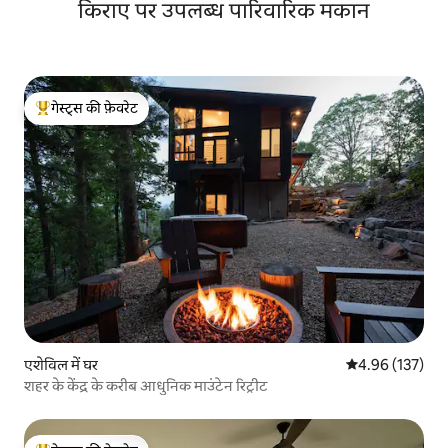
किराए पर उपलब्ध पारिवारिक मकान
गेस्ट्स की फ़ेवरेट
गेस्ट्स का टॉप फ़ेवरेट
एशेविल में घर
औसत रेटिंग 5 में स
4.96 (137)
शहर के केंद्र के करीब आधुनिक माउंटेन रिट्रीट