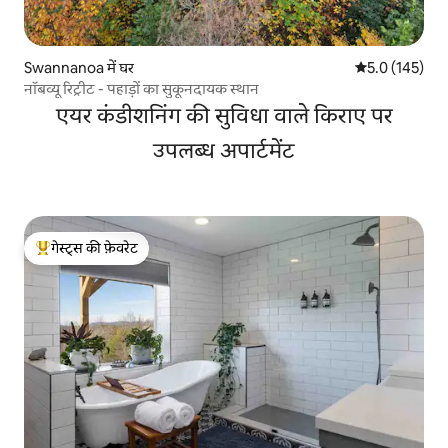
Swannanoa में घर
औसत रेटिंग 5 में 
5.0 (145)
नॉबव्यू रिट्रीट - पहाड़ों का सुकूनदायक स्थान
एयर कंडीशनिंग की सुविधा वाले किराए पर
उपलब्ध अपार्टमेंट
गेस्ट्स की फ़ेवरेट
गेस्ट्स का टॉप फ़ेवरेट