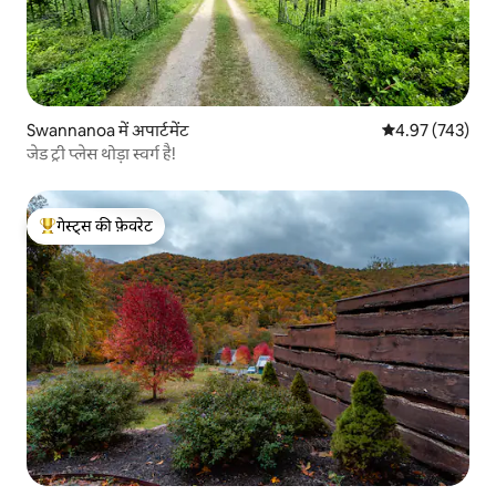
Swannanoa में अपार्टमेंट
औसत रेटिंग 5 में स
4.97 (743)
जेड ट्री प्लेस थोड़ा स्वर्ग है!
गेस्ट्स की फ़ेवरेट
गेस्ट्स का टॉप फ़ेवरेट