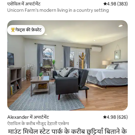
एशेविल में अपार्टमेंट
औसत रेटिंग 5 में स
4.98 (383)
Unicorn Farm's modern living in a country setting
गेस्ट्स की फ़ेवरेट
गेस्ट्स का टॉप फ़ेवरेट
Alexander में अपार्टमेंट
औसत रेटिंग 5 में स
4.98 (626)
ऐशविल के करीब मौजूद देहाती एस्केप
माउंट मिचेल स्टेट पार्क के करीब छुट्टियाँ बिताने के