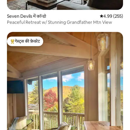
Seven Devils में कॉन्डो
औसत रेटिंग 5 में स
4.99 (255)
Peaceful Retreat w/ Stunning Grandfather Mtn View
गेस्ट्स की फ़ेवरेट
गेस्ट्स का टॉप फ़ेवरेट