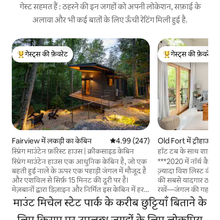
गेस्ट सहमत हैं : ठहरने की इन जगहों को अपनी लोकेशन, सफ़ाई के
अलावा और भी कई बातों के लिए ऊँची रेटिंग मिली हुई है.
गेस्ट्स की फ़ेवरेट
गेस्ट्स की फ़ेवरेट
गेस्ट्स का टॉप फ़ेवरेट
गेस्ट्स का टॉप फ़ेवरेट
Fairview में लकड़ी का केबिन
औसत रेटिंग 5 में से 4.99, 247 समीक्षाएँ
4.99 (247)
Old Fort में ट्रीहाउस
स्प्रिंग माउंटेन फ़ॉरेस्ट हाउस | क्रीकसाइड केबिन
हॉट टब के साथ शानदार 
स्प्रिंग माउंटेन हाउस एक आधुनिक केबिन है, जो एक
***2020 में नॉर्थ कैरो
बहती हुई नाले के ऊपर एक पहाड़ी जंगल में मौजूद है
ज़्यादा विश लिस्ट की गई प्रॉपर्टी*
और एशविल से सिर्फ़ 15 मिनट की दूरी पर है।
की सबसे यादगार ठहरने 
मेज़बानों द्वारा डिज़ाइन और निर्मित इस केबिन में हर
रखें—जंगल की गहराइय
जगह हाथ से बनी लकड़ी और धातु की कलाकारी
निजी ट्रीहाउस, जिसे आ
माउंट मिचेल स्टेट पार्क के करीब छुट्टियाँ बिताने के
देखने को मिलती है, जिसके लिए साइट से ही लकड़ी
और पूरी शांति के लिए डि
ली गई है। नहर की ध्वनियों के साथ जागें, चारों ओर
लिए किराए पर उपलब्ध जगहों के लिए लोकप्रिय
झूलते हुए पुल से होकर