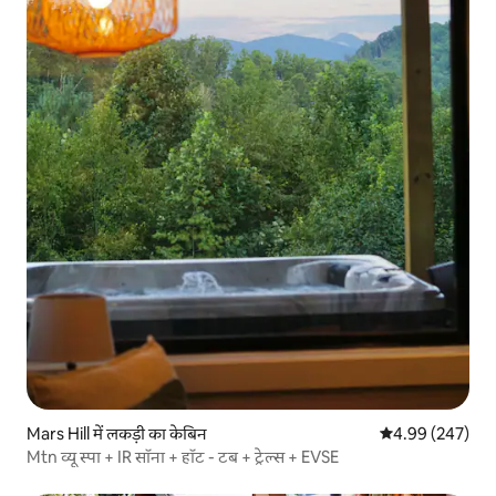
Mars Hill में लकड़ी का केबिन
औसत रेटिंग 5 में स
4.99 (247)
Mtn व्यू स्पा + IR सॉना + हॉट - टब + ट्रेल्स + EVSE