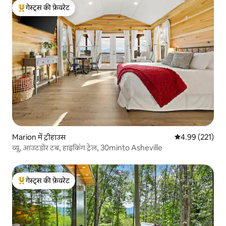
गेस्ट्स की फ़ेवरेट
गेस्ट्स का टॉप फ़ेवरेट
Marion में ट्रीहाउस
औसत रेटिंग 5 में स
4.99 (221)
व्यू, आउटडोर टब, हाइकिंग ट्रेल, 30minto Asheville
गेस्ट्स की फ़ेवरेट
गेस्ट्स का टॉप फ़ेवरेट