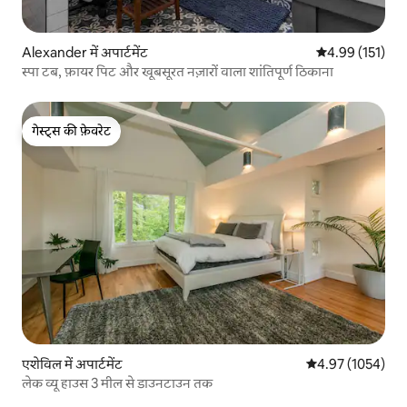
Alexander में अपार्टमेंट
औसत रेटिंग 5 में स
4.99 (151)
स्पा टब, फ़ायर पिट और खूबसूरत नज़ारों वाला शांतिपूर्ण ठिकाना
गेस्ट्स की फ़ेवरेट
गेस्ट्स की फ़ेवरेट
एशेविल में अपार्टमेंट
औसत रेटिंग 5 में से 
4.97 (1054)
लेक व्यू हाउस 3 मील से डाउनटाउन तक