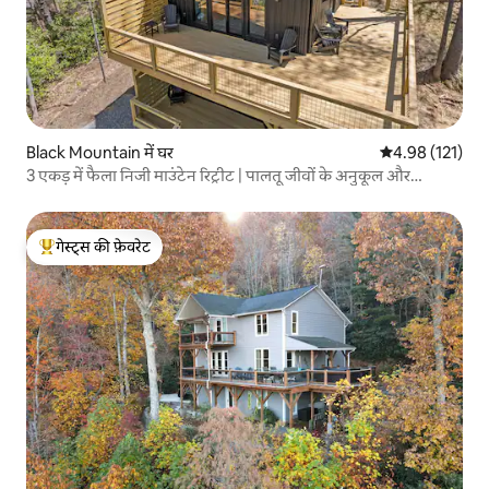
Black Mountain में घर
औसत रेटिंग 5 में स
4.98 (121)
3 एकड़ में फैला निजी माउंटेन रिट्रीट | पालतू जीवों के अनुकूल और
आधुनिक
गेस्ट्स की फ़ेवरेट
गेस्ट्स का टॉप फ़ेवरेट