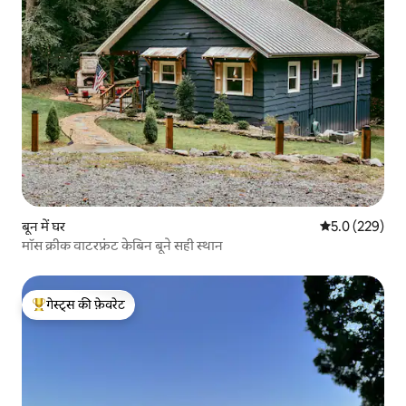
बून में घर
औसत रेटिंग 5 में 
5.0 (229)
मॉस क्रीक वाटरफ्रंट केबिन बूने सही स्थान
गेस्ट्स की फ़ेवरेट
गेस्ट्स का टॉप फ़ेवरेट