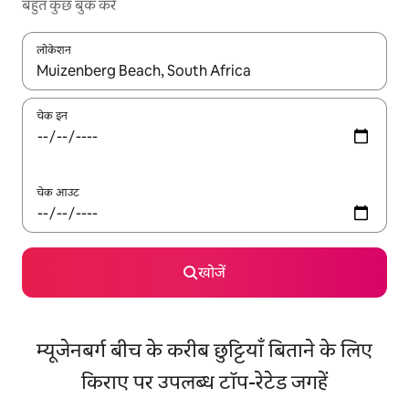
बहुत कुछ बुक करें
लोकेशन
नतीजों के उपलब्ध होने पर, अप और डाउन 'ऐरो की' का इस्तेमाल करके नेविगेट करें
चेक इन
चेक आउट
खोजें
म्यूजेनबर्ग बीच के करीब छुट्टियाँ बिताने के लिए
किराए पर उपलब्ध टॉप-रेटेड जगहें