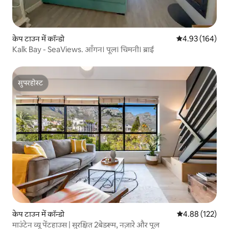
केप टाउन में कॉन्डो
औसत रेटिंग 5 में स
4.93 (164)
Kalk Bay - SeaViews. आँगन। पूल। चिमनी। ब्राई
सुपरहोस्ट
सुपरहोस्ट
केप टाउन में कॉन्डो
औसत रेटिंग 5 में स
4.88 (122)
माउंटेन व्यू पेंटहाउस | सुरक्षित 2बेडरूम, नज़ारे और पूल