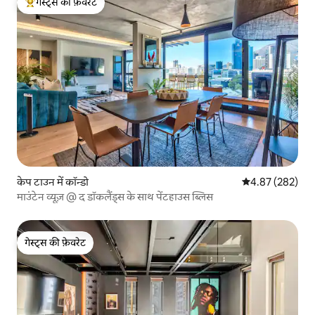
गेस्ट्स की फ़ेवरेट
गेस्ट्स का टॉप फ़ेवरेट
केप टाउन में कॉन्डो
औसत रेटिंग 5 में स
4.87 (282)
माउंटेन व्यूज़ @ द डॉकलैंड्स के साथ पेंटहाउस ब्लिस
गेस्ट्स की फ़ेवरेट
गेस्ट्स की फ़ेवरेट