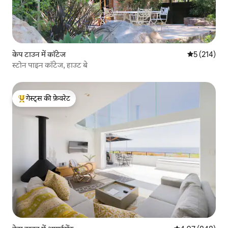
केप टाउन में कॉटेज
औसत रेटिंग 5 म
5 (214)
स्टोन पाइन कॉटेज, हाउट बे
गेस्ट्स की फ़ेवरेट
गेस्ट्स का टॉप फ़ेवरेट