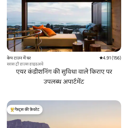
केप टाउन में घर
औसत रेटिंग 5 में स
4.91 (156)
खास ट्री हाउस हाइडअवे
एयर कंडीशनिंग की सुविधा वाले किराए पर
उपलब्ध अपार्टमेंट
गेस्ट्स की फ़ेवरेट
गेस्ट्स का टॉप फ़ेवरेट