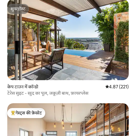
सुपरहोस्ट
सुपरहोस्ट
केप टाउन में कॉन्डो
औसत रेटिंग 5 में स
4.87 (221)
टेरेस सुइट - खुद का पूल, जकूज़ी बाथ, फ़ायरप्लेस
गेस्ट्स की फ़ेवरेट
गेस्ट्स का टॉप फ़ेवरेट