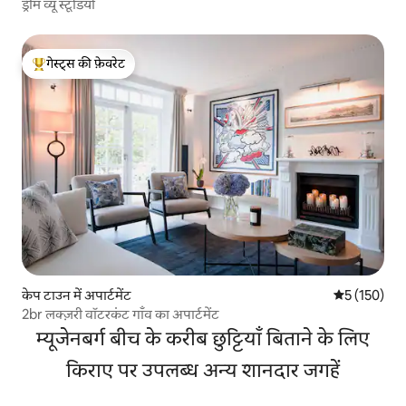
ड्रीम व्यू स्टूडियो
गेस्ट्स की फ़ेवरेट
गेस्ट्स का टॉप फ़ेवरेट
केप टाउन में अपार्टमेंट
औसत रेटिंग 5 म
5 (150)
2br लक्ज़री वॉटरकंट गाँव का अपार्टमेंट
म्यूजेनबर्ग बीच के करीब छुट्टियाँ बिताने के लिए
किराए पर उपलब्ध अन्य शानदार जगहें