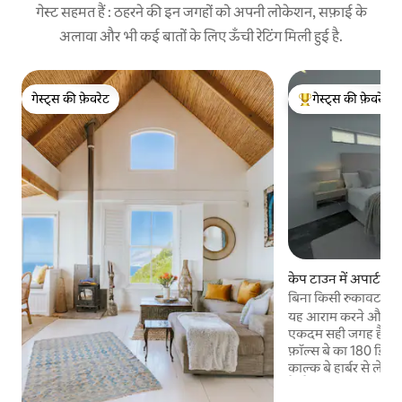
गेस्ट सहमत हैं : ठहरने की इन जगहों को अपनी लोकेशन, सफ़ाई के
अलावा और भी कई बातों के लिए ऊँची रेटिंग मिली हुई है.
गेस्ट्स की फ़ेवरेट
गेस्ट्स की फ़ेवरेट
गेस्ट्स की फ़ेवरेट
गेस्ट्स का टॉप फ़ेवरेट
केप टाउन में अपार्टमेंट
बिना किसी रुकावट के सम
अपार्टमेंट
यह आराम करने और का
एकदम सही जगह है। हमारे
फ़ॉल्स बे का 180 डिग्री 
काल्क बे हार्बर से ल
है। दैनिक सूर्योदय का 
कम नहीं हैं! काल्क बे के जीवंत रेस्तरां और वातावरण