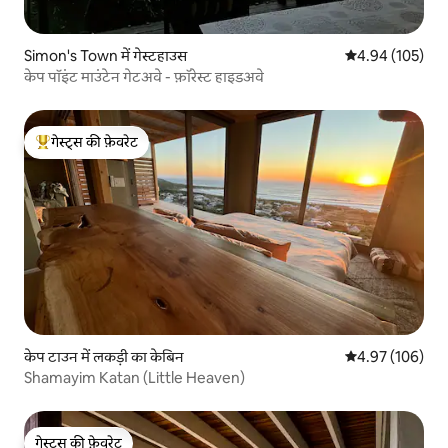
Simon's Town में गेस्टहाउस
औसत रेटिंग 5 में स
4.94 (105)
केप पॉइंट माउंटेन गेटअवे - फ़ॉरेस्ट हाइडअवे
गेस्ट्स की फ़ेवरेट
गेस्ट्स का टॉप फ़ेवरेट
केप टाउन में लकड़ी का केबिन
औसत रेटिंग 5 में स
4.97 (106)
Shamayim Katan (Little Heaven)
गेस्ट्स की फ़ेवरेट