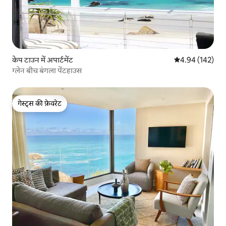
केप टाउन में अपार्टमेंट
औसत रेटिंग 5 में स
4.94 (142)
ग्लेन बीच बंगला पेंटहाउस
गेस्ट्स की फ़ेवरेट
गेस्ट्स की फ़ेवरेट