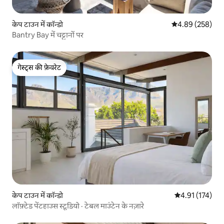
केप टाउन में कॉन्डो
औसत रेटिंग 5 में स
4.89 (258)
Bantry Bay में चट्टानों पर
गेस्ट्स की फ़ेवरेट
गेस्ट्स की फ़ेवरेट
केप टाउन में कॉन्डो
औसत रेटिंग 5 में स
4.91 (174)
लॉफ़्टेड पेंटहाउस स्टूडियो · टेबल माउंटेन के नज़ारे