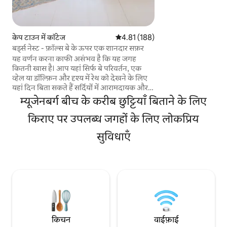
से कुछ ही मिनटों की दू
टाउन की शांत प्रकृति, 
की सबसे अच्छी पेशकश क
केप टाउन में कॉटेज
औसत रेटिंग 5 में से 4.81, 188 समीक्षाएँ
4.81 (188)
किमी दूर है और सौर ऊर्
बर्ड्स नेस्ट - फ़ॉल्स बे के ऊपर एक शानदार सफ़र
ठहरने की सुविधा देती है
यह वर्णन करना काफी असंभव है कि यह जगह
कितनी खास है। आप यहां सिर्फ बे परिवर्तन, एक
व्हेल या डॉल्फ़िन और दृश्य में रेथ को देखने के लिए
यहां दिन बिता सकते हैं सर्दियों में आरामदायक और
गर्म और गर्मियों में डेयरी यह पूरे वर्ष के दौर में एकदम
म्यूजेनबर्ग बीच के करीब छुट्टियाँ बिताने के लिए
सही है। आपके पीछे शानदार पैदल ट्रेल्स के साथ
सिर्फ पहाड़ है लेकिन इसके सभी आकर्षणों के साथ
किराए पर उपलब्ध जगहों के लिए लोकप्रिय
केंद्र भी केवल 30 मिनट दूर है। कृपया ध्यान दें कि
सुविधाएँ
यह घर आपके लिए है, यह पक्का करने के लिए कि
यह घर आपके लिए है, बुकिंग से पहले आपको 180
सीढ़ियों पर चढ़ना होगा और पूरा विवरण पढ़ना होगा!
किचन
वाईफ़ाई