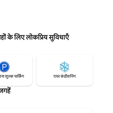
 को बनाए
एक विशाल पैदल मार्ग पर टहलना या साइकिल
ो आपको
चलाना शानदार है। दिन हो या रात, अनोखी
। बहुत सारी
लारकोमार स्ट्रिप में कॉफ़ी शॉप, रेस्टोरेंट और खास
लोकेशन।
बुटीक का मज़ा लें। पारंपरिक बोहेमियन इलाके, बैरेंको
िस्ट पर जा
की सैर करें। बीच तक पैदल जाएँ। प्रशांत महासागर के
ैं।
मनमोहक नज़ारे वाला अनोखा स्टूडियो
गहों के लिए लोकप्रिय सुविधाएँ
िना शुल्क पार्किंग
एयर कंडीशनिंग
जगहें