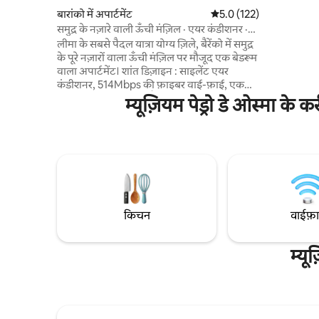
शामिल हैं, स
बारांको में अपार्टमेंट
औसत रेटिंग 5 में से 5.0, 122
5.0 (122)
और चेक आउट, 
समुद्र के नज़ारे वाली ऊँची मंज़िल · एयर कंडीशनर ·
टीवी, एयर कं
500Mbps · पूल और जिम
लीमा के सबसे पैदल यात्रा योग्य ज़िले, बैरेंको में समुद्र
के पूरे नज़ारों वाला ऊँची मंज़िल पर मौजूद एक बेडरूम
वाला अपार्टमेंट। शांत डिज़ाइन : साइलेंट एयर
कंडीशनर, 514Mbps की फ़ाइबर वाई-फ़ाई, एक
असली डेस्क, बेडरूम में ब्लैकआउट पर्दे। इमारत में
म्यूज़ियम पेड्रो डे ओस्मा के
पूल, जिम, वर्क लाउंज और पैसिफ़िक सनसेट देखने
के लिए बना रूफ़टॉप भी है। पैदल जाकर माइडो जाएँ,
जिसे 2025 में दुनिया का सबसे अच्छा रेस्टोरेंट घोषित
किया गया था, साथ ही सेंट्रल, क्योले, गैलरी और
कॉफ़ी बार और एक ब्लॉक दूर नया पुएंटे डे ला पाज़
भी देखें। पूरी जगह पर बिना सीढ़ियों वाला रास्ता।
इमारत में 24 घंटे, सभी दिन सुरक्षा का इंतज़ाम।
किचन
वाईफ़
म्यू