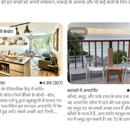
रने की इन जगहों को अपनी लोकेशन, सफ़ाई के अलावा और भी कई बातों के लिए ऊँची
की फ़ेवरेट
सुपरहोस्ट
टॉप फ़ेवरेट
सुपरहोस्ट
फ़्ट
औसत रेटिंग 5 में से 4.89, 307 समीक्षाएँ
4.89 (307)
ो के ऐतिहासिक केंद्र में शांति•
बारांको में अपार्टमेंट
औस
 जीवंत जिले बैरैंको के बीचों - बीच,
बरैंको, समुद्र और पार्क दृश्य के साथ ए
ार एले ग्रू द्वारा खूबसूरती से सजाए गए
यह अपार्टमेंट लीमा में रहने की एक मुख्
 पास स्थित इस शानदार अपार्टमेंट में पेरू
यह समुद्र तट का सबसे अच्छा दृश्य है औ
में डूब जाएँ। सबसे अच्छी आर्ट गैलरी,
बरैंको के मध्य में है, आप शांति महसूस क
रेंडी बार, कैफ़े और विश्व स्तरीय व्यंजनों का
रात में समुद्र सुन सकते हैं। यह 70 के दशक का एक
के लिए हमारी क्यूरेट की गई टूर गाइड का
अनोखा 4 - मंज़िल वाला टॉवर है, जो पूर
, जिनमें दुनिया के 3 बेहतरीन रेस्टोरेंट