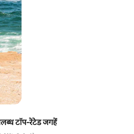
पलब्ध टॉप-रेटेड जगहें