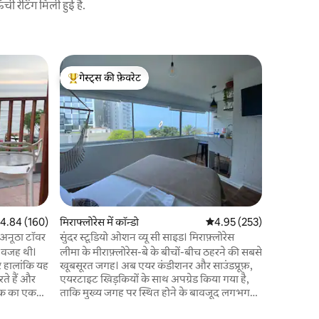
 रेटिंग मिली हुई है.
मिराफ्लोरेस 
गेस्ट्स की फ़ेवरेट
गेस्ट्स
Flat_ 1BR
गेस्ट्स का टॉप फ़ेवरेट
गेस्ट्स का
मिराफ़्लोरे
वाला फ़्लैट मिराफ़्लोरेस के सबसे अच्छे रिहायशी
इलाके में म
ला प्रीफ़री
अच्छे कैफ़े 
जहाँ शीर्ष 
भीतर हैं। एक घर की तीसरी मंज़िल पर मौजूद इस
फ़्लैट में
कॉन्सेप्ट ल
त रेटिंग 5 में से 4.84, 160 समीक्षाएँ
4.84 (160)
मिराफ्लोरेस में कॉन्डो
औसत रेटिंग 5 में से 4.95, 25
4.95 (253)
किचन, एक व
मशीन है।
क अनूठा टॉवर
सुंदर स्टूडियो ओशन व्यू सी साइड। मिराफ़्लोरेस
य वजह थी।
लीमा के मीराफ़्लोरेस-बे के बीचों-बीच ठहरने की सबसे
र हालांकि यह
खूबसूरत जगह। अब एयर कंडीशनर और साउंडप्रूफ़,
रते हैं और
एयरटाइट खिड़कियों के साथ अपग्रेड किया गया है,
ताकि मुख्य जगह पर स्थित होने के बावजूद लगभग
ी तरह से फिर
शांत माहौल पक्का किया जा सके। समुद्री हवा के साथ