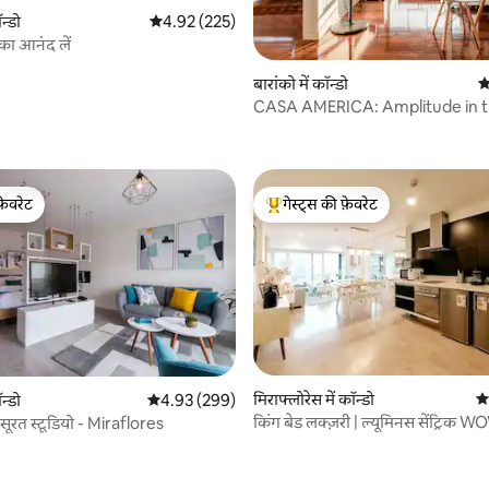
न्डो
औसत रेटिंग 5 में से 4.92, 225 समीक्षाएँ
4.92 (225)
ा आनंद लें
बारांको में कॉन्डो
औ
CASA AMERICA: Amplitude in t
 समीक्षाएँ
of Barranco
फ़ेवरेट
गेस्ट्स की फ़ेवरेट
फ़ेवरेट
गेस्ट्स का टॉप फ़ेवरेट
मिराफ्लोरेस में कॉन्डो
औस
न्डो
औसत रेटिंग 5 में से 4.93, 299 समीक्षाएँ
4.93 (299)
किंग बेड लक्ज़री | ल्यूमिनस सेंट्रिक
ूबसूरत स्टूडियो - Miraflores
स्टाइल