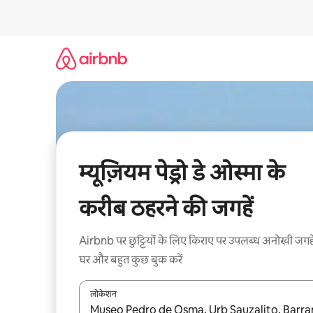
इसे
छोड़कर
सीधा
कॉन्टेंट
पर
जाएँ
म्यूज़ियम पेड्रो डे ओस्मा के
करीब ठहरने की जगहें
Airbnb पर छुट्टियों के लिए किराए पर उपलब्ध अनोखी जगहे
घर और बहुत कुछ बुक करें
लोकेशन
नतीजों के उपलब्ध होने पर, अप और डाउन 'ऐरो की' का इस्तेमाल 