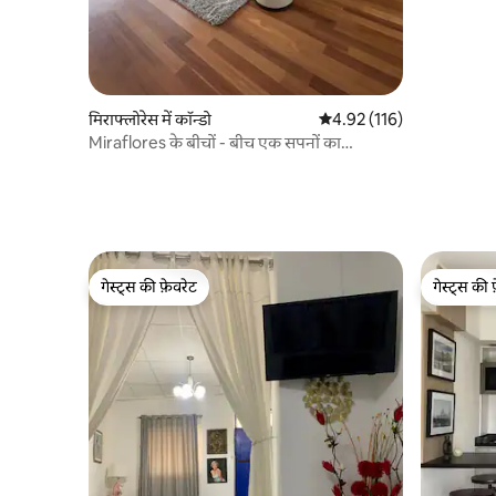
मिराफ्लोरेस में कॉन्डो
औसत रेटिंग 5 में से 4.92, 116
4.92 (116)
Miraflores के बीचों - बीच एक सपनों का
अपार्टमेंट!
गेस्ट्स की फ़ेवरेट
गेस्ट्स की 
गेस्ट्स की फ़ेवरेट
गेस्ट्स की 