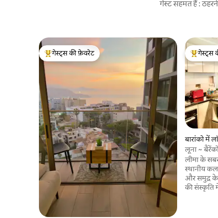
गेस्ट सहमत हैं : ठह
गेस्ट्स की फ़ेवरेट
गेस्ट्स 
गेस्ट्स का टॉप फ़ेवरेट
गेस्ट्स का 
बारांको में लॉ
लूना ~ बैरेंक
लीमा के सबसे
स्थानीय कलाक
और समुद्र के
की संस्कृति 
म्यूज़ियम, ट्
जायज़ा लेने 
इस्तेमाल करें