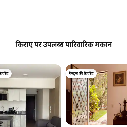
 समीक्षाएँ
किराए पर उपलब्ध पारिवारिक मकान
फ़ेवरेट
गेस्ट्स की फ़ेवरेट
फ़ेवरेट
गेस्ट्स की फ़ेवरेट