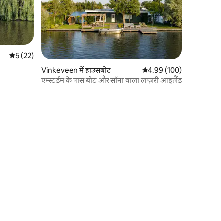
औसत रेटिंग 5 में से 5, 22 समीक्षाएँ
5 (22)
Vinkeveen में हाउसबोट
औसत रेटिंग 5 में से 4.99, 10
4.99 (100)
एम्स्टर्डम के पास बोट और सॉना वाला लग्ज़री आइलैंड