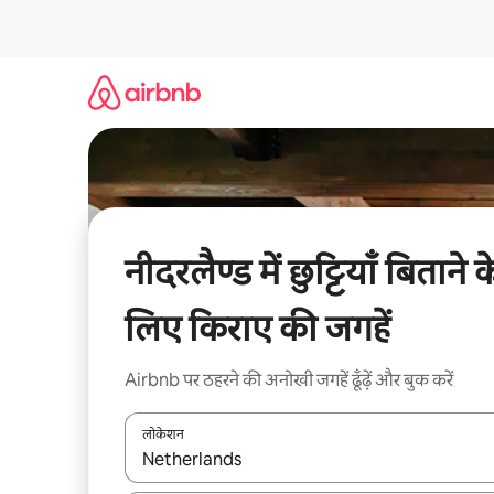
इसे
छोड़कर
सीधा
कॉन्टेंट
पर
जाएँ
नीदरलैण्ड में छुट्टियाँ बिताने क
लिए किराए की जगहें
Airbnb पर ठहरने की अनोखी जगहें ढूँढ़ें और बुक करें
लोकेशन
नतीजों के उपलब्ध होने पर, अप और डाउन 'ऐरो की' का इस्तेमाल 