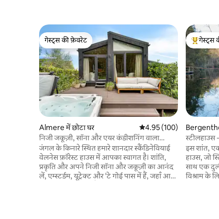
गेस्ट्स की फ़ेवरेट
गेस्ट्स 
गेस्ट्स की फ़ेवरेट
गेस्ट्स का 
Almere में छोटा घर
औसत रेटिंग 5 में से 4.95, 100
4.95 (100)
Bergenthei
निजी जकूज़ी, सॉना और एयर कंडीशनिंग वाला
स्टीलहाउस 
लक्जरी फ़ॉरेस्ट हाउस
जंगल के किनारे स्थित हमारे शानदार स्कैंडिनेवियाई
इस शांत, एक
वेलनेस फ़ॉरेस्ट हाउस में आपका स्वागत है। शांति,
हाउस, जो स्ट
प्रकृति और अपने निजी सॉना और जकूज़ी का आनंद
साथ एक दुर्ल
लें, एम्स्टर्डम, यूट्रेक्ट और 'टे गोई पास में हैं, जहाँ आप
विश्राम के ल
एक दिन बिता सकते हैं। यहाँ आप पूरी तरह से आराम
ऊँचे बिंदु प
कर सकते हैं या मज़ेदार सैर-सपाटे से भरे दिन के बाद
जगह आपको आ
सुकून पा सकते हैं। • बुलबुलों और जेट वाला निजी
मनोरंजन के 
जकूज़ी (±38°C, पूरे साल) • लक्जरी इनडोर सॉना •
रातों का आन