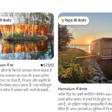
की फ़ेवरेट
गेस्ट्स की फ़ेवरेट
टॉप फ़ेवरेट
गेस्ट्स का टॉप फ़ेवरेट
 समीक्षाएँ
m में घर
औसत रेटिंग 5 में से 5, 125 समीक्षाएँ
5 (125)
- झील के किनारे आपका जंगल बचता है
ांत पलायन का मज़ा लें। हमारा स्टील
िल्ट पर ऊँचा है, निजता और प्रकृति के
भ संबंध प्रदान करता है। एक शांतिपूर्ण
Hemelum में बंगला
िए सॉना में आराम करें। पानी के सबसे
ऑफ़ ग्रिड मेट इको फ़्लोटिंग केबिन aan prive
र, 360º लकड़ी के स्टोव वाला बैठने की
eiland
हमारे कोंगा फ़्लोट में हमारे निजी द्वीप प
रामदेह बनाती है। अतिरिक्त
बर्थ है, जो दक्षिण पश्चिम फ़्राइसलैंड में लेक
लिए बीमर और स्पीकर के साथ फ़िल्मी
स्थित है। अगर आपको हर सुविधा में निजत
ंद लें। बाहर, एक विशाल लकड़ी का डेक