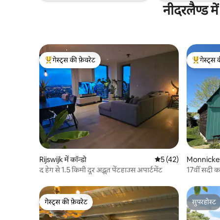
नीदरलैण्ड मे
गेस्ट्स की फ़ेवरेट
गेस्ट्स 
गेस्ट्स का टॉप फ़ेवरेट
गेस्ट्स का 
Rijswijk में कॉन्डो
औसत रेटिंग 5 में से 5, 4
5 (42)
Monnicken
द हेग से 1.5 किमी दूर अद्भुत पेंटहाउस अपार्टमेंट
17वीं सदी क
दूरी पर
गेस्ट्स की फ़ेवरेट
सुपरहोस्ट
गेस्ट्स की फ़ेवरेट
सुपरहोस्ट