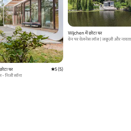
Wijchen में छोटा घर
वेन पर वेलनेस लॉज | जकूज़ी और नाश्ता
 छोटा घर
औसत रेटिंग 5 में से 5, 5 समीक्षाएँ
5 (5)
स - निजी सॉना
 समीक्षाएँ