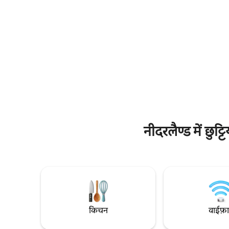
एयर कंडीशनिंग • एम्स्टर्डम और यूट्रेक्ट 30 मिनट की
है, जिसमें 
दूरी पर • गोइमीर 15 मिनट की दूरी पर • ज़ैंडवोर्ट और
BBQ, पिज़्
समुद्र तट 60 मिनट की दूरी पर • सुंदर पैदल और
नज़ारा नज़र 
साइकिल मार्ग
प्रॉपर्टी में 
नीदरलैण्ड में छुट
किचन
वाईफ़